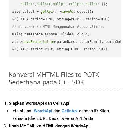
nullptr
,
nullptr
,
nullptr
,
nullptr
,
nullptr
 ))
auto
 actual = 
getApi
()->
saveAs
(request);

// Konversi ke HTML Menggunakan Aspose.Slides
using
namespace
 aspose::slides::cloud;            

api->
savePresentation
(paramName, paramFormat, paramOutPat
%!(EXTRA string=POTX, string=HTML, string=POTX)
Konversi MHTML Files to POTX
Sederhana pada C++ SDK
Siapkan WordsApi dan CellsApi
Inisialisasi
WordsApi
dan
CellsApi
dengan ID Klien,
Rahasia Klien, URL Dasar & versi API Anda
Ubah MHTML ke HTML dengan WordsApi