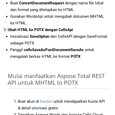
Buat
ConvertDocumentRequest
dengan nama file lokal
dan format yang ditetapkan ke HTML.
Gunakan WordsApi untuk mengubah dokumen MHTML
ke HTML.
Ubah HTML ke POTX dengan CellsApi
Inisialisasi
SaveOption
dari CellsAPI dengan SaveFormat
sebagai POTX
Panggil
cellsSaveAsPostDocumentSaveAs
untuk
mengubah berkas HTML ke format
POTX
Mulai manfaatkan Aspose.Total REST
API untuk MHTML to POTX
Buat akun di
Dasbor
untuk mendapatkan kuota API
& detail otorisasi gratis
Dapatkan Aspose.Words dan Aspose.Cells Cloud