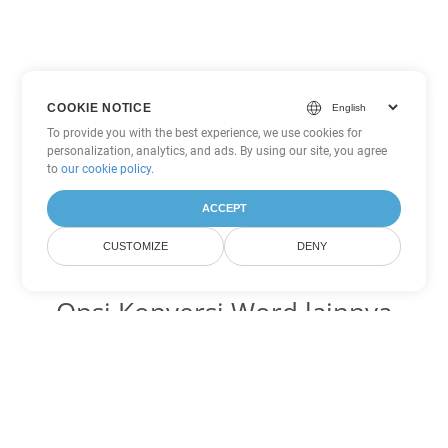
COOKIE NOTICE
To provide you with the best experience, we use cookies for
personalization, analytics, and ads. By using our site, you agree
to
our cookie policy
.
ACCEPT
CUSTOMIZE
DENY
Opsi Konversi Word lainnya
Ubah MHTML menjadi DOC
DOC:
Microsoft Word Binary Format
Ubah MHTML menjadi DOT