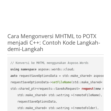
Cara Mengonversi MHTML to POTX
menjadi C++: Contoh Kode Langkah-
demi-Langkah
// Konversi ke MHTML menggunakan Aspose.Words
using
namespace
auto
 requestSaveOptionsData = std::make_shared< aspose::wo
requestSaveOptionsData->
setFileName
(std::make_shared< std
std::shared_ptr<requests::SaveAsRequest> 
request
(
new
 reque
    std::make_shared< std::wstring >(remoteFileName),

    requestSaveOptionsData,

    std::make_shared< std::wstring >(remoteFolder),
