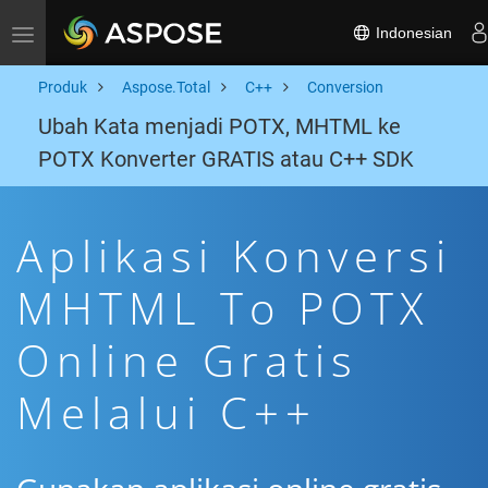
Indonesian
Toggle navigation
Produk
Aspose.Total
C++
Conversion
Ubah Kata menjadi POTX, MHTML ke
POTX Konverter GRATIS atau C++ SDK
Aplikasi Konversi
MHTML To POTX
Online Gratis
Melalui C++