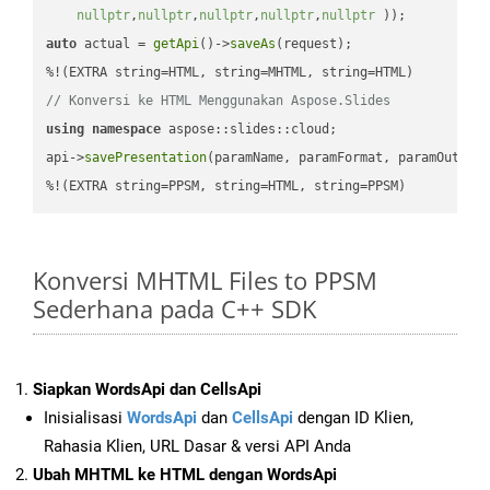
nullptr
,
nullptr
,
nullptr
,
nullptr
,
nullptr
 ))
auto
 actual = 
getApi
()->
saveAs
(request);

// Konversi ke HTML Menggunakan Aspose.Slides
using
namespace
 aspose::slides::cloud;            

api->
savePresentation
(paramName, paramFormat, paramOutPat
%!(EXTRA string=PPSM, string=HTML, string=PPSM)
Konversi MHTML Files to PPSM
Sederhana pada C++ SDK
Siapkan WordsApi dan CellsApi
Inisialisasi
WordsApi
dan
CellsApi
dengan ID Klien,
Rahasia Klien, URL Dasar & versi API Anda
Ubah MHTML ke HTML dengan WordsApi