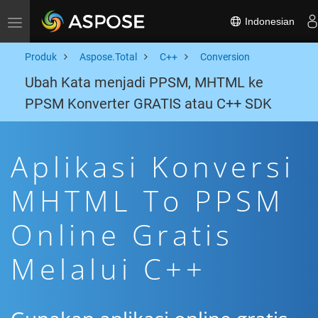
Indonesian
Toggle navigation
Produk
Aspose.Total
C++
Conversion
Ubah Kata menjadi PPSM, MHTML ke
PPSM Konverter GRATIS atau C++ SDK
Aplikasi Konversi
MHTML To PPSM
Online Gratis
Melalui C++