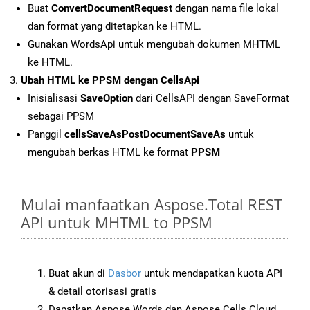
Buat
ConvertDocumentRequest
dengan nama file lokal
dan format yang ditetapkan ke HTML.
Gunakan WordsApi untuk mengubah dokumen MHTML
ke HTML.
Ubah HTML ke PPSM dengan CellsApi
Inisialisasi
SaveOption
dari CellsAPI dengan SaveFormat
sebagai PPSM
Panggil
cellsSaveAsPostDocumentSaveAs
untuk
mengubah berkas HTML ke format
PPSM
Mulai manfaatkan Aspose.Total REST
API untuk MHTML to PPSM
Buat akun di
Dasbor
untuk mendapatkan kuota API
& detail otorisasi gratis
Dapatkan Aspose.Words dan Aspose.Cells Cloud