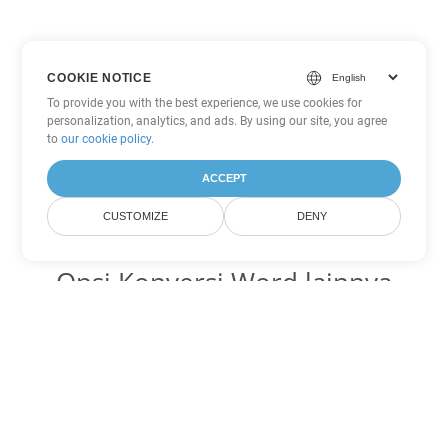
COOKIE NOTICE
To provide you with the best experience, we use cookies for
personalization, analytics, and ads. By using our site, you agree
to
our cookie policy
.
ACCEPT
CUSTOMIZE
DENY
Opsi Konversi Word lainnya
Ubah MHTML menjadi DOC
DOC:
Microsoft Word Binary Format
Ubah MHTML menjadi DOT
DOT:
Microsoft Word Template Files