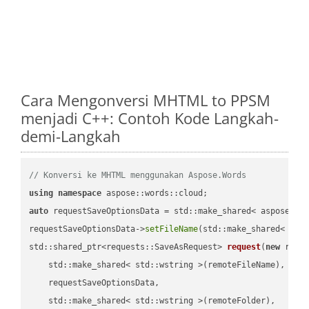
Cara Mengonversi MHTML to PPSM
menjadi C++: Contoh Kode Langkah-
demi-Langkah
// Konversi ke MHTML menggunakan Aspose.Words
using
namespace
auto
 requestSaveOptionsData = std::make_shared< aspose::wo
requestSaveOptionsData->
setFileName
(std::make_shared< std
std::shared_ptr<requests::SaveAsRequest> 
request
(
new
 reque
    std::make_shared< std::wstring >(remoteFileName),

    requestSaveOptionsData,

    std::make_shared< std::wstring >(remoteFolder),
