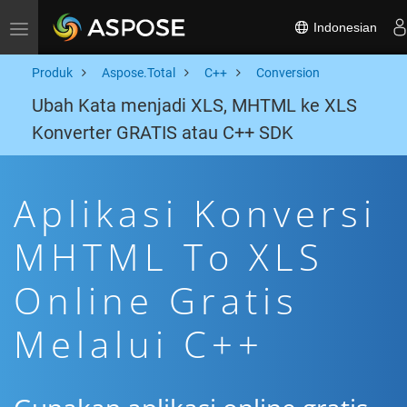
Indonesian
Toggle navigation
Produk
Aspose.Total
C++
Conversion
Ubah Kata menjadi XLS, MHTML ke XLS
Konverter GRATIS atau C++ SDK
Aplikasi Konversi
MHTML To XLS
Online Gratis
Melalui C++