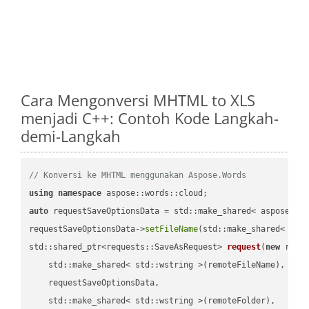
Cara Mengonversi MHTML to XLS
menjadi C++: Contoh Kode Langkah-
demi-Langkah
// Konversi ke MHTML menggunakan Aspose.Words
using
namespace
auto
 requestSaveOptionsData = std::make_shared< aspose::wo
requestSaveOptionsData->
setFileName
(std::make_shared< std
std::shared_ptr<requests::SaveAsRequest> 
request
(
new
 reque
    std::make_shared< std::wstring >(remoteFileName),

    requestSaveOptionsData,

    std::make_shared< std::wstring >(remoteFolder),
