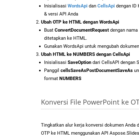
Inisialisasi
WordsApi
dan
CellsApi
dengan ID K
& versi API Anda
Ubah OTP ke HTML dengan WordsApi
Buat
ConvertDocumentRequest
dengan nama f
ditetapkan ke HTML.
Gunakan WordsApi untuk mengubah dokumen
Ubah HTML ke NUMBERS dengan CellsApi
Inisialisasi
SaveOption
dari CellsAPI dengan
Panggil
cellsSaveAsPostDocumentSaveAs
un
format
NUMBERS
Konversi File PowerPoint ke 
Tingkatkan alur kerja konversi dokumen Anda
OTP ke HTML menggunakan API Aspose.Slides y