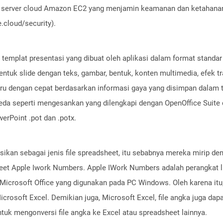
server cloud Amazon EC2 yang menjamin keamanan dan ketahanan 
cloud/security).
e templat presentasi yang dibuat oleh aplikasi dalam format standa
uk slide dengan teks, gambar, bentuk, konten multimedia, efek tran
u dengan cepat berdasarkan informasi gaya yang disimpan dalam tem
eda seperti mengesankan yang dilengkapi dengan OpenOffice Suite 
erPoint .pot dan .potx.
ikan sebagai jenis file spreadsheet, itu sebabnya mereka mirip denga
t Apple Iwork Numbers. Apple IWork Numbers adalah perangkat luna
 Microsoft Office yang digunakan pada PC Windows. Oleh karena itu
soft Excel. Demikian juga, Microsoft Excel, file angka juga dapat 
uk mengonversi file angka ke Excel atau spreadsheet lainnya.