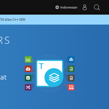
Indonesian
IS atau C++ SDK
RS
at