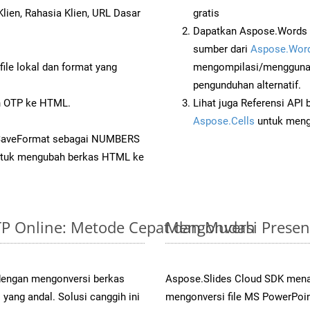
lien, Rahasia Klien, URL Dasar
gratis
Dapatkan Aspose.Words 
sumber dari
Aspose.Word
ile lokal dan format yang
mengompilasi/menggunak
pengunduhan alternatif.
 OTP ke HTML.
Lihat juga Referensi API
Aspose.Cells
untuk menge
 SaveFormat sebagai NUMBERS
tuk mengubah berkas HTML ke
OTP Online: Metode Cepat dan Mudah
Mengonversi Presen
 dengan mengonversi berkas
Aspose.Slides Cloud SDK mena
ang andal. Solusi canggih ini
mengonversi file MS PowerPoin