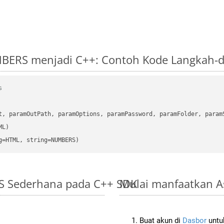
BERS menjadi C++: Contoh Kode Langkah-
s
      

t, paramOutPath, paramOptions, paramPassword, paramFolder, param
L)

g=HTML, string=NUMBERS)
RS Sederhana pada C++ SDK
Mulai manfaatkan A
Buat akun di
Dasbor
untuk