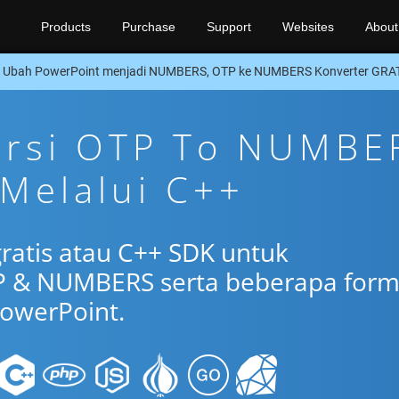
Products
Purchase
Support
Websites
About
Ubah PowerPoint menjadi NUMBERS, OTP ke NUMBERS Konverter GRAT
versi OTP To NUMBE
 Melalui C++
gratis atau C++ SDK untuk
P & NUMBERS serta beberapa form
owerPoint.