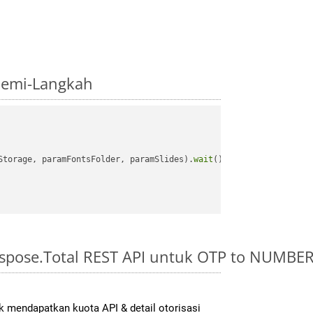
demi-Langkah
Storage, paramFontsFolder, paramSlides).
wait
();

spose.Total REST API untuk OTP to NUMBE
 mendapatkan kuota API & detail otorisasi