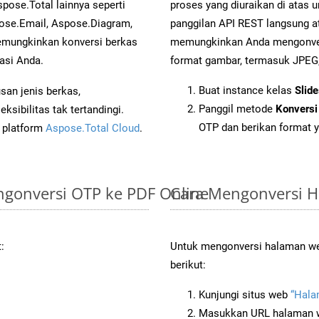
pose.Total lainnya seperti
proses yang diuraikan di ata
ose.Email, Aspose.Diagram,
panggilan API REST langsung a
mungkinkan konversi berkas
memungkinkan Anda mengonvers
asi Anda.
format gambar, termasuk JPEG, 
Buat instance kelas
Slid
an jenis berkas,
Panggil metode
Konversi
sibilitas tak tertandingi.
OTP dan berikan format y
i platform
Aspose.Total Cloud
.
gonversi OTP ke PDF Online
Cara Mengonversi 
:
Untuk mengonversi halaman we
berikut:
Kunjungi situs web
“Hal
Masukkan URL halaman we