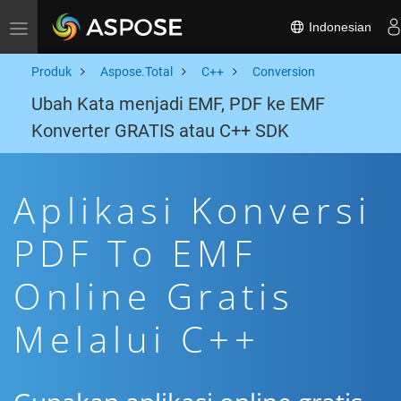
Indonesian
Toggle navigation
Produk
Aspose.Total
C++
Conversion
Ubah Kata menjadi EMF, PDF ke EMF
Konverter GRATIS atau C++ SDK
Aplikasi Konversi
PDF To EMF
Online Gratis
Melalui C++