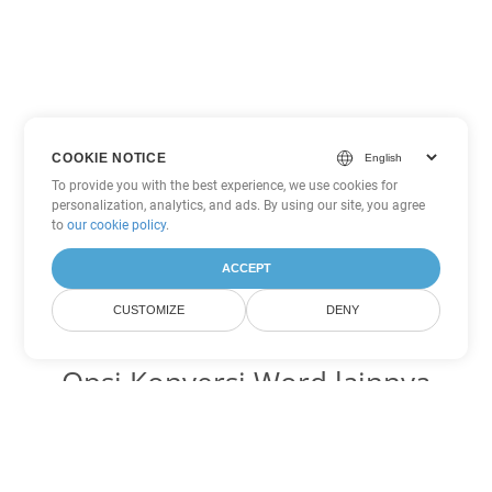
COOKIE NOTICE
To provide you with the best experience, we use cookies for
personalization, analytics, and ads. By using our site, you agree
to
our cookie policy
.
ACCEPT
CUSTOMIZE
DENY
Opsi Konversi Word lainnya
Ubah PDF menjadi DOC
DOC:
Microsoft Word Binary Format