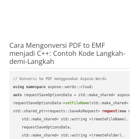
Cara Mengonversi PDF to EMF
menjadi C++: Contoh Kode Langkah-
demi-Langkah
// Konversi ke PDF menggunakan Aspose.Words
using
namespace
auto
 requestSaveOptionsData = std::make_shared< aspose::wo
requestSaveOptionsData->
setFileName
(std::make_shared< std
std::shared_ptr<requests::SaveAsRequest> 
request
(
new
 reque
    std::make_shared< std::wstring >(remoteFileName),

    requestSaveOptionsData,

    std::make_shared< std::wstring >(remoteFolder),
