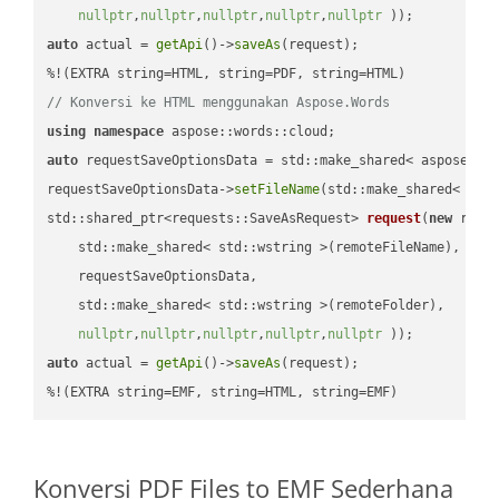
nullptr
,
nullptr
,
nullptr
,
nullptr
,
nullptr
 ))
auto
 actual = 
getApi
()->
saveAs
(request);

// Konversi ke HTML menggunakan Aspose.Words
using
namespace
auto
 requestSaveOptionsData = std::make_shared< aspose::wo
requestSaveOptionsData->
setFileName
(std::make_shared< std
std::shared_ptr<requests::SaveAsRequest> 
request
(
new
 reque
    std::make_shared< std::wstring >(remoteFileName),

    requestSaveOptionsData,

    std::make_shared< std::wstring >(remoteFolder),

nullptr
,
nullptr
,
nullptr
,
nullptr
,
nullptr
 ))
auto
 actual = 
getApi
()->
saveAs
(request);

%!(EXTRA string=EMF, string=HTML, string=EMF)
Konversi PDF Files to EMF Sederhana