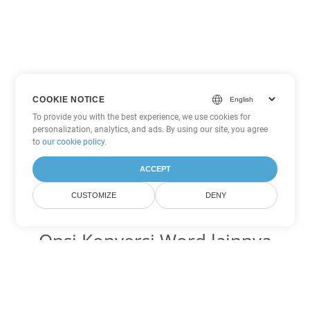
COOKIE NOTICE
To provide you with the best experience, we use cookies for
personalization, analytics, and ads. By using our site, you agree
to
our cookie policy
.
ACCEPT
CUSTOMIZE
DENY
Opsi Konversi Word lainnya
Ubah PDF menjadi DOC
DOC:
Microsoft Word Binary Format