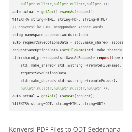
nullptr
,
nullptr
,
nullptr
,
nullptr
,
nullptr
 ))
auto
 actual = 
getApi
()->
saveAs
(request);

// Konversi ke HTML menggunakan Aspose.Words
using
namespace
auto
 requestSaveOptionsData = std::make_shared< aspose::wo
requestSaveOptionsData->
setFileName
(std::make_shared< std
std::shared_ptr<requests::SaveAsRequest> 
request
(
new
 reque
    std::make_shared< std::wstring >(remoteFileName),

    requestSaveOptionsData,

    std::make_shared< std::wstring >(remoteFolder),

nullptr
,
nullptr
,
nullptr
,
nullptr
,
nullptr
 ))
auto
 actual = 
getApi
()->
saveAs
(request);

%!(EXTRA string=ODT, string=HTML, string=ODT)
Konversi PDF Files to ODT Sederhana