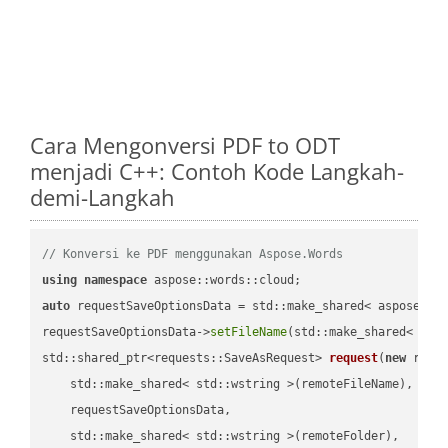
Cara Mengonversi PDF to ODT
menjadi C++: Contoh Kode Langkah-
demi-Langkah
// Konversi ke PDF menggunakan Aspose.Words
using
namespace
auto
 requestSaveOptionsData = std::make_shared< aspose::wo
requestSaveOptionsData->
setFileName
(std::make_shared< std
std::shared_ptr<requests::SaveAsRequest> 
request
(
new
 reque
    std::make_shared< std::wstring >(remoteFileName),

    requestSaveOptionsData,

    std::make_shared< std::wstring >(remoteFolder),
