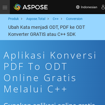
Indonesian
Toggle navigation
Produk
Aspose.Total
C++
Conversion
Ubah Kata menjadi ODT, PDF ke ODT
Konverter GRATIS atau C++ SDK
Aplikasi Konversi
PDF To ODT
Online Gratis
Melalui C++