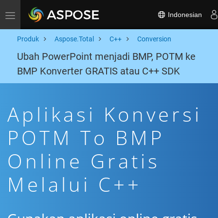
Indonesian
Toggle navigation
Produk
Aspose.Total
C++
Conversion
Ubah PowerPoint menjadi BMP, POTM ke
BMP Konverter GRATIS atau C++ SDK
Aplikasi Konversi
POTM To BMP
Online Gratis
Melalui C++