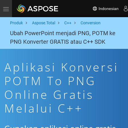
Indonesian
Toggle navigation
Produk
Aspose.Total
C++
Conversion
Ubah PowerPoint menjadi PNG, POTM ke
PNG Konverter GRATIS atau C++ SDK
Aplikasi Konversi
POTM To PNG
Online Gratis
Melalui C++