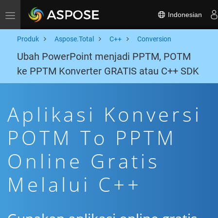
Indonesian
Toggle navigation
Produk
Aspose.Total
C++
Conversion
Ubah PowerPoint menjadi PPTM, POTM
ke PPTM Konverter GRATIS atau C++ SDK
Aplikasi Konversi
POTM To PPTM
Online Gratis
Melalui C++