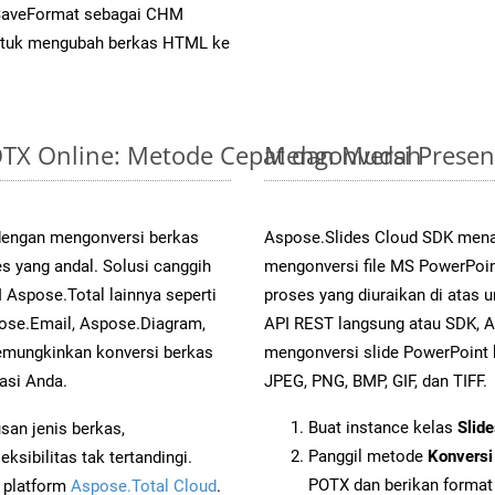
 SaveFormat sebagai CHM
tuk mengubah berkas HTML ke
POTX Online: Metode Cepat dan Mudah
Mengonversi Presen
 dengan mengonversi berkas
Aspose.Slides Cloud SDK mena
yang andal. Solusi canggih
mengonversi file MS PowerPoin
 Aspose.Total lainnya seperti
proses yang diuraikan di atas
ose.Email, Aspose.Diagram,
API REST langsung atau SDK, 
mungkinkan konversi berkas
mengonversi slide PowerPoint
asi Anda.
JPEG, PNG, BMP, GIF, dan TIFF.
Buat instance kelas
Slid
an jenis berkas,
Panggil metode
Konversi
sibilitas tak tertandingi.
POTX dan berikan format 
i platform
Aspose.Total Cloud
.