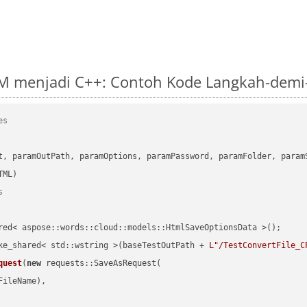
M menjadi C++: Contoh Kode Langkah-demi
es
      

t, paramOutPath, paramOptions, paramPassword, paramFolder, param
s
red< aspose::words::cloud::models::HtmlSaveOptionsData >();

ke_shared< std::wstring >(baseTestOutPath + 
L"/TestConvertFile_C
quest
(
new
 requests::SaveAsRequest(

ileName),
