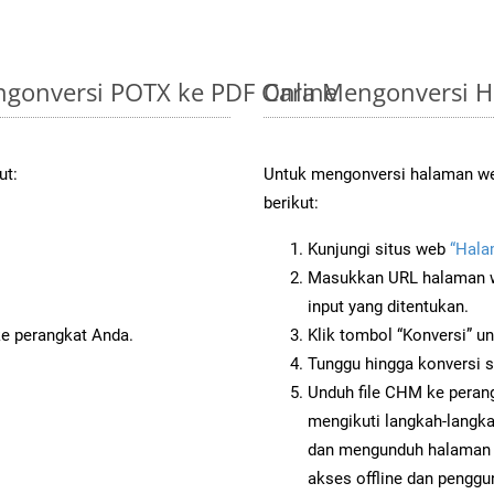
gonversi POTX ke PDF Online
Cara Mengonversi 
ut:
Untuk mengonversi halaman we
berikut:
Kunjungi situs web
“Hala
Masukkan URL halaman we
input yang ditentukan.
ke perangkat Anda.
Klik tombol “Konversi” u
Tunggu hingga konversi s
Unduh file CHM ke perang
mengikuti langkah-langk
dan mengunduh halaman 
akses offline dan penggun