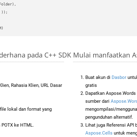
older),

 ))
M)
ederhana pada C++ SDK
Mulai manfaatkan A
Buat akun di
Dasbor
untuk
lien, Rahasia Klien, URL Dasar
gratis
Dapatkan Aspose.Words 
sumber dari
Aspose.Word
ile lokal dan format yang
mengompilasi/menggunak
pengunduhan alternatif.
n POTX ke HTML.
Lihat juga Referensi API
Aspose.Cells
untuk menge