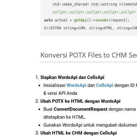
    std::make_shared< std::wstring >(remoteF
nullptr
,
nullptr
,
nullptr
,
nullptr
,
nullptr
auto
 actual = 
getApi
()->
saveAs
(request);

%!(EXTRA string=CHM, string=HTML, string=CH
Konversi POTX Files to CHM S
Siapkan WordsApi dan CellsApi
Inisialisasi
WordsApi
dan
CellsApi
dengan ID K
& versi API Anda
Ubah POTX ke HTML dengan WordsApi
Buat
ConvertDocumentRequest
dengan nama f
ditetapkan ke HTML.
Gunakan WordsApi untuk mengubah dokume
Ubah HTML ke CHM dengan CellsApi