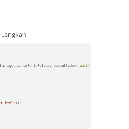
-Langkah
Storage, paramFontsFolder, paramSlides).
wait
();

PP.html"