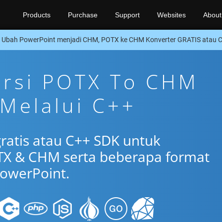
Products
Purchase
Support
Websites
About
Ubah PowerPoint menjadi CHM, POTX ke CHM Konverter GRATIS atau 
ersi POTX To CHM
 Melalui C++
gratis atau C++ SDK untuk
TX & CHM serta beberapa format
owerPoint.