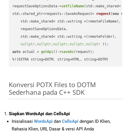
requestSaveOptionsData->
setFileName
(std::make_shared< std
std::shared_ptr<requests::SaveAsRequest> 
request
(
new
 reque
    std::make_shared< std::wstring >(remoteFileName),

    requestSaveOptionsData,

    std::make_shared< std::wstring >(remoteFolder),

nullptr
,
nullptr
,
nullptr
,
nullptr
,
nullptr
 ))
auto
 actual = 
getApi
()->
saveAs
(request);

%!(EXTRA string=DOTM, string=HTML, string=DOTM)
Konversi POTX Files to DOTM
Sederhana pada C++ SDK
Siapkan WordsApi dan CellsApi
Inisialisasi
WordsApi
dan
CellsApi
dengan ID Klien,
Rahasia Klien, URL Dasar & versi API Anda