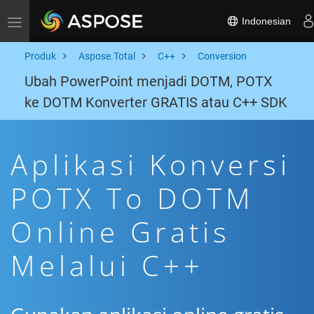
Indonesian
Toggle navigation
Produk
Aspose.Total
C++
Conversion
Ubah PowerPoint menjadi DOTM, POTX
ke DOTM Konverter GRATIS atau C++ SDK
Aplikasi Konversi
POTX To DOTM
Online Gratis
Melalui C++