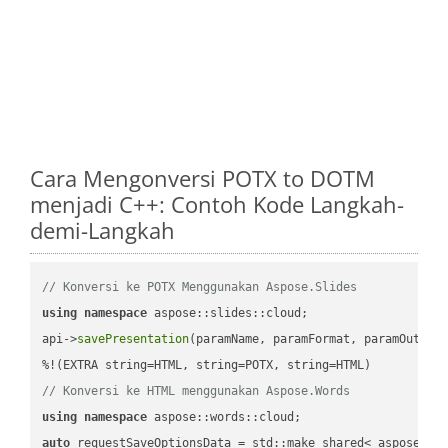
Cara Mengonversi POTX to DOTM
menjadi C++: Contoh Kode Langkah-
demi-Langkah
// Konversi ke POTX Menggunakan Aspose.Slides
using
namespace
 aspose::slides::cloud;            

api->
savePresentation
(paramName, paramFormat, paramOutPat
// Konversi ke HTML menggunakan Aspose.Words
using
namespace
auto
 requestSaveOptionsData = std::make_shared< aspose::wo