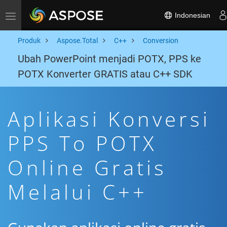
Indonesian
Toggle navigation
Produk
Aspose.Total
C++
Conversion
Ubah PowerPoint menjadi POTX, PPS ke
POTX Konverter GRATIS atau C++ SDK
Aplikasi Konversi
PPS To POTX
Online Gratis
Melalui C++