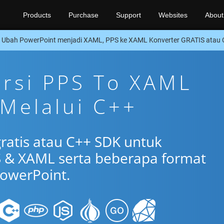
Products
Purchase
Support
Websites
About
Ubah PowerPoint menjadi XAML, PPS ke XAML Konverter GRATIS atau
ersi PPS To XAML
 Melalui C++
gratis atau C++ SDK untuk
 & XAML serta beberapa format
owerPoint.