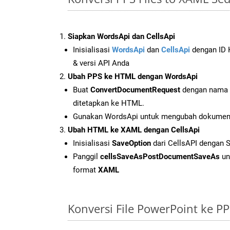
Siapkan WordsApi dan CellsApi
Inisialisasi
WordsApi
dan
CellsApi
dengan ID K
& versi API Anda
Ubah PPS ke HTML dengan WordsApi
Buat
ConvertDocumentRequest
dengan nama f
ditetapkan ke HTML.
Gunakan WordsApi untuk mengubah dokumen
Ubah HTML ke XAML dengan CellsApi
Inisialisasi
SaveOption
dari CellsAPI dengan
Panggil
cellsSaveAsPostDocumentSaveAs
un
format
XAML
Konversi File PowerPoint ke 