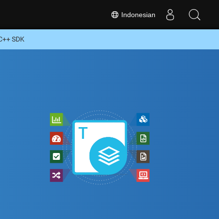
Indonesian
 C++ SDK