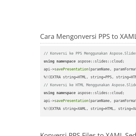
Cara Mengonversi PPS to XAM
// Konversi ke PPS Menggunakan Aspose.Slide
using
namespace
 aspose::slides::cloud;      
api->
savePresentation
(paramName, paramForma
// Konversi ke HTML Menggunakan Aspose.Slid
using
namespace
 aspose::slides::cloud;      
api->
savePresentation
(paramName, paramForma
%!(EXTRA string=XAML, string=HTML, string=X
Konversi PPS Files to XAML S