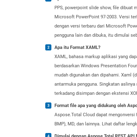
PPS, powerpoint slide show, file dibua
Microsoft PowerPoint 97-2003. Versi ter
dengan versi terbaru dari Microsoft Powe
pengguna lain dan dibuka, itu dimulai se
Apa itu Format XAML?
XAML, bahasa markup aplikasi yang dapa
berdasarkan Windows Presentation Found
mudah digunakan dan dipahami. Xaml (d
antarmuka pengguna. Singkatan aslinya
terkadang disimpan dengan ekstensi XO
Format file apa yang didukung oleh Aspo
Aspose.Total Cloud dapat mengonversi f
BMP), MD, dan lainnya. Lihat daftar len
Dimulai dengan Aspose.Total REST AP