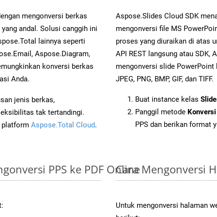
 dengan mengonversi berkas
Aspose.Slides Cloud SDK mena
ng andal. Solusi canggih ini
mengonversi file MS PowerPoin
pose.Total lainnya seperti
proses yang diuraikan di atas
ose.Email, Aspose.Diagram,
API REST langsung atau SDK, 
mungkinkan konversi berkas
mengonversi slide PowerPoint
asi Anda.
JPEG, PNG, BMP, GIF, dan TIFF.
Buat instance kelas
Slid
an jenis berkas,
Panggil metode
Konversi
sibilitas tak tertandingi.
PPS dan berikan format y
i platform
Aspose.Total Cloud
.
gonversi PPS ke PDF Online
Cara Mengonversi 
t:
Untuk mengonversi halaman web