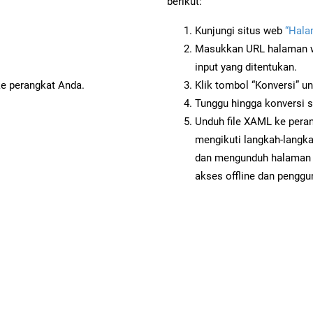
berikut:
Kunjungi situs web
“Hala
Masukkan URL halaman we
input yang ditentukan.
ke perangkat Anda.
Klik tombol “Konversi” u
Tunggu hingga konversi s
Unduh file XAML ke peran
mengikuti langkah-langk
dan mengunduh halaman 
akses offline dan penggun