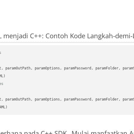
L menjadi C++: Contoh Kode Langkah-demi
s
      

t, paramOutPath, paramOptions, paramPassword, paramFolder, param
es
      

t, paramOutPath, paramOptions, paramPassword, paramFolder, param
AML)
ederhana pada C++ SDK
Mulai manfaatkan A