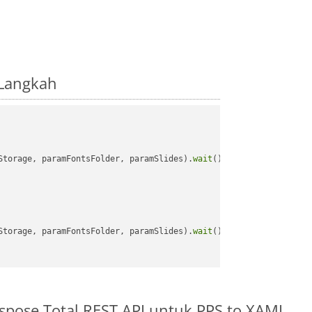
-Langkah
Storage, paramFontsFolder, paramSlides).
wait
();

Storage, paramFontsFolder, paramSlides).
wait
();

spose.Total REST API untuk PPS to XAML