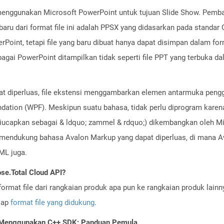
t menggunakan Microsoft PowerPoint untuk tujuan Slide Show. Pemb
baru dari format file ini adalah PPSX yang didasarkan pada standar
rPoint, tetapi file yang baru dibuat hanya dapat disimpan dalam for
bagai PowerPoint ditampilkan tidak seperti file PPT yang terbuka d
t diperluas, file ekstensi menggambarkan elemen antarmuka pengg
ation (WPF). Meskipun suatu bahasa, tidak perlu diprogram karen
iucapkan sebagai & ldquo; zammel & rdquo;) dikembangkan oleh M
 mendukung bahasa Avalon Markup yang dapat diperluas, di mana 
ML juga.
se.Total Cloud API?
ormat file dari rangkaian produk apa pun ke rangkaian produk lain
gkap
format file yang didukung
.
I Menggunakan C++ SDK: Panduan Pemula