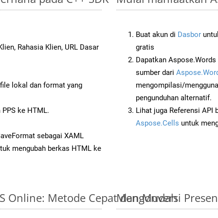
Buat akun di
Dasbor
untuk
lien, Rahasia Klien, URL Dasar
gratis
Dapatkan Aspose.Words 
sumber dari
Aspose.Word
ile lokal dan format yang
mengompilasi/menggunak
pengunduhan alternatif.
 PPS ke HTML.
Lihat juga Referensi API
Aspose.Cells
untuk menge
 SaveFormat sebagai XAML
tuk mengubah berkas HTML ke
PPS Online: Metode Cepat dan Mudah
Mengonversi Presen