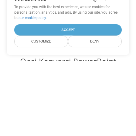
To provide you with the best experience, we use cookies for
personalization, analytics, and ads. By using our site, you agree
to
our cookie policy
.
ACCEPT
CUSTOMIZE
DENY
Opsi Konversi PowerPoint
lainnya
Ubah PPS menjadi DOC
DOC:
Microsoft Word Binary Format
Ubah PPS menjadi DOT
DOT:
Microsoft Word Template Files
Ubah PPS menjadi DOCX