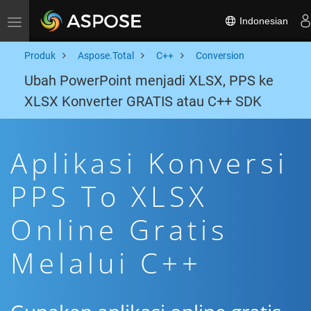
Indonesian
Toggle navigation
Produk
Aspose.Total
C++
Conversion
Ubah PowerPoint menjadi XLSX, PPS ke
XLSX Konverter GRATIS atau C++ SDK
Aplikasi Konversi
PPS To XLSX
Online Gratis
Melalui C++