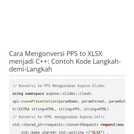
Cara Mengonversi PPS to XLSX
menjadi C++: Contoh Kode Langkah-
demi-Langkah
// Konversi ke PPS Menggunakan Aspose.Slides
using
namespace
 aspose::slides::cloud;            

api->
savePresentation
(paramName, paramFormat, paramOutPat
// Konversi ke HTML menggunakan Aspose.Cells
std::shared_ptr<requests::ConvertRequest> 
request
(
new
 requ
    std::make_shared< std::wstring >(
"XLSX"
) ,        
