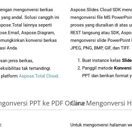
 dengan mengonversi berkas
Aspose.Slides Cloud SDK mena
ng andal. Solusi canggih ini
mengonversi file MS PowerPoin
pose.Total lainnya seperti
proses yang diuraikan di atas
ose.Email, Aspose.Diagram,
REST langsung atau SDK, Aspo
mungkinkan konversi berkas
mengonversi slide PowerPoint
asi Anda.
JPEG, PNG, BMP, GIF, dan TIFF.
Buat instance kelas
Slid
an jenis berkas,
Panggil metode
Konversi
sibilitas tak tertandingi.
PPT dan berikan format y
i platform
Aspose.Total Cloud
.
gonversi PPT ke PDF Online
Cara Mengonversi 
t:
Untuk mengonversi halaman web