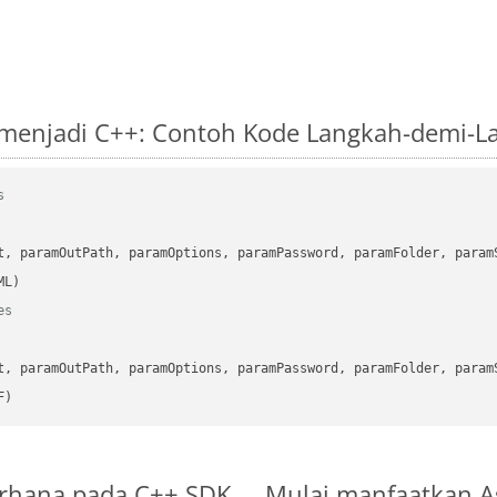
 menjadi C++: Contoh Kode Langkah-demi-L
s
      

t, paramOutPath, paramOptions, paramPassword, paramFolder, param
es
      

t, paramOutPath, paramOptions, paramPassword, paramFolder, param
F)
derhana pada C++ SDK
Mulai manfaatkan As