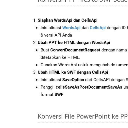
Siapkan WordsApi dan CellsApi
Inisialisasi
WordsApi
dan
CellsApi
dengan ID K
& versi API Anda
Ubah PPT ke HTML dengan WordsApi
Buat
ConvertDocumentRequest
dengan nama f
ditetapkan ke HTML.
Gunakan WordsApi untuk mengubah dokumen
Ubah HTML ke SWF dengan CellsApi
Inisialisasi
SaveOption
dari CellsAPI dengan
Panggil
cellsSaveAsPostDocumentSaveAs
un
format
SWF
Konversi File PowerPoint ke 