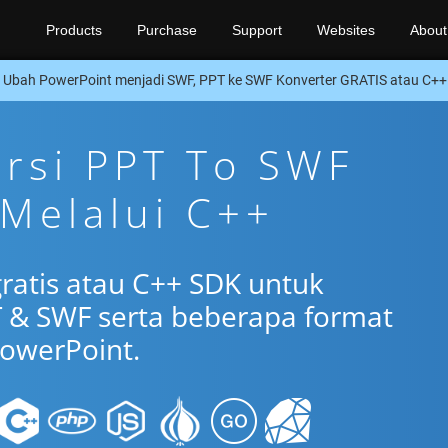
Products
Purchase
Support
Websites
About
Ubah PowerPoint menjadi SWF, PPT ke SWF Konverter GRATIS atau C+
ersi PPT To SWF
 Melalui C++
gratis atau C++ SDK untuk
 & SWF serta beberapa format
owerPoint.