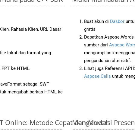
Buat akun di
Dasbor
untuk
lien, Rahasia Klien, URL Dasar
gratis
Dapatkan Aspose.Words 
sumber dari
Aspose.Word
ile lokal dan format yang
mengompilasi/menggunak
pengunduhan alternatif.
 PPT ke HTML.
Lihat juga Referensi API
Aspose.Cells
untuk menge
 SaveFormat sebagai SWF
tuk mengubah berkas HTML ke
PPT Online: Metode Cepat dan Mudah
Mengonversi Presen