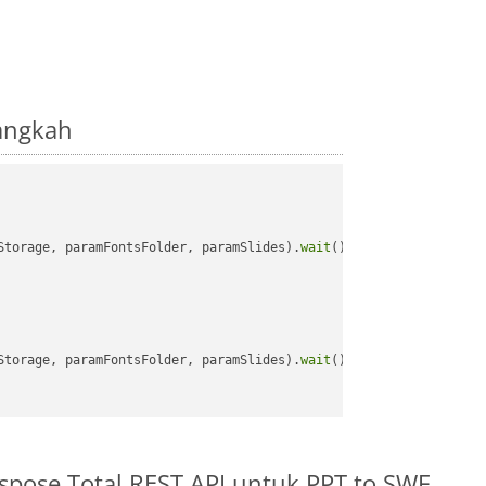
angkah
Storage, paramFontsFolder, paramSlides).
wait
();

Storage, paramFontsFolder, paramSlides).
wait
();

pose.Total REST API untuk PPT to SWF