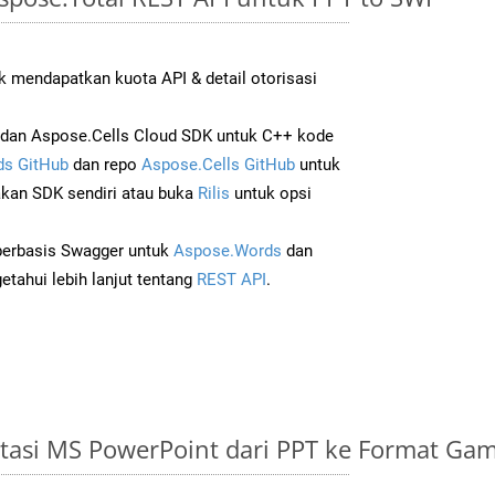
 mendapatkan kuota API & detail otorisasi
dan Aspose.Cells Cloud SDK untuk C++ kode
s GitHub
dan repo
Aspose.Cells GitHub
untuk
an SDK sendiri atau buka
Rilis
untuk opsi
 berbasis Swagger untuk
Aspose.Words
dan
tahui lebih lanjut tentang
REST API
.
tasi MS PowerPoint dari PPT ke Format Ga