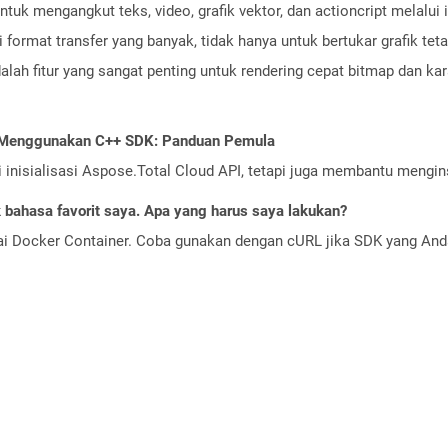
tuk mengangkut teks, video, grafik vektor, dan actioncript melalui 
 format transfer yang banyak, tidak hanya untuk bertukar grafik t
adalah fitur yang sangat penting untuk rendering cepat bitmap dan kara
I Menggunakan C++ SDK: Panduan Pemula
nisialisasi Aspose.Total Cloud API, tetapi juga membantu menginst
bahasa favorit saya. Apa yang harus saya lakukan?
ai Docker Container. Coba gunakan dengan cURL jika SDK yang And