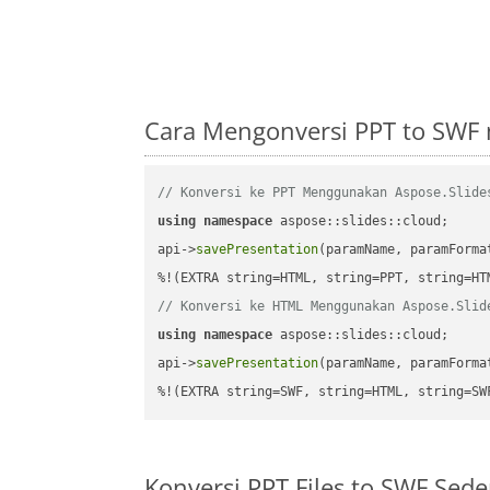
Cara Mengonversi PPT to SWF
// Konversi ke PPT Menggunakan Aspose.Slide
using
namespace
 aspose::slides::cloud;      
api->
savePresentation
(paramName, paramForma
// Konversi ke HTML Menggunakan Aspose.Slid
using
namespace
 aspose::slides::cloud;      
api->
savePresentation
(paramName, paramForma
%!(EXTRA string=SWF, string=HTML, string=SW
Konversi PPT Files to SWF Se