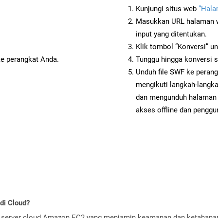
Kunjungi situs web
“Hala
Masukkan URL halaman we
input yang ditentukan.
Klik tombol “Konversi” u
ke perangkat Anda.
Tunggu hingga konversi s
Unduh file SWF ke perang
mengikuti langkah-langk
dan mengunduh halaman 
akses offline dan penggun
di Cloud?
server cloud Amazon EC2 yang menjamin keamanan dan ketahanan 