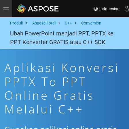
Indonesian
Toggle navigation
Produk
Aspose.Total
C++
Conversion
Ubah PowerPoint menjadi PPT, PPTX ke
PPT Konverter GRATIS atau C++ SDK
Aplikasi Konversi
PPTX To PPT
Online Gratis
Melalui C++