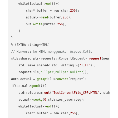
while
(!actual->
eof
()){

char
* buffer = 
new
char
[
256
];

        actual->
read
(buffer,
256
);

        out.
write
(buffer,
256
);

    }

}

// Konversi ke HTML menggunakan Aspose.Cells
std::shared_ptr<requests::ConvertRequest> 
request
(
new
 requ
    std::make_shared< std::wstring >(
"TIFF"
) ,        

    requestFile,
nullptr
,
nullptr
,
nullptr
))
auto
 actual = 
getApi
()->
convert
if
(actual->
good
()){

std::ofstream 
out
(
"TestConvertFile_CPP.HTML"
, std::is
    actual->
seekg
(
0
,std::ios_base::beg);

while
(!actual->
eof
()){

char
* buffer = 
new
char
[
256
];
