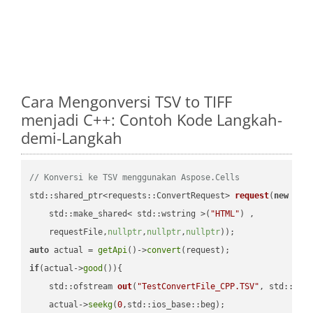
Cara Mengonversi TSV to TIFF
menjadi C++: Contoh Kode Langkah-
demi-Langkah
// Konversi ke TSV menggunakan Aspose.Cells
std::shared_ptr<requests::ConvertRequest> 
request
(
new
 requ
    std::make_shared< std::wstring >(
"HTML"
) ,        

    requestFile,
nullptr
,
nullptr
,
nullptr
))
auto
 actual = 
getApi
()->
convert
if
(actual->
good
()){

std::ofstream 
out
(
"TestConvertFile_CPP.TSV"
, std::ist
    actual->
seekg
(
0
,std::ios_base::beg);
