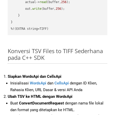
        actual->
read
(buffer,
256
);

        out.
write
(buffer,
256
);

    }

}

%!(EXTRA string=TIFF)
Konversi TSV Files to TIFF Sederhana
pada C++ SDK
Siapkan WordsApi dan CellsApi
Inisialisasi
WordsApi
dan
CellsApi
dengan ID Klien,
Rahasia Klien, URL Dasar & versi API Anda
Ubah TSV ke HTML dengan WordsApi
Buat
ConvertDocumentRequest
dengan nama file lokal
dan format yang ditetapkan ke HTML.