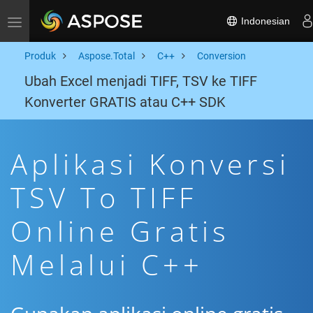
Indonesian
Toggle navigation
Produk
Aspose.Total
C++
Conversion
Ubah Excel menjadi TIFF, TSV ke TIFF
Konverter GRATIS atau C++ SDK
Aplikasi Konversi
TSV To TIFF
Online Gratis
Melalui C++