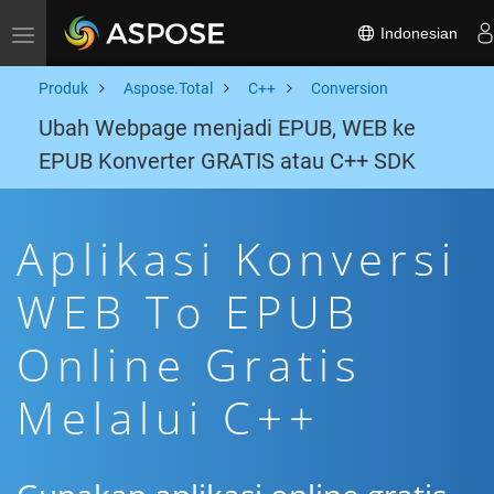
Indonesian
Toggle navigation
Produk
Aspose.Total
C++
Conversion
Ubah Webpage menjadi EPUB, WEB ke
EPUB Konverter GRATIS atau C++ SDK
Aplikasi Konversi
WEB To EPUB
Online Gratis
Melalui C++