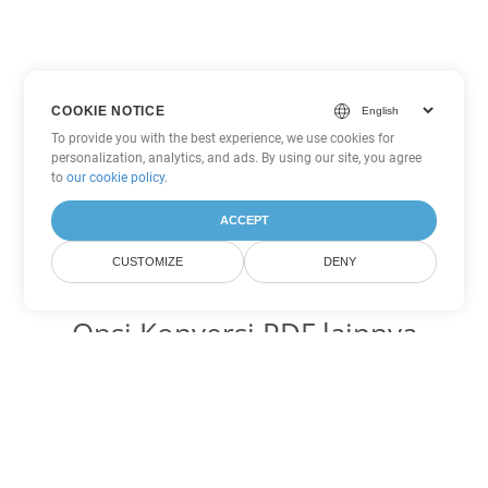
COOKIE NOTICE
To provide you with the best experience, we use cookies for
personalization, analytics, and ads. By using our site, you agree
to
our cookie policy
.
ACCEPT
CUSTOMIZE
DENY
Opsi Konversi PDF lainnya
Ubah WEB menjadi DOC
DOC:
Microsoft Word Binary Format
Ubah WEB menjadi DOT