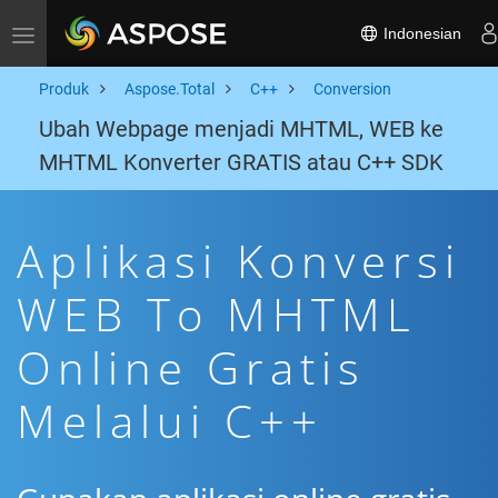
Indonesian
Toggle navigation
Produk
Aspose.Total
C++
Conversion
Ubah Webpage menjadi MHTML, WEB ke
MHTML Konverter GRATIS atau C++ SDK
Aplikasi Konversi
WEB To MHTML
Online Gratis
Melalui C++