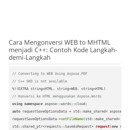
Cara Mengonversi WEB to MHTML
menjadi C++: Contoh Kode Langkah-
demi-Langkah
// Converting to WEB Using Aspose.PDF
// C++ SKD is not available
// Konversi ke HTML menggunakan Aspose.Words
using
namespace
auto
 requestSaveOptionsData = std::make_shared< aspose::wo
requestSaveOptionsData->
setFileName
(std::make_shared< std
std::shared_ptr<requests::SaveAsRequest> 
request
(
new
 reque