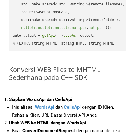
    std::make_shared< std::wstring >(remoteFileName),

    requestSaveOptionsData,

    std::make_shared< std::wstring >(remoteFolder),

nullptr
,
nullptr
,
nullptr
,
nullptr
,
nullptr
 ))
auto
 actual = 
getApi
()->
saveAs
(request);

%!(EXTRA string=MHTML, string=HTML, string=MHTML)
Konversi WEB Files to MHTML
Sederhana pada C++ SDK
Siapkan WordsApi dan CellsApi
Inisialisasi
WordsApi
dan
CellsApi
dengan ID Klien,
Rahasia Klien, URL Dasar & versi API Anda
Ubah WEB ke HTML dengan WordsApi
Buat
ConvertDocumentRequest
dengan nama file lokal