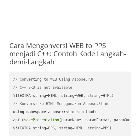
Cara Mengonversi WEB to PPS
menjadi C++: Contoh Kode Langkah-
demi-Langkah
// Converting to WEB Using Aspose.PDF
// C++ SKD is not available
// Konversi ke HTML Menggunakan Aspose.Slides
using
namespace
 aspose::slides::cloud;            

api->
savePresentation
(paramName, paramFormat, paramOutPat
%!(EXTRA string=PPS, string=HTML, string=PPS)