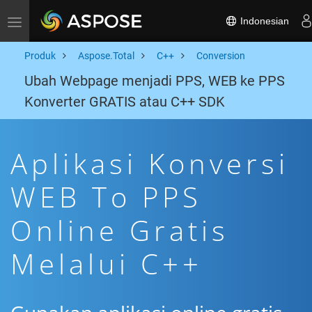
Indonesian
Toggle navigation
Produk
Aspose.Total
C++
Conversion
Ubah Webpage menjadi PPS, WEB ke PPS
Konverter GRATIS atau C++ SDK
Aplikasi Konversi
WEB To PPS
Online Gratis
Melalui C++