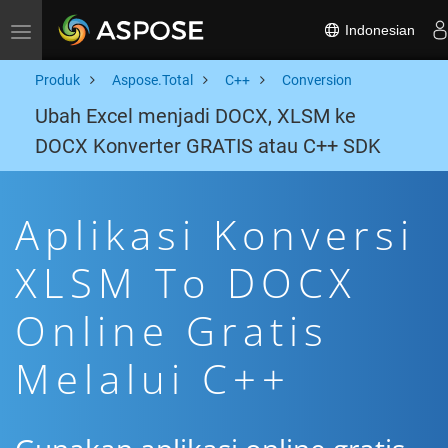
Indonesian
Toggle navigation
Produk
Aspose.Total
C++
Conversion
Ubah Excel menjadi DOCX, XLSM ke
DOCX Konverter GRATIS atau C++ SDK
Aplikasi Konversi
XLSM To DOCX
Online Gratis
Melalui C++