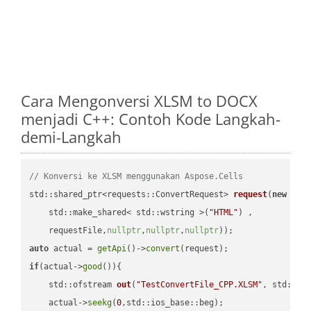
Cara Mengonversi XLSM to DOCX
menjadi C++: Contoh Kode Langkah-
demi-Langkah
// Konversi ke XLSM menggunakan Aspose.Cells
std::shared_ptr<requests::ConvertRequest> 
request
(
new
 requ
    std::make_shared< std::wstring >(
"HTML"
) ,        

    requestFile,
nullptr
,
nullptr
,
nullptr
))
auto
 actual = 
getApi
()->
convert
if
(actual->
good
()){

std::ofstream 
out
(
"TestConvertFile_CPP.XLSM"
, std::is
    actual->
seekg
(
0
,std::ios_base::beg);
