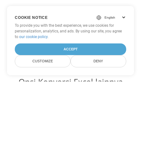
COOKIE NOTICE
To provide you with the best experience, we use cookies for
personalization, analytics, and ads. By using our site, you agree
to
our cookie policy
.
ACCEPT
CUSTOMIZE
DENY
Opsi Konversi Excel lainnya
Ubah XLSM menjadi DOC
DOC:
Microsoft Word Binary Format
Ubah XLSM menjadi DOT
DOT:
Microsoft Word Template Files