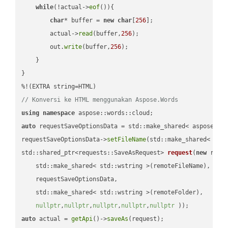
while
(!actual->
eof
()){

char
* buffer = 
new
char
[
256
];

        actual->
read
(buffer,
256
);

        out.
write
(buffer,
256
);

    }

}

// Konversi ke HTML menggunakan Aspose.Words
using
namespace
auto
 requestSaveOptionsData = std::make_shared< aspose::wo
requestSaveOptionsData->
setFileName
(std::make_shared< std
std::shared_ptr<requests::SaveAsRequest> 
request
(
new
 reque
    std::make_shared< std::wstring >(remoteFileName),

    requestSaveOptionsData,

    std::make_shared< std::wstring >(remoteFolder),

nullptr
,
nullptr
,
nullptr
,
nullptr
,
nullptr
 ))
auto
 actual = 
getApi
()->
saveAs
(request);
