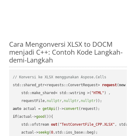
Cara Mengonversi XLSX to DOCM
menjadi C++: Contoh Kode Langkah-
demi-Langkah
// Konversi ke XLSX menggunakan Aspose.Cells
std::shared_ptr<requests::ConvertRequest> 
request
(
new
 requ
    std::make_shared< std::wstring >(
"HTML"
) ,        

    requestFile,
nullptr
,
nullptr
,
nullptr
))
auto
 actual = 
getApi
()->
convert
if
(actual->
good
()){

std::ofstream 
out
(
"TestConvertFile_CPP.XLSX"
, std::is
    actual->
seekg
(
0
,std::ios_base::beg);
