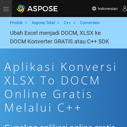
Indonesian
Toggle navigation
Produk
Aspose.Total
C++
Conversion
Ubah Excel menjadi DOCM, XLSX ke
DOCM Konverter GRATIS atau C++ SDK
Aplikasi Konversi
XLSX To DOCM
Online Gratis
Melalui C++