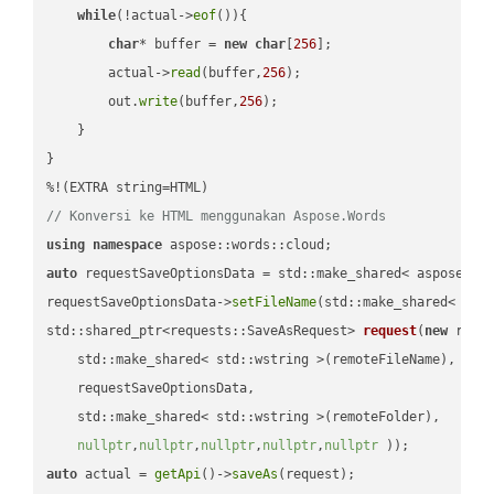
while
(!actual->
eof
()){

char
* buffer = 
new
char
[
256
];

        actual->
read
(buffer,
256
);

        out.
write
(buffer,
256
);

    }

}

// Konversi ke HTML menggunakan Aspose.Words
using
namespace
auto
 requestSaveOptionsData = std::make_shared< aspose::wo
requestSaveOptionsData->
setFileName
(std::make_shared< std
std::shared_ptr<requests::SaveAsRequest> 
request
(
new
 reque
    std::make_shared< std::wstring >(remoteFileName),

    requestSaveOptionsData,

    std::make_shared< std::wstring >(remoteFolder),

nullptr
,
nullptr
,
nullptr
,
nullptr
,
nullptr
 ))
auto
 actual = 
getApi
()->
saveAs
(request);
