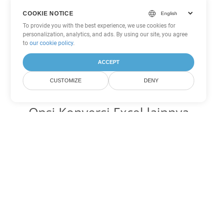
COOKIE NOTICE
To provide you with the best experience, we use cookies for
personalization, analytics, and ads. By using our site, you agree
to
our cookie policy
.
ACCEPT
CUSTOMIZE
DENY
Opsi Konversi Excel lainnya
Ubah XLSX menjadi DOC
DOC:
Microsoft Word Binary Format
Ubah XLSX menjadi DOT
DOT:
Microsoft Word Template Files
Ubah XLSX menjadi DOCX