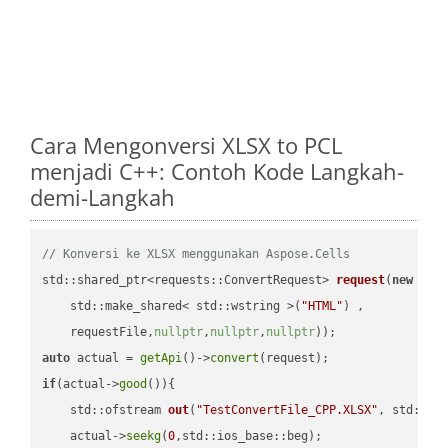
Cara Mengonversi XLSX to PCL
menjadi C++: Contoh Kode Langkah-
demi-Langkah
// Konversi ke XLSX menggunakan Aspose.Cells
std::shared_ptr<requests::ConvertRequest> 
request
(
new
 requ
    std::make_shared< std::wstring >(
"HTML"
) ,        

    requestFile,
nullptr
,
nullptr
,
nullptr
))
auto
 actual = 
getApi
()->
convert
if
(actual->
good
()){

std::ofstream 
out
(
"TestConvertFile_CPP.XLSX"
, std::is
    actual->
seekg
(
0
,std::ios_base::beg);
