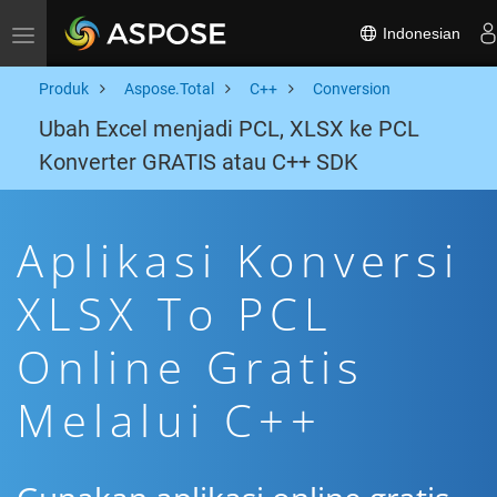
Indonesian
Toggle navigation
Produk
Aspose.Total
C++
Conversion
Ubah Excel menjadi PCL, XLSX ke PCL
Konverter GRATIS atau C++ SDK
Aplikasi Konversi
XLSX To PCL
Online Gratis
Melalui C++