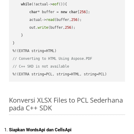
while
(!actual->
eof
()){

char
* buffer = 
new
char
[
256
];

        actual->
read
(buffer,
256
);

        out.
write
(buffer,
256
);

    }

}

// Converting to HTML Using Aspose.PDF
// C++ SKD is not available
%!(EXTRA string=PCL, string=HTML, string=PCL)
Konversi XLSX Files to PCL Sederhana
pada C++ SDK
Siapkan WordsApi dan CellsApi