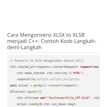
Cara Mengonversi XLSX to XLSB
menjadi C++: Contoh Kode Langkah-
demi-Langkah
// Konversi ke XLSX menggunakan Aspose.Cells
std::shared_ptr<requests::ConvertRequest> 
request
(
new
 requ
    std::make_shared< std::wstring >(
"HTML"
) ,        

    requestFile,
nullptr
,
nullptr
,
nullptr
))
auto
 actual = 
getApi
()->
convert
if
(actual->
good
()){

std::ofstream 
out
(
"TestConvertFile_CPP.XLSX"
, std::is
    actual->
seekg
(
0
,std::ios_base::beg);
