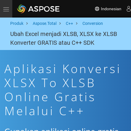
Indonesian
Toggle navigation
Produk
Aspose.Total
C++
Conversion
Ubah Excel menjadi XLSB, XLSX ke XLSB
Konverter GRATIS atau C++ SDK
Aplikasi Konversi
XLSX To XLSB
Online Gratis
Melalui C++