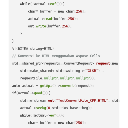
while
(!actual->
eof
()){

char
* buffer = 
new
char
[
256
];

        actual->
read
(buffer,
256
);

        out.
write
(buffer,
256
);

    }

}

// Konversi ke HTML menggunakan Aspose.Cells
std::shared_ptr<requests::ConvertRequest> 
request
(
new
 requ
    std::make_shared< std::wstring >(
"XLSB"
) ,        

    requestFile,
nullptr
,
nullptr
,
nullptr
))
auto
 actual = 
getApi
()->
convert
if
(actual->
good
()){

std::ofstream 
out
(
"TestConvertFile_CPP.HTML"
, std::is
    actual->
seekg
(
0
,std::ios_base::beg);

while
(!actual->
eof
()){

char
* buffer = 
new
char
[
256
];
