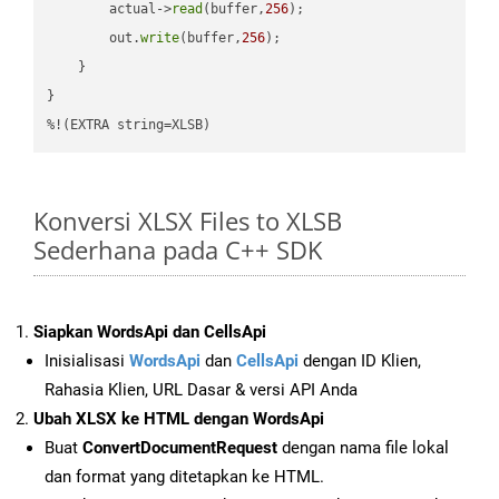
        actual->
read
(buffer,
256
);

        out.
write
(buffer,
256
);

    }

}

%!(EXTRA string=XLSB)
Konversi XLSX Files to XLSB
Sederhana pada C++ SDK
Siapkan WordsApi dan CellsApi
Inisialisasi
WordsApi
dan
CellsApi
dengan ID Klien,
Rahasia Klien, URL Dasar & versi API Anda
Ubah XLSX ke HTML dengan WordsApi
Buat
ConvertDocumentRequest
dengan nama file lokal
dan format yang ditetapkan ke HTML.