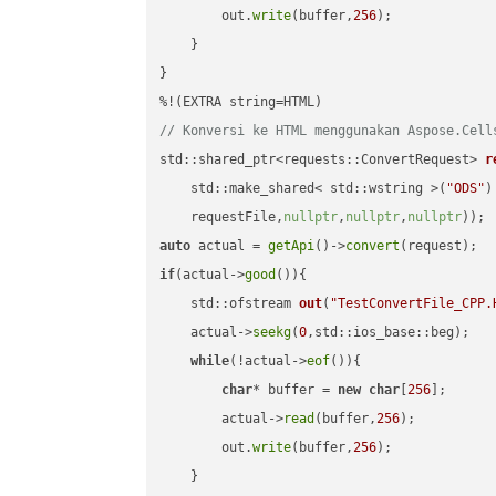
        out.
write
(buffer,
256
);

    }

}

// Konversi ke HTML menggunakan Aspose.Cell
std::shared_ptr<requests::ConvertRequest> 
r
    std::make_shared< std::wstring >(
"ODS"
)
    requestFile,
nullptr
,
nullptr
,
nullptr
))
auto
 actual = 
getApi
()->
convert
if
(actual->
good
()){

std::ofstream 
out
(
"TestConvertFile_CPP.
    actual->
seekg
(
0
,std::ios_base::beg);

while
(!actual->
eof
()){

char
* buffer = 
new
char
[
256
];

        actual->
read
(buffer,
256
);

        out.
write
(buffer,
256
);

    }
