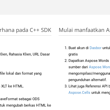
derhana pada C++ SDK
Mulai manfaatkan As
Buat akun di
Dasbor
untuk
lien, Rahasia Klien, URL Dasar
gratis
Dapatkan Aspose.Words 
sumber dari
Aspose.Word
ile lokal dan format yang
mengompilasi/menggunak
pengunduhan alternatif.
 XLT ke HTML.
Lihat juga Referensi API
Aspose.Cells
untuk menge
SaveFormat sebagai ODS
tuk mengubah berkas HTML ke