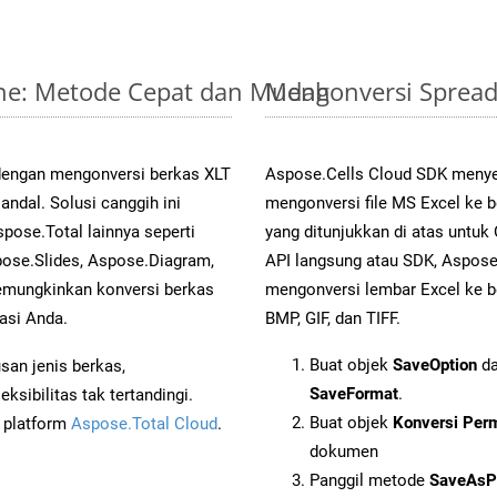
line: Metode Cepat dan Mudah
Mengonversi Spread
dengan mengonversi berkas XLT
Aspose.Cells Cloud SDK menye
dal. Solusi canggih ini
mengonversi file MS Excel ke 
pose.Total lainnya seperti
yang ditunjukkan di atas untu
ose.Slides, Aspose.Diagram,
API langsung atau SDK, Aspos
mungkinkan konversi berkas
mengonversi lembar Excel ke b
asi Anda.
BMP, GIF, dan TIFF.
Buat objek
SaveOption
da
an jenis berkas,
SaveFormat
.
sibilitas tak tertandingi.
Buat objek
Konversi Per
i platform
Aspose.Total Cloud
.
dokumen
Panggil metode
SaveAsP