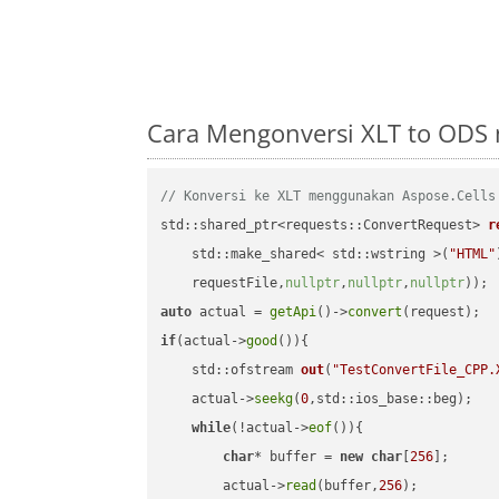
Cara Mengonversi XLT to ODS
// Konversi ke XLT menggunakan Aspose.Cells
std::shared_ptr<requests::ConvertRequest> 
r
    std::make_shared< std::wstring >(
"HTML"
    requestFile,
nullptr
,
nullptr
,
nullptr
))
auto
 actual = 
getApi
()->
convert
if
(actual->
good
()){

std::ofstream 
out
(
"TestConvertFile_CPP.
    actual->
seekg
(
0
,std::ios_base::beg);

while
(!actual->
eof
()){

char
* buffer = 
new
char
[
256
];

        actual->
read
(buffer,
256
);
