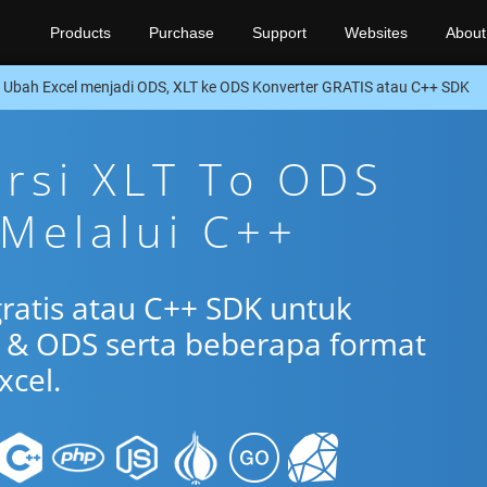
Products
Purchase
Support
Websites
About
Ubah Excel menjadi ODS, XLT ke ODS Konverter GRATIS atau C++ SDK
ersi XLT To ODS
 Melalui C++
gratis atau C++ SDK untuk
 & ODS serta beberapa format
xcel.