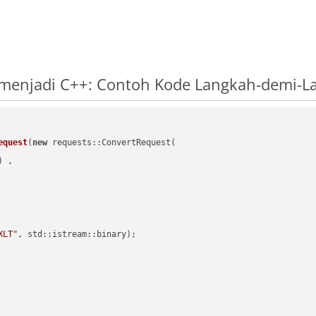
 menjadi C++: Contoh Kode Langkah-demi-L
equest
(
new
 requests::ConvertRequest(

) ,        

XLT"
, std::istream::binary)
;
