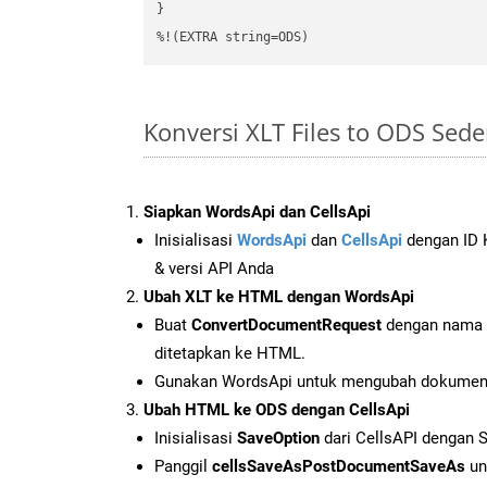
}

%!(EXTRA string=ODS)
Konversi XLT Files to ODS Se
Siapkan WordsApi dan CellsApi
Inisialisasi
WordsApi
dan
CellsApi
dengan ID K
& versi API Anda
Ubah XLT ke HTML dengan WordsApi
Buat
ConvertDocumentRequest
dengan nama f
ditetapkan ke HTML.
Gunakan WordsApi untuk mengubah dokumen
Ubah HTML ke ODS dengan CellsApi
Inisialisasi
SaveOption
dari CellsAPI dengan 
Panggil
cellsSaveAsPostDocumentSaveAs
un