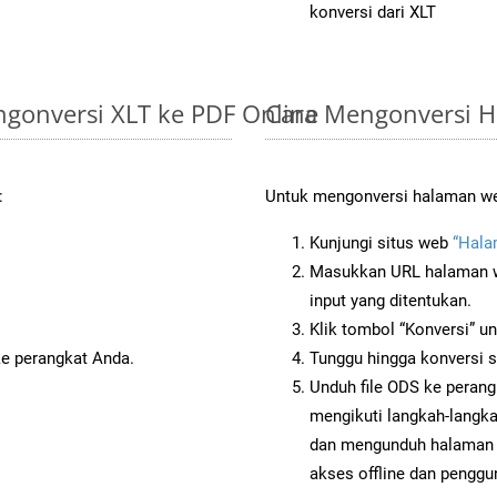
konversi dari XLT
gonversi XLT ke PDF Online
Cara Mengonversi 
:
Untuk mengonversi halaman web
Kunjungi situs web
“Hala
Masukkan URL halaman we
input yang ditentukan.
Klik tombol “Konversi” u
ke perangkat Anda.
Tunggu hingga konversi s
Unduh file ODS ke perang
mengikuti langkah-langk
dan mengunduh halaman 
akses offline dan penggun