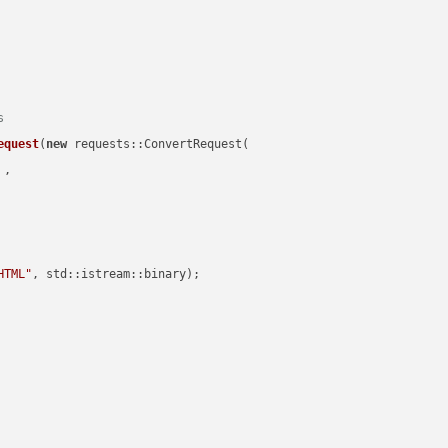
s
equest
(
new
 requests::ConvertRequest(

 ,        

HTML"
, std::istream::binary)
;
