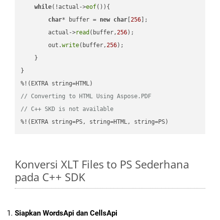
while
(!actual->
eof
()){

char
* buffer = 
new
char
[
256
];

        actual->
read
(buffer,
256
);

        out.
write
(buffer,
256
);

    }

}

// Converting to HTML Using Aspose.PDF
// C++ SKD is not available
%!(EXTRA string=PS, string=HTML, string=PS)
Konversi XLT Files to PS Sederhana
pada C++ SDK
Siapkan WordsApi dan CellsApi