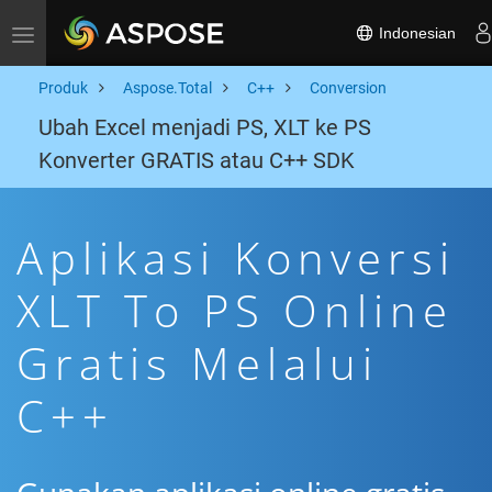
Indonesian
Toggle navigation
Produk
Aspose.Total
C++
Conversion
Ubah Excel menjadi PS, XLT ke PS
Konverter GRATIS atau C++ SDK
Aplikasi Konversi
XLT To PS Online
Gratis Melalui
C++