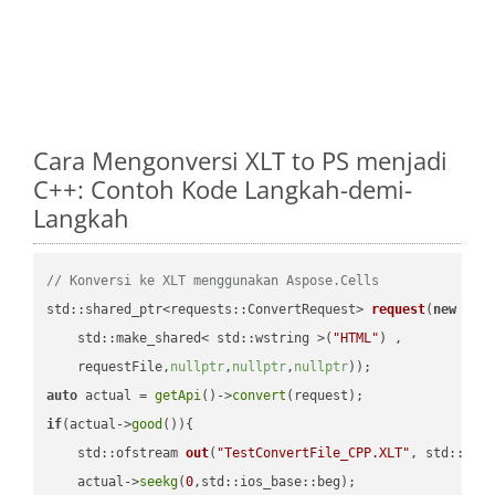
Cara Mengonversi XLT to PS menjadi
C++: Contoh Kode Langkah-demi-
Langkah
// Konversi ke XLT menggunakan Aspose.Cells
std::shared_ptr<requests::ConvertRequest> 
request
(
new
 requ
    std::make_shared< std::wstring >(
"HTML"
) ,        

    requestFile,
nullptr
,
nullptr
,
nullptr
))
auto
 actual = 
getApi
()->
convert
if
(actual->
good
()){

std::ofstream 
out
(
"TestConvertFile_CPP.XLT"
, std::ist
    actual->
seekg
(
0
,std::ios_base::beg);
