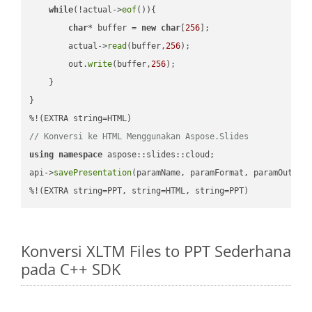
while
(!actual->
eof
()){

char
* buffer = 
new
char
[
256
];

        actual->
read
(buffer,
256
);

        out.
write
(buffer,
256
);

    }

}

// Konversi ke HTML Menggunakan Aspose.Slides
using
namespace
 aspose::slides::cloud;            

api->
savePresentation
(paramName, paramFormat, paramOutPat
%!(EXTRA string=PPT, string=HTML, string=PPT)
Konversi XLTM Files to PPT Sederhana
pada C++ SDK