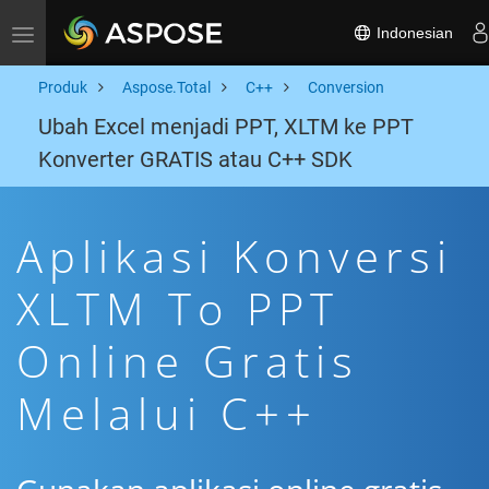
Indonesian
Toggle navigation
Produk
Aspose.Total
C++
Conversion
Ubah Excel menjadi PPT, XLTM ke PPT
Konverter GRATIS atau C++ SDK
Aplikasi Konversi
XLTM To PPT
Online Gratis
Melalui C++