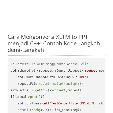
Cara Mengonversi XLTM to PPT
menjadi C++: Contoh Kode Langkah-
demi-Langkah
// Konversi ke XLTM menggunakan Aspose.Cells
std::shared_ptr<requests::ConvertRequest> 
request
(
new
 requ
    std::make_shared< std::wstring >(
"HTML"
) ,        

    requestFile,
nullptr
,
nullptr
,
nullptr
))
auto
 actual = 
getApi
()->
convert
if
(actual->
good
()){

std::ofstream 
out
(
"TestConvertFile_CPP.XLTM"
, std::is
    actual->
seekg
(
0
,std::ios_base::beg);
