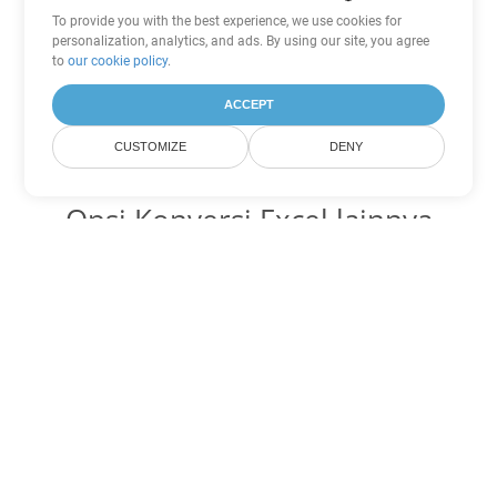
To provide you with the best experience, we use cookies for
personalization, analytics, and ads. By using our site, you agree
to
our cookie policy
.
ACCEPT
CUSTOMIZE
DENY
Opsi Konversi Excel lainnya
Ubah XLTM menjadi DOC
DOC:
Microsoft Word Binary Format
Ubah XLTM menjadi DOT
DOT:
Microsoft Word Template Files
Ubah XLTM menjadi DOCX
DOCX:
Office 2007+ Word Document