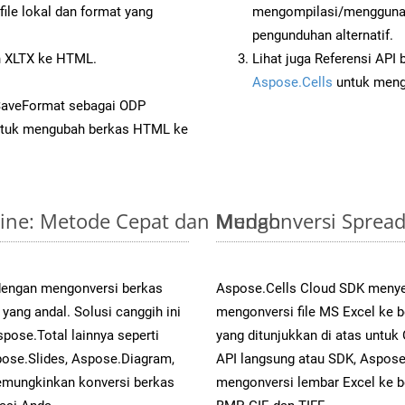
ile lokal dan format yang
mengompilasi/menggunak
pengunduhan alternatif.
 XLTX ke HTML.
Lihat juga Referensi API
Aspose.Cells
untuk menge
SaveFormat sebagai ODP
tuk mengubah berkas HTML ke
nline: Metode Cepat dan Mudah
Mengonversi Spread
 dengan mengonversi berkas
Aspose.Cells Cloud SDK menye
ng andal. Solusi canggih ini
mengonversi file MS Excel ke 
pose.Total lainnya seperti
yang ditunjukkan di atas untu
ose.Slides, Aspose.Diagram,
API langsung atau SDK, Aspos
mungkinkan konversi berkas
mengonversi lembar Excel ke b