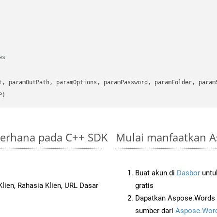
es
      

t, paramOutPath, paramOptions, paramPassword, paramFolder, param
P)
ederhana pada C++ SDK
Mulai manfaatkan A
Buat akun di
Dasbor
untuk
lien, Rahasia Klien, URL Dasar
gratis
Dapatkan Aspose.Words 
sumber dari
Aspose.Word