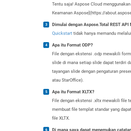
Tentu saja! Aspose Cloud menggunakan 
Keamanan Aspose](https://about.aspose.
Dimulai dengan Aspose.Total REST AP
Quickstart
tidak hanya memandu melalui i
Apa itu Format ODP?
File dengan ekstensi .odp mewakili form
slide di mana setiap slide dapat terdiri
tayangan slide dengan pengaturan prese
atau StarOffice).
Apa itu Format XLTX?
File dengan ekstensi .xltx mewakili file
membuat file templat standar yang dapa
file XLTX.
Di mana saya dapat menemukan catatan r