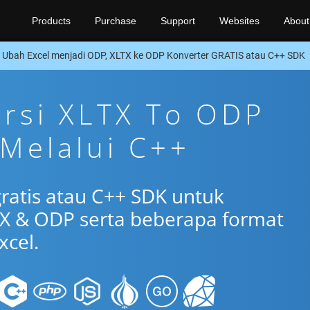
Products
Purchase
Support
Websites
About
Ubah Excel menjadi ODP, XLTX ke ODP Konverter GRATIS atau C++ SDK
ersi XLTX To ODP
 Melalui C++
gratis atau C++ SDK untuk
X & ODP serta beberapa format
xcel.