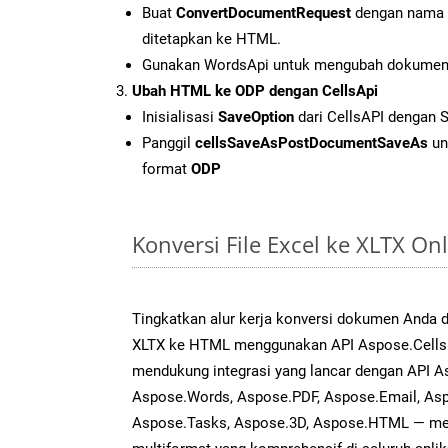
Buat
ConvertDocumentRequest
dengan nama f
ditetapkan ke HTML.
Gunakan WordsApi untuk mengubah dokumen
Ubah HTML ke ODP dengan CellsApi
Inisialisasi
SaveOption
dari CellsAPI dengan 
Panggil
cellsSaveAsPostDocumentSaveAs
un
format
ODP
Konversi File Excel ke XLTX O
Tingkatkan alur kerja konversi dokumen Anda
XLTX ke HTML menggunakan API Aspose.Cells ya
mendukung integrasi yang lancar dengan API As
Aspose.Words, Aspose.PDF, Aspose.Email, Asp
Aspose.Tasks, Aspose.3D, Aspose.HTML — me