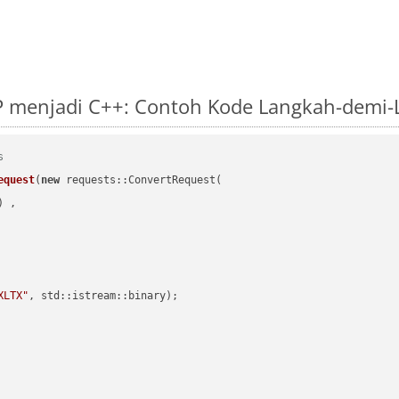
P menjadi C++: Contoh Kode Langkah-demi
s
equest
(
new
 requests::ConvertRequest(

) ,        

XLTX"
, std::istream::binary)
;
