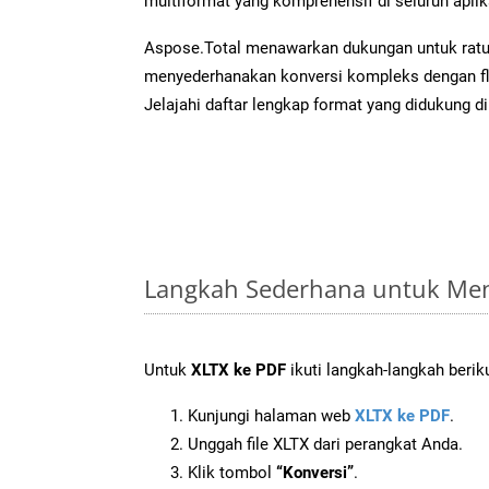
multiformat yang komprehensif di seluruh aplik
Aspose.Total menawarkan dukungan untuk ratus
menyederhanakan konversi kompleks dengan flek
Jelajahi daftar lengkap format yang didukung d
Langkah Sederhana untuk Men
Untuk
XLTX ke PDF
ikuti langkah-langkah beriku
Kunjungi halaman web
XLTX ke PDF
.
Unggah file XLTX dari perangkat Anda.
Klik tombol
“Konversi”
.