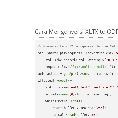
Cara Mengonversi XLTX to OD
// Konversi ke XLTX menggunakan Aspose.Cell
std::shared_ptr<requests::ConvertRequest> 
r
    std::make_shared< std::wstring >(
"HTML"
    requestFile,
nullptr
,
nullptr
,
nullptr
))
auto
 actual = 
getApi
()->
convert
if
(actual->
good
()){

std::ofstream 
out
(
"TestConvertFile_CPP.
    actual->
seekg
(
0
,std::ios_base::beg);

while
(!actual->
eof
()){

char
* buffer = 
new
char
[
256
];

        actual->
read
(buffer,
256
);
