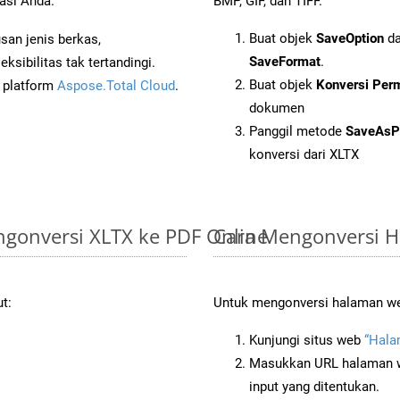
asi Anda.
BMP, GIF, dan TIFF.
Buat objek
SaveOption
da
an jenis berkas,
SaveFormat
.
sibilitas tak tertandingi.
Buat objek
Konversi Per
i platform
Aspose.Total Cloud
.
dokumen
Panggil metode
SaveAsP
konversi dari XLTX
gonversi XLTX ke PDF Online
Cara Mengonversi 
t:
Untuk mengonversi halaman web
Kunjungi situs web
“Hala
Masukkan URL halaman we
input yang ditentukan.