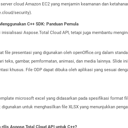
server cloud Amazon EC2 yang menjamin keamanan dan ketahanan 
cloud/security).
I Menggunakan C++ SDK: Panduan Pemula
nisialisasi Aspose.Total Cloud API, tetapi juga membantu menginst
at file presentasi yang digunakan oleh openOffice.org dalam stand
 dari teks, gambar, pemformatan, animasi, dan media lainnya. Slide i
ntasi khusus. File ODP dapat dibuka oleh aplikasi yang sesuai de
 template microsoft excel yang didasarkan pada spesifikasi format f
t digunakan untuk menghasilkan file XLSX yang menunjukkan penga
ilis Aspose.Total Cloud API untuk C++?