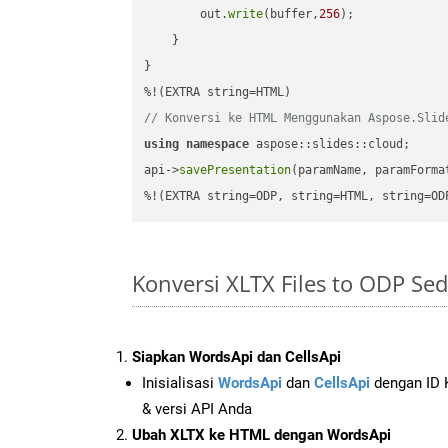
        out.
write
(buffer,
256
);

    }

}

// Konversi ke HTML Menggunakan Aspose.Slid
using
namespace
 aspose::slides::cloud;      
api->
savePresentation
(paramName, paramForma
%!(EXTRA string=ODP, string=HTML, string=OD
Konversi XLTX Files to ODP S
Siapkan WordsApi dan CellsApi
Inisialisasi
WordsApi
dan
CellsApi
dengan ID K
& versi API Anda
Ubah XLTX ke HTML dengan WordsApi