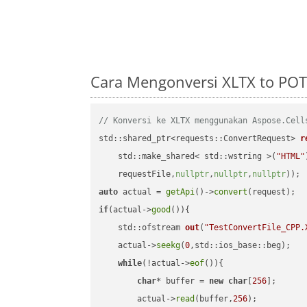
Cara Mengonversi XLTX to PO
// Konversi ke XLTX menggunakan Aspose.Cell
std::shared_ptr<requests::ConvertRequest> 
r
    std::make_shared< std::wstring >(
"HTML"
    requestFile,
nullptr
,
nullptr
,
nullptr
))
auto
 actual = 
getApi
()->
convert
if
(actual->
good
()){

std::ofstream 
out
(
"TestConvertFile_CPP.
    actual->
seekg
(
0
,std::ios_base::beg);

while
(!actual->
eof
()){

char
* buffer = 
new
char
[
256
];

        actual->
read
(buffer,
256
);
