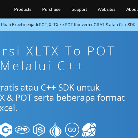
Products
Purchase
Support
Websites
About
Ubah Excel menjadi POT, XLTX ke POT Konverter GRATIS atau C++ SDK
ersi XLTX To POT
 Melalui C++
gratis atau C++ SDK untuk
X & POT serta beberapa format
xcel.