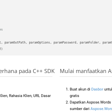
es
      

t, paramOutPath, paramOptions, paramPassword, paramFolder, param
T)
ederhana pada C++ SDK
Mulai manfaatkan As
Buat akun di
Dasbor
untuk
lien, Rahasia Klien, URL Dasar
gratis
Dapatkan Aspose.Words 
sumber dari
Aspose.Word