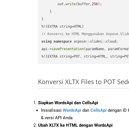
        out.
write
(buffer,
256
);

    }

}

// Konversi ke HTML Menggunakan Aspose.Slid
using
namespace
 aspose::slides::cloud;      
api->
savePresentation
(paramName, paramForma
%!(EXTRA string=POT, string=HTML, string=PO
Konversi XLTX Files to POT S
Siapkan WordsApi dan CellsApi
Inisialisasi
WordsApi
dan
CellsApi
dengan ID K
& versi API Anda
Ubah XLTX ke HTML dengan WordsApi