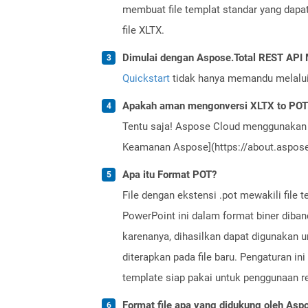
membuat file templat standar yang dapa
file XLTX.
Dimulai dengan Aspose.Total REST AP
Quickstart
tidak hanya memandu melalui i
Apakah aman mengonversi XLTX to POT 
Tentu saja! Aspose Cloud menggunakan 
Keamanan Aspose](https://about.aspose.
Apa itu Format POT?
File dengan ekstensi .pot mewakili file 
PowerPoint ini dalam format biner diban
karenanya, dihasilkan dapat digunakan u
diterapkan pada file baru. Pengaturan ini
template siap pakai untuk penggunaan r
Format file apa yang didukung oleh Aspo