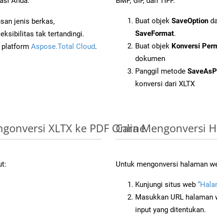
asi Anda.
BMP, GIF, dan TIFF.
Buat objek
SaveOption
da
an jenis berkas,
SaveFormat
.
sibilitas tak tertandingi.
Buat objek
Konversi Per
i platform
Aspose.Total Cloud
.
dokumen
Panggil metode
SaveAsP
konversi dari XLTX
gonversi XLTX ke PDF Online
Cara Mengonversi 
t:
Untuk mengonversi halaman web 
Kunjungi situs web
“Hala
Masukkan URL halaman we
input yang ditentukan.