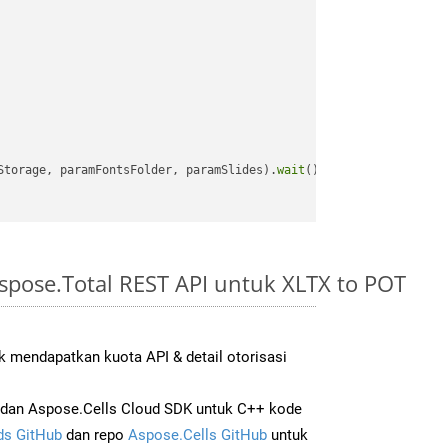
Storage, paramFontsFolder, paramSlides).
wait
();

pose.Total REST API untuk XLTX to POT
 mendapatkan kuota API & detail otorisasi
dan Aspose.Cells Cloud SDK untuk C++ kode
s GitHub
dan repo
Aspose.Cells GitHub
untuk