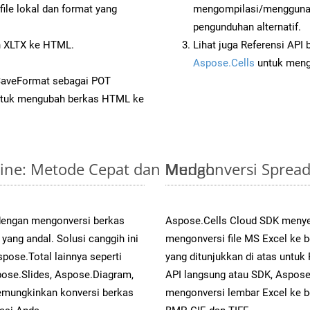
ile lokal dan format yang
mengompilasi/menggunak
pengunduhan alternatif.
 XLTX ke HTML.
Lihat juga Referensi API
Aspose.Cells
untuk menge
SaveFormat sebagai POT
tuk mengubah berkas HTML ke
nline: Metode Cepat dan Mudah
Mengonversi Spread
 dengan mengonversi berkas
Aspose.Cells Cloud SDK menye
ng andal. Solusi canggih ini
mengonversi file MS Excel ke 
pose.Total lainnya seperti
yang ditunjukkan di atas untu
ose.Slides, Aspose.Diagram,
API langsung atau SDK, Aspos
mungkinkan konversi berkas
mengonversi lembar Excel ke b