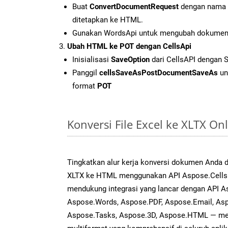
Buat
ConvertDocumentRequest
dengan nama f
ditetapkan ke HTML.
Gunakan WordsApi untuk mengubah dokumen
Ubah HTML ke POT dengan CellsApi
Inisialisasi
SaveOption
dari CellsAPI dengan 
Panggil
cellsSaveAsPostDocumentSaveAs
un
format
POT
Konversi File Excel ke XLTX O
Tingkatkan alur kerja konversi dokumen Anda
XLTX ke HTML menggunakan API Aspose.Cells ya
mendukung integrasi yang lancar dengan API As
Aspose.Words, Aspose.PDF, Aspose.Email, Asp
Aspose.Tasks, Aspose.3D, Aspose.HTML — me