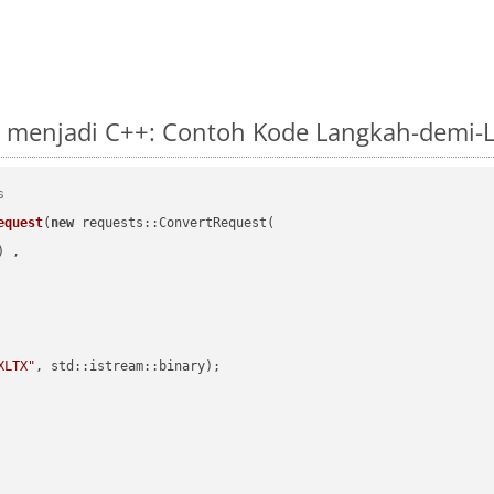
T menjadi C++: Contoh Kode Langkah-demi-
s
equest
(
new
 requests::ConvertRequest(

) ,        

XLTX"
, std::istream::binary)
;
