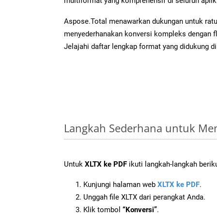
multiformat yang komprehensif di seluruh aplik
Aspose.Total menawarkan dukungan untuk ratus
menyederhanakan konversi kompleks dengan flek
Jelajahi daftar lengkap format yang didukung d
Langkah Sederhana untuk Men
Untuk
XLTX ke PDF
ikuti langkah-langkah beriku
Kunjungi halaman web
XLTX ke PDF
.
Unggah file XLTX dari perangkat Anda.
Klik tombol
“Konversi”
.