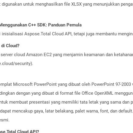
t digunakan untuk menghasilkan file XLSX yang menunjukkan penga
I Menggunakan C++ SDK: Panduan Pemula
nisialisasi Aspose.Total Cloud API, tetapi juga membantu menginst
di Cloud?
server cloud Amazon EC2 yang menjamin keamanan dan ketahanan 
cloud/security).
templat Microsoft PowerPoint yang dibuat oleh PowerPoint 97-2003 v
dingkan dengan yang dibuat di format file Office OpenXML menggunak
ntuk membuat presentasi yang memiliki tata letak yang sama dan p
 dapat mencakup gaya, latar belakang, palet warna, font, dan default
esmi.
se.Total Cloud API?