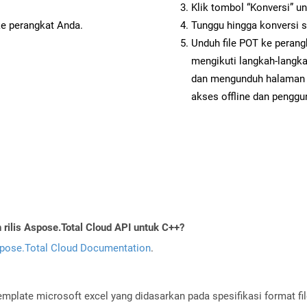
Klik tombol “Konversi” u
ke perangkat Anda.
Tunggu hingga konversi s
Unduh file POT ke perang
mengikuti langkah-langk
dan mengunduh halaman 
akses offline dan penggun
ilis Aspose.Total Cloud API untuk C++?
pose.Total Cloud Documentation
.
 template microsoft excel yang didasarkan pada spesifikasi format f