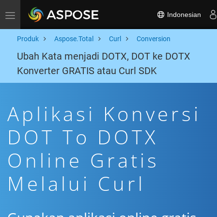
Indonesian
Toggle navigation
Produk
Aspose.Total
Curl
Conversion
Ubah Kata menjadi DOTX, DOT ke DOTX
Konverter GRATIS atau Curl SDK
Aplikasi Konversi
DOT To DOTX
Online Gratis
Melalui Curl