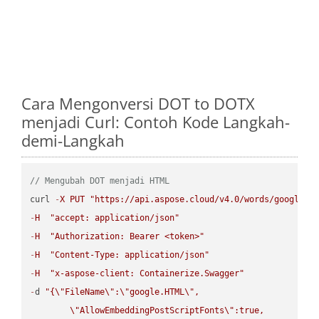
Cara Mengonversi DOT to DOTX
menjadi Curl: Contoh Kode Langkah-
demi-Langkah
// Mengubah DOT menjadi HTML
curl 
-
X
PUT
"https://api.aspose.cloud/v4.0/words/google.D
-
H
"accept: application/json"
-
H
"Authorization: Bearer <token>"
-
H
"Content-Type: application/json"
-
H
"x-aspose-client: Containerize.Swagger"
-
d 
"{
\"
FileName
\"
:
\"
google.HTML
\"
,

\"
AllowEmbeddingPostScriptFonts
\"
:true,
