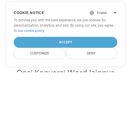
COOKIE NOTICE
To provide you with the best experience, we use cookies for
personalization, analytics, and ads. By using our site, you agree
to
our cookie policy
.
ACCEPT
CUSTOMIZE
DENY
Opsi Konversi Word lainnya
Ubah DOT menjadi DOC
DOC:
Microsoft Word Binary Format
Ubah DOT menjadi DOCX
DOCX:
Office 2007+ Word Document