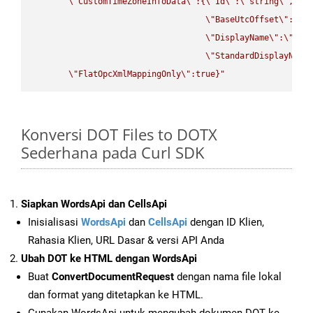
\"
CustomTimeZoneInfoData
\"
:{
\"
Id
\"
:
\"
string
\"
,

\"
BaseUtcOffset
\"
:
\"
s
\"
DisplayName
\"
:
\"
str
\"
StandardDisplayName
\"
FlatOpcXmlMappingOnly
\"
:true}"
Konversi DOT Files to DOTX
Sederhana pada Curl SDK
Siapkan WordsApi dan CellsApi
Inisialisasi
WordsApi
dan
CellsApi
dengan ID Klien,
Rahasia Klien, URL Dasar & versi API Anda
Ubah DOT ke HTML dengan WordsApi
Buat
ConvertDocumentRequest
dengan nama file lokal
dan format yang ditetapkan ke HTML.