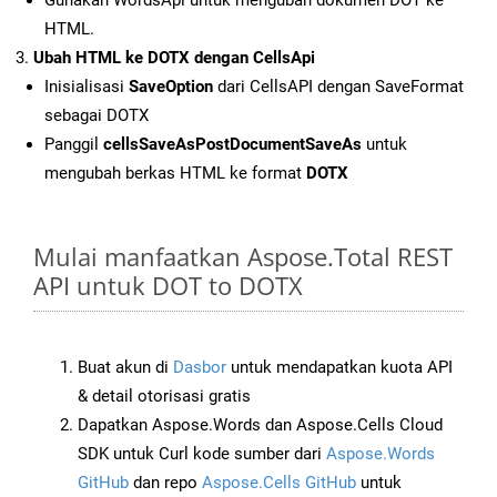
Gunakan WordsApi untuk mengubah dokumen DOT ke
HTML.
Ubah HTML ke DOTX dengan CellsApi
Inisialisasi
SaveOption
dari CellsAPI dengan SaveFormat
sebagai DOTX
Panggil
cellsSaveAsPostDocumentSaveAs
untuk
mengubah berkas HTML ke format
DOTX
Mulai manfaatkan Aspose.Total REST
API untuk DOT to DOTX
Buat akun di
Dasbor
untuk mendapatkan kuota API
& detail otorisasi gratis
Dapatkan Aspose.Words dan Aspose.Cells Cloud
SDK untuk Curl kode sumber dari
Aspose.Words
GitHub
dan repo
Aspose.Cells GitHub
untuk