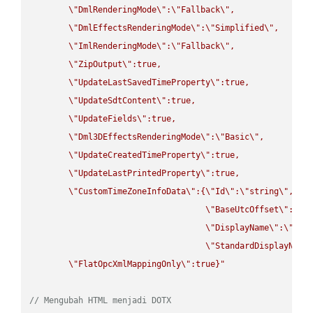
\"
DmlRenderingMode
\"
:
\"
Fallback
\"
,

\"
DmlEffectsRenderingMode
\"
:
\"
Simplified
\"
,

\"
ImlRenderingMode
\"
:
\"
Fallback
\"
,

\"
ZipOutput
\"
:true,

\"
UpdateLastSavedTimeProperty
\"
:true,

\"
UpdateSdtContent
\"
:true,

\"
UpdateFields
\"
:true,

\"
Dml3DEffectsRenderingMode
\"
:
\"
Basic
\"
,

\"
UpdateCreatedTimeProperty
\"
:true,

\"
UpdateLastPrintedProperty
\"
:true,

\"
CustomTimeZoneInfoData
\"
:{
\"
Id
\"
:
\"
string
\"
,

\"
BaseUtcOffset
\"
:
\"
s
\"
DisplayName
\"
:
\"
str
\"
StandardDisplayName
\"
FlatOpcXmlMappingOnly
\"
:true}"
// Mengubah HTML menjadi DOTX