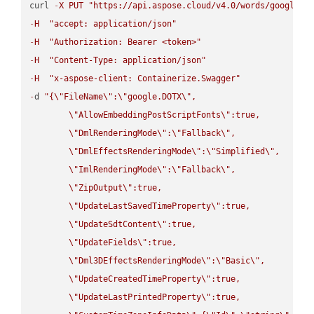
curl 
-
X
PUT
"https://api.aspose.cloud/v4.0/words/google.H
-
H
"accept: application/json"
-
H
"Authorization: Bearer <token>"
-
H
"Content-Type: application/json"
-
H
"x-aspose-client: Containerize.Swagger"
-
d 
"{
\"
FileName
\"
:
\"
google.DOTX
\"
,

\"
AllowEmbeddingPostScriptFonts
\"
:true,

\"
DmlRenderingMode
\"
:
\"
Fallback
\"
,

\"
DmlEffectsRenderingMode
\"
:
\"
Simplified
\"
,

\"
ImlRenderingMode
\"
:
\"
Fallback
\"
,

\"
ZipOutput
\"
:true,

\"
UpdateLastSavedTimeProperty
\"
:true,

\"
UpdateSdtContent
\"
:true,

\"
UpdateFields
\"
:true,

\"
Dml3DEffectsRenderingMode
\"
:
\"
Basic
\"
,

\"
UpdateCreatedTimeProperty
\"
:true,

\"
UpdateLastPrintedProperty
\"
:true,
