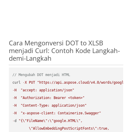
Cara Mengonversi DOT to XLSB
menjadi Curl: Contoh Kode Langkah-
demi-Langkah
// Mengubah DOT menjadi HTML
curl 
-
X
PUT
"https://api.aspose.cloud/v4.0/words/google.D
-
H
"accept: application/json"
-
H
"Authorization: Bearer <token>"
-
H
"Content-Type: application/json"
-
H
"x-aspose-client: Containerize.Swagger"
-
d 
"{
\"
FileName
\"
:
\"
google.HTML
\"
,

\"
AllowEmbeddingPostScriptFonts
\"
:true,
