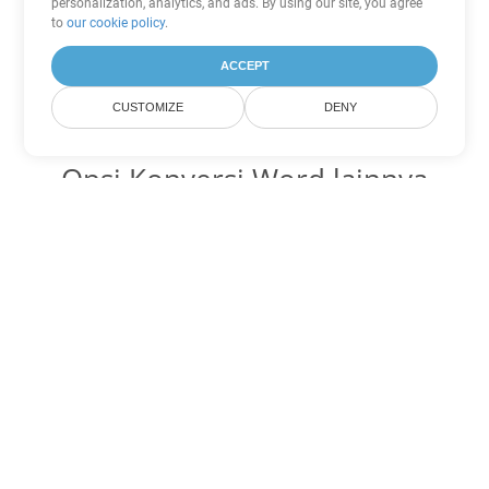
personalization, analytics, and ads. By using our site, you agree
to
our cookie policy
.
ACCEPT
CUSTOMIZE
DENY
Opsi Konversi Word lainnya
Ubah DOT menjadi DOC
DOC:
Microsoft Word Binary Format
Ubah DOT menjadi DOCX
DOCX:
Office 2007+ Word Document
Ubah DOT menjadi DOCM
DOCM:
Microsoft Word 2007 Marco File