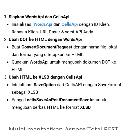
Siapkan WordsApi dan CellsApi
Inisialisasi
WordsApi
dan
CellsApi
dengan ID Klien,
Rahasia Klien, URL Dasar & versi API Anda
Ubah DOT ke HTML dengan WordsApi
Buat
ConvertDocumentRequest
dengan nama file lokal
dan format yang ditetapkan ke HTML.
Gunakan WordsApi untuk mengubah dokumen DOT ke
HTML.
Ubah HTML ke XLSB dengan CellsApi
Inisialisasi
SaveOption
dari CellsAPI dengan SaveFormat
sebagai XLSB
Panggil
cellsSaveAsPostDocumentSaveAs
untuk
mengubah berkas HTML ke format
XLSB
Mulai manfaatkan Aspose.Total REST