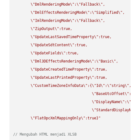
\"
DmlRenderingMode
\"
:
\"
Fallback
\"
,

\"
DmlEffectsRenderingMode
\"
:
\"
Simplified
\"
,

\"
ImlRenderingMode
\"
:
\"
Fallback
\"
,

\"
ZipOutput
\"
:true,

\"
UpdateLastSavedTimeProperty
\"
:true,

\"
UpdateSdtContent
\"
:true,

\"
UpdateFields
\"
:true,

\"
Dml3DEffectsRenderingMode
\"
:
\"
Basic
\"
,

\"
UpdateCreatedTimeProperty
\"
:true,

\"
UpdateLastPrintedProperty
\"
:true,

\"
CustomTimeZoneInfoData
\"
:{
\"
Id
\"
:
\"
string
\"
,

\"
BaseUtcOffset
\"
:
\"
s
\"
DisplayName
\"
:
\"
str
\"
StandardDisplayName
\"
FlatOpcXmlMappingOnly
\"
:true}"
// Mengubah HTML menjadi XLSB