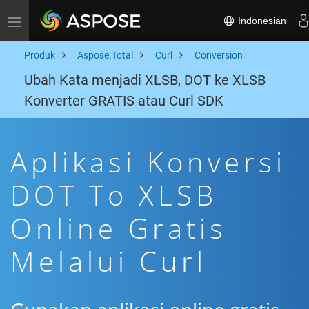
Indonesian
Toggle navigation
Produk
Aspose.Total
Curl
Conversion
Ubah Kata menjadi XLSB, DOT ke XLSB
Konverter GRATIS atau Curl SDK
Aplikasi Konversi
DOT To XLSB
Online Gratis
Melalui Curl