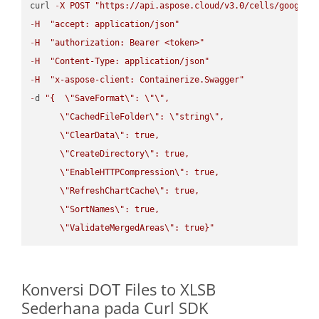
curl 
-
X
POST
"https://api.aspose.cloud/v3.0/cells/google.
-
H
"accept: application/json"
-
H
"authorization: Bearer <token>"
-
H
"Content-Type: application/json"
-
H
"x-aspose-client: Containerize.Swagger"
-
d 
"{  
\"
SaveFormat
\"
: 
\"
\"
,

\"
CachedFileFolder
\"
: 
\"
string
\"
,

\"
ClearData
\"
: true,  

\"
CreateDirectory
\"
: true,  

\"
EnableHTTPCompression
\"
: true,  

\"
RefreshChartCache
\"
: true,  

\"
SortNames
\"
: true,  

\"
ValidateMergedAreas
\"
: true}"
Konversi DOT Files to XLSB
Sederhana pada Curl SDK