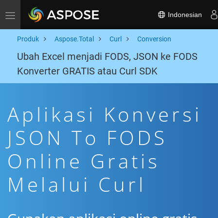
Indonesian
Toggle navigation
Produk
Aspose.Total
Curl
Conversion
Ubah Excel menjadi FODS, JSON ke FODS
Konverter GRATIS atau Curl SDK
Aplikasi Konversi
JSON To FODS
Online Gratis
Melalui Curl