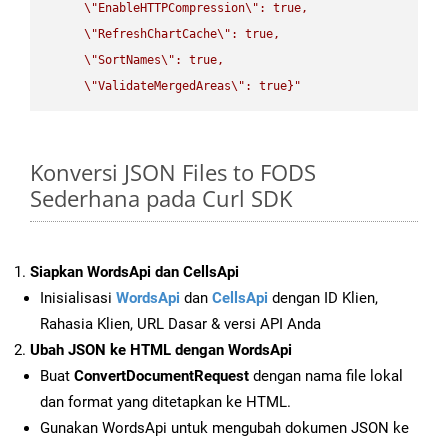
\"
EnableHTTPCompression
\"
: true,  

\"
RefreshChartCache
\"
: true,  

\"
SortNames
\"
: true,  

\"
ValidateMergedAreas
\"
: true}"
Konversi JSON Files to FODS
Sederhana pada Curl SDK
Siapkan WordsApi dan CellsApi
Inisialisasi
WordsApi
dan
CellsApi
dengan ID Klien,
Rahasia Klien, URL Dasar & versi API Anda
Ubah JSON ke HTML dengan WordsApi
Buat
ConvertDocumentRequest
dengan nama file lokal
dan format yang ditetapkan ke HTML.
Gunakan WordsApi untuk mengubah dokumen JSON ke