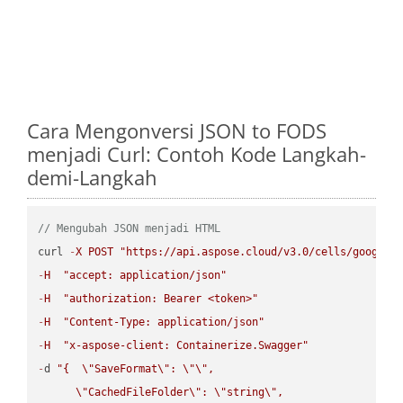
Cara Mengonversi JSON to FODS
menjadi Curl: Contoh Kode Langkah-
demi-Langkah
// Mengubah JSON menjadi HTML
curl 
-
X
POST
"https://api.aspose.cloud/v3.0/cells/google.
-
H
"accept: application/json"
-
H
"authorization: Bearer <token>"
-
H
"Content-Type: application/json"
-
H
"x-aspose-client: Containerize.Swagger"
-
d 
"{  
\"
SaveFormat
\"
: 
\"
\"
,

\"
CachedFileFolder
\"
: 
\"
string
\"
,
