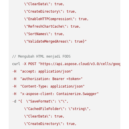
\"
ClearData
\"
: true,  

\"
CreateDirectory
\"
: true,  

\"
EnableHTTPCompression
\"
: true,  

\"
RefreshChartCache
\"
: true,  

\"
SortNames
\"
: true,  

\"
ValidateMergedAreas
\"
: true}"
// Mengubah HTML menjadi FODS
curl 
-
X
POST
"https://api.aspose.cloud/v3.0/cells/google.
-
H
"accept: application/json"
-
H
"authorization: Bearer <token>"
-
H
"Content-Type: application/json"
-
H
"x-aspose-client: Containerize.Swagger"
-
d 
"{  
\"
SaveFormat
\"
: 
\"
\"
,

\"
CachedFileFolder
\"
: 
\"
string
\"
,

\"
ClearData
\"
: true,  

\"
CreateDirectory
\"
: true,  
