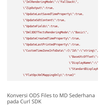
\"
ImlRenderingMode
\"
:
\"
Fallback
\"
,

\"
ZipOutput
\"
:true,

\"
UpdateLastSavedTimeProperty
\"
:true,

\"
UpdateSdtContent
\"
:true,

\"
UpdateFields
\"
:true,

\"
Dml3DEffectsRenderingMode
\"
:
\"
Basic
\"
,

\"
UpdateCreatedTimeProperty
\"
:true,

\"
UpdateLastPrintedProperty
\"
:true,

\"
CustomTimeZoneInfoData
\"
:{
\"
Id
\"
:
\"
string
\"
,

\"
BaseUtcOffset
\"
:
\"
s
\"
DisplayName
\"
:
\"
str
\"
StandardDisplayName
\"
FlatOpcXmlMappingOnly
\"
:true}"
Konversi ODS Files to MD Sederhana
pada Curl SDK