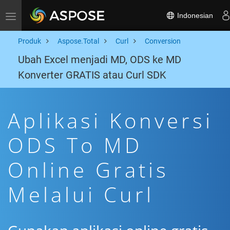
Indonesian
Toggle navigation
Produk
Aspose.Total
Curl
Conversion
Ubah Excel menjadi MD, ODS ke MD
Konverter GRATIS atau Curl SDK
Aplikasi Konversi
ODS To MD
Online Gratis
Melalui Curl