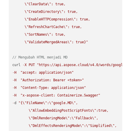
\"
ClearData
\"
: true,  

\"
CreateDirectory
\"
: true,  

\"
EnableHTTPCompression
\"
: true,  

\"
RefreshChartCache
\"
: true,  

\"
SortNames
\"
: true,  

\"
ValidateMergedAreas
\"
: true}"
// Mengubah HTML menjadi MD
curl 
-
X
PUT
"https://api.aspose.cloud/v4.0/words/google.H
-
H
"accept: application/json"
-
H
"Authorization: Bearer <token>"
-
H
"Content-Type: application/json"
-
H
"x-aspose-client: Containerize.Swagger"
-
d 
"{
\"
FileName
\"
:
\"
google.MD
\"
,

\"
AllowEmbeddingPostScriptFonts
\"
:true,

\"
DmlRenderingMode
\"
:
\"
Fallback
\"
,

\"
DmlEffectsRenderingMode
\"
:
\"
Simplified
\"
,
