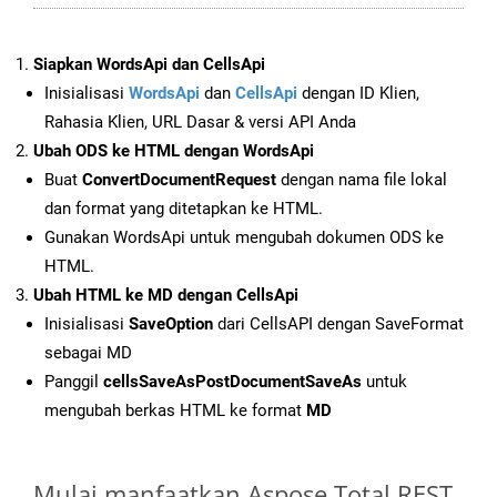
Siapkan WordsApi dan CellsApi
Inisialisasi
WordsApi
dan
CellsApi
dengan ID Klien,
Rahasia Klien, URL Dasar & versi API Anda
Ubah ODS ke HTML dengan WordsApi
Buat
ConvertDocumentRequest
dengan nama file lokal
dan format yang ditetapkan ke HTML.
Gunakan WordsApi untuk mengubah dokumen ODS ke
HTML.
Ubah HTML ke MD dengan CellsApi
Inisialisasi
SaveOption
dari CellsAPI dengan SaveFormat
sebagai MD
Panggil
cellsSaveAsPostDocumentSaveAs
untuk
mengubah berkas HTML ke format
MD
Mulai manfaatkan Aspose.Total REST