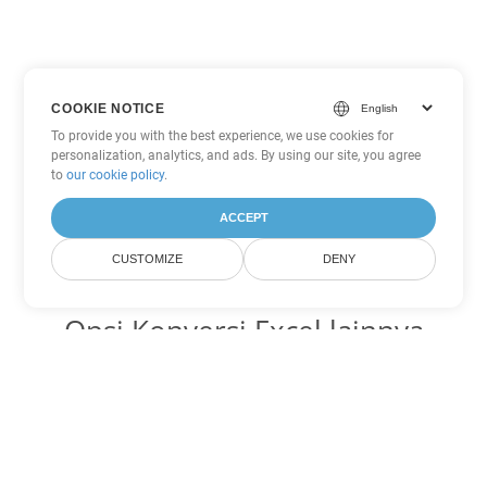
COOKIE NOTICE
To provide you with the best experience, we use cookies for
personalization, analytics, and ads. By using our site, you agree
to
our cookie policy
.
ACCEPT
CUSTOMIZE
DENY
Opsi Konversi Excel lainnya
Ubah ODS menjadi DOC
DOC:
Microsoft Word Binary Format
Ubah ODS menjadi DOT