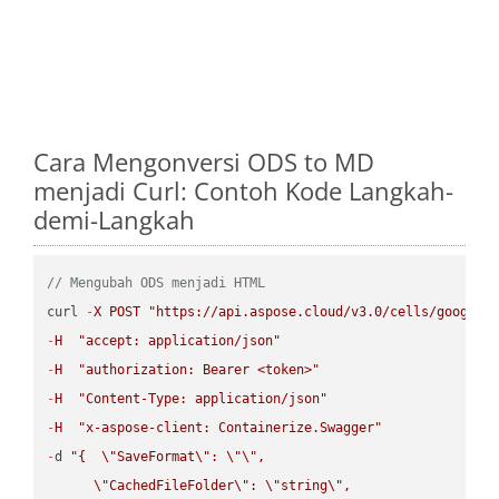
Cara Mengonversi ODS to MD
menjadi Curl: Contoh Kode Langkah-
demi-Langkah
// Mengubah ODS menjadi HTML
curl 
-
X
POST
"https://api.aspose.cloud/v3.0/cells/google.
-
H
"accept: application/json"
-
H
"authorization: Bearer <token>"
-
H
"Content-Type: application/json"
-
H
"x-aspose-client: Containerize.Swagger"
-
d 
"{  
\"
SaveFormat
\"
: 
\"
\"
,

\"
CachedFileFolder
\"
: 
\"
string
\"
,
