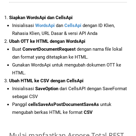
Siapkan WordsApi dan CellsApi
Inisialisasi
WordsApi
dan
CellsApi
dengan ID Klien,
Rahasia Klien, URL Dasar & versi API Anda
Ubah OTT ke HTML dengan WordsApi
Buat
ConvertDocumentRequest
dengan nama file lokal
dan format yang ditetapkan ke HTML.
Gunakan WordsApi untuk mengubah dokumen OTT ke
HTML.
Ubah HTML ke CSV dengan CellsApi
Inisialisasi
SaveOption
dari CellsAPI dengan SaveFormat
sebagai CSV
Panggil
cellsSaveAsPostDocumentSaveAs
untuk
mengubah berkas HTML ke format
CSV
Mulai manfaatkan Aspose.Total REST