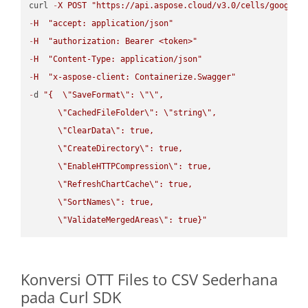
curl 
-
X
POST
"https://api.aspose.cloud/v3.0/cells/google.
-
H
"accept: application/json"
-
H
"authorization: Bearer <token>"
-
H
"Content-Type: application/json"
-
H
"x-aspose-client: Containerize.Swagger"
-
d 
"{  
\"
SaveFormat
\"
: 
\"
\"
,

\"
CachedFileFolder
\"
: 
\"
string
\"
,

\"
ClearData
\"
: true,  

\"
CreateDirectory
\"
: true,  

\"
EnableHTTPCompression
\"
: true,  

\"
RefreshChartCache
\"
: true,  

\"
SortNames
\"
: true,  

\"
ValidateMergedAreas
\"
: true}"
Konversi OTT Files to CSV Sederhana
pada Curl SDK