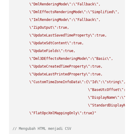
\"
DmlRenderingMode
\"
:
\"
Fallback
\"
,

\"
DmlEffectsRenderingMode
\"
:
\"
Simplified
\"
,

\"
ImlRenderingMode
\"
:
\"
Fallback
\"
,

\"
ZipOutput
\"
:true,

\"
UpdateLastSavedTimeProperty
\"
:true,

\"
UpdateSdtContent
\"
:true,

\"
UpdateFields
\"
:true,

\"
Dml3DEffectsRenderingMode
\"
:
\"
Basic
\"
,

\"
UpdateCreatedTimeProperty
\"
:true,

\"
UpdateLastPrintedProperty
\"
:true,

\"
CustomTimeZoneInfoData
\"
:{
\"
Id
\"
:
\"
string
\"
,

\"
BaseUtcOffset
\"
:
\"
s
\"
DisplayName
\"
:
\"
str
\"
StandardDisplayName
\"
FlatOpcXmlMappingOnly
\"
:true}"
// Mengubah HTML menjadi CSV