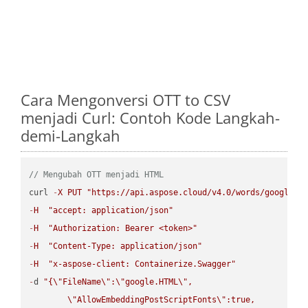
Cara Mengonversi OTT to CSV
menjadi Curl: Contoh Kode Langkah-
demi-Langkah
// Mengubah OTT menjadi HTML
curl 
-
X
PUT
"https://api.aspose.cloud/v4.0/words/google.O
-
H
"accept: application/json"
-
H
"Authorization: Bearer <token>"
-
H
"Content-Type: application/json"
-
H
"x-aspose-client: Containerize.Swagger"
-
d 
"{
\"
FileName
\"
:
\"
google.HTML
\"
,

\"
AllowEmbeddingPostScriptFonts
\"
:true,
