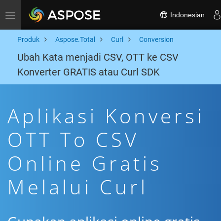
Indonesian
Toggle navigation
Produk
Aspose.Total
Curl
Conversion
Ubah Kata menjadi CSV, OTT ke CSV
Konverter GRATIS atau Curl SDK
Aplikasi Konversi
OTT To CSV
Online Gratis
Melalui Curl