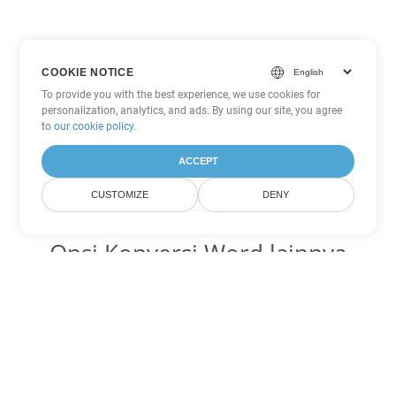
COOKIE NOTICE
To provide you with the best experience, we use cookies for
personalization, analytics, and ads. By using our site, you agree
to
our cookie policy
.
ACCEPT
CUSTOMIZE
DENY
Opsi Konversi Word lainnya
Ubah OTT menjadi DOC
DOC:
Microsoft Word Binary Format
Ubah OTT menjadi DOT