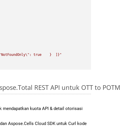
"
NotFoundOnly
\"
: true    }  ]}"
spose.Total REST API untuk OTT to POTM
 mendapatkan kuota API & detail otorisasi
an Aspose.Cells Cloud SDK untuk Curl kode