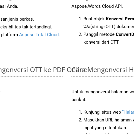
asi Anda.
Aspose.Words Cloud API.
Buat objek
Konversi Per
an jenis berkas,
%!a(string=OTT) dokume
sibilitas tak tertandingi.
Panggil metode
Convert
i platform
Aspose.Total Cloud
.
konversi dari OTT
gonversi OTT ke PDF Online
Cara Mengonversi 
:
Untuk mengonversi halaman we
berikut:
Kunjungi situs web
“Hala
Masukkan URL halaman we
input yang ditentukan.