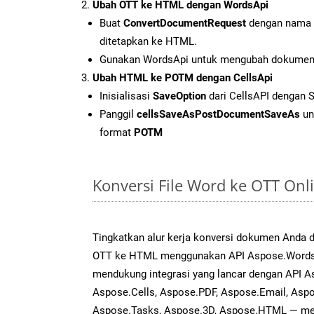
Ubah OTT ke HTML dengan WordsApi
Buat
ConvertDocumentRequest
dengan nama f
ditetapkan ke HTML.
Gunakan WordsApi untuk mengubah dokumen
Ubah HTML ke POTM dengan CellsApi
Inisialisasi
SaveOption
dari CellsAPI dengan
Panggil
cellsSaveAsPostDocumentSaveAs
un
format
POTM
Konversi File Word ke OTT On
Tingkatkan alur kerja konversi dokumen Anda
OTT ke HTML menggunakan API Aspose.Words ya
mendukung integrasi yang lancar dengan API As
Aspose.Cells, Aspose.PDF, Aspose.Email, Aspo
Aspose.Tasks, Aspose.3D, Aspose.HTML — me