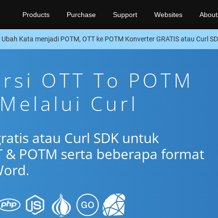
Products
Purchase
Support
Websites
About
Ubah Kata menjadi POTM, OTT ke POTM Konverter GRATIS atau Curl S
ersi OTT To POTM
 Melalui Curl
ratis atau Curl SDK untuk
T & POTM serta beberapa format
ord.