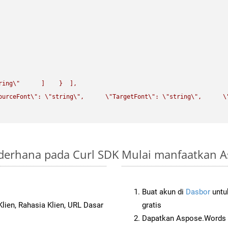
ring
\"
      ]    }  ],

ourceFont
\"
: 
\"
string
\"
,      
\"
TargetFont
\"
: 
\"
string
\"
,      
\
ederhana pada Curl SDK
Mulai manfaatkan A
Buat akun di
Dasbor
untuk
lien, Rahasia Klien, URL Dasar
gratis
Dapatkan Aspose.Words d