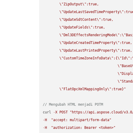
\"
ZipOutput
\"
:true,

\"
UpdateLastSavedTimeProperty
\"
:true
\"
UpdateSdtContent
\"
:true,

\"
UpdateFields
\"
:true,

\"
Dml3DEffectsRenderingMode
\"
:
\"
Bas
\"
UpdateCreatedTimeProperty
\"
:true,

\"
UpdateLastPrintedProperty
\"
:true,

\"
CustomTimeZoneInfoData
\"
:{
\"
Id
\"
:
\"
BaseU
\"
Displ
\"
Stand
\"
FlatOpcXmlMappingOnly
\"
:true}"
// Mengubah HTML menjadi POTM
curl 
-
X
POST
"https://api.aspose.cloud/v3.0
-
H
"accept: multipart/form-data"
-
H
"authorization: Bearer <token>"