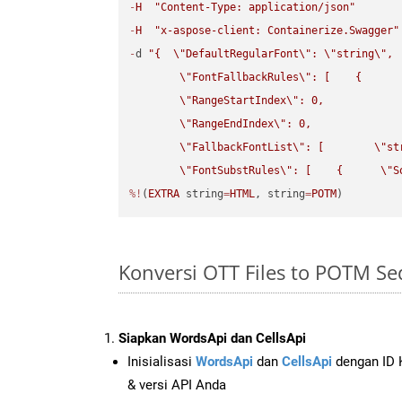
-
H
"Content-Type: application/json"
-
H
"x-aspose-client: Containerize.Swagger"
-
d 
"{  
\"
DefaultRegularFont
\"
: 
\"
string
\"
,

\"
FontFallbackRules
\"
: [    {

\"
RangeStartIndex
\"
: 0,

\"
RangeEndIndex
\"
: 0,

\"
FallbackFontList
\"
: [        
\"
st
\"
FontSubstRules
\"
: [    {      
\"
S
%!
(
EXTRA
 string
=
HTML
, string
=
POTM
)
Konversi OTT Files to POTM S
Siapkan WordsApi dan CellsApi
Inisialisasi
WordsApi
dan
CellsApi
dengan ID K
& versi API Anda