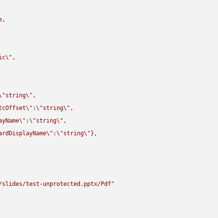
,

ic
\"
,

\"
string
\"
,

tcOffset
\"
:
\"
string
\"
,

ayName
\"
:
\"
string
\"
,

ardDisplayName
\"
:
\"
string
\"
},

/slides/test-unprotected.pptx/Pdf"