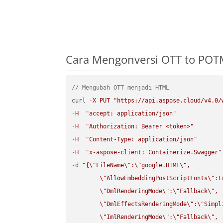
Cara Mengonversi OTT to POT
// Mengubah OTT menjadi HTML
curl 
-
X
PUT
"https://api.aspose.cloud/v4.0/
-
H
"accept: application/json"
-
H
"Authorization: Bearer <token>"
-
H
"Content-Type: application/json"
-
H
"x-aspose-client: Containerize.Swagger"
-
d 
"{
\"
FileName
\"
:
\"
google.HTML
\"
,

\"
AllowEmbeddingPostScriptFonts
\"
:t
\"
DmlRenderingMode
\"
:
\"
Fallback
\"
,

\"
DmlEffectsRenderingMode
\"
:
\"
Simpl
\"
ImlRenderingMode
\"
:
\"
Fallback
\"
,
