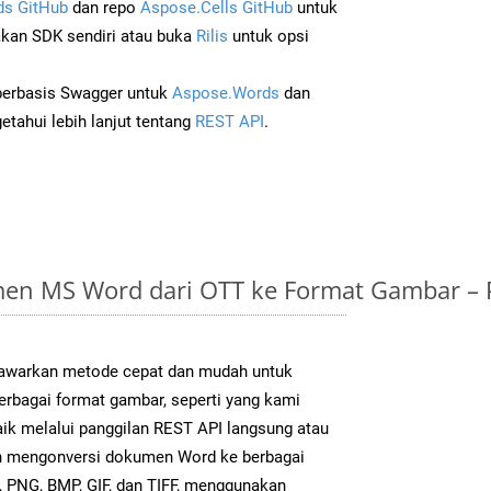
s GitHub
dan repo
Aspose.Cells GitHub
untuk
an SDK sendiri atau buka
Rilis
untuk opsi
 berbasis Swagger untuk
Aspose.Words
dan
tahui lebih lanjut tentang
REST API
.
en MS Word dari OTT ke Format Gambar –
warkan metode cepat dan mudah untuk
erbagai format gambar, seperti yang kami
aik melalui panggilan REST API langsung atau
h mengonversi dokumen Word ke berbagai
 PNG, BMP, GIF, dan TIFF, menggunakan