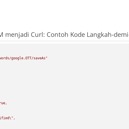
M menjadi Curl: Contoh Kode Langkah-dem
words/google.OTT/saveAs"
rue,

ified
\"
,
