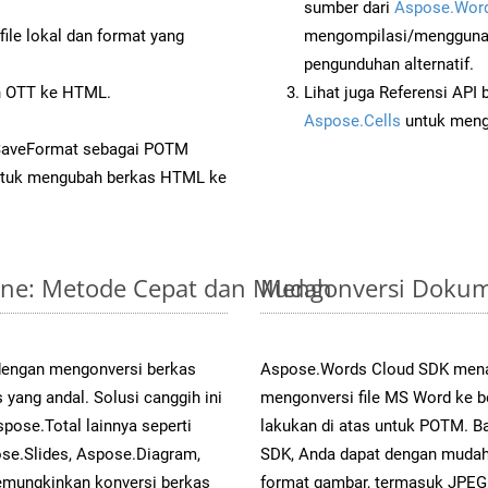
sumber dari
Aspose.Word
ile lokal dan format yang
mengompilasi/menggunak
pengunduhan alternatif.
 OTT ke HTML.
Lihat juga Referensi API
Aspose.Cells
untuk menge
 SaveFormat sebagai POTM
tuk mengubah berkas HTML ke
line: Metode Cepat dan Mudah
Mengonversi Dokum
 dengan mengonversi berkas
Aspose.Words Cloud SDK mena
ng andal. Solusi canggih ini
mengonversi file MS Word ke b
pose.Total lainnya seperti
lakukan di atas untuk POTM. B
se.Slides, Aspose.Diagram,
SDK, Anda dapat dengan muda
mungkinkan konversi berkas
format gambar, termasuk JPEG,