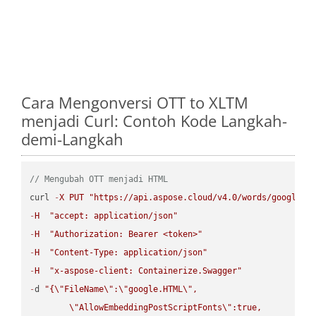
Cara Mengonversi OTT to XLTM
menjadi Curl: Contoh Kode Langkah-
demi-Langkah
// Mengubah OTT menjadi HTML
curl 
-
X
PUT
"https://api.aspose.cloud/v4.0/words/google.O
-
H
"accept: application/json"
-
H
"Authorization: Bearer <token>"
-
H
"Content-Type: application/json"
-
H
"x-aspose-client: Containerize.Swagger"
-
d 
"{
\"
FileName
\"
:
\"
google.HTML
\"
,

\"
AllowEmbeddingPostScriptFonts
\"
:true,
