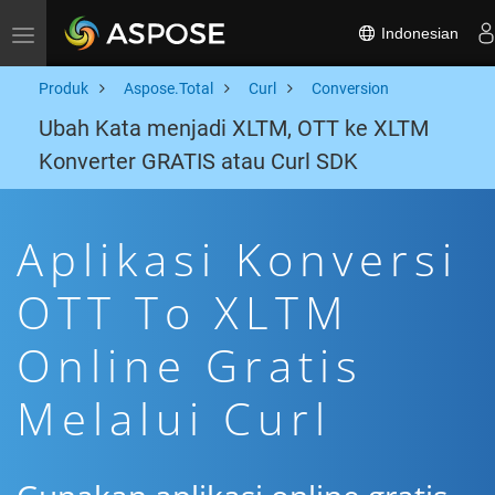
Indonesian
Toggle navigation
Produk
Aspose.Total
Curl
Conversion
Ubah Kata menjadi XLTM, OTT ke XLTM
Konverter GRATIS atau Curl SDK
Aplikasi Konversi
OTT To XLTM
Online Gratis
Melalui Curl