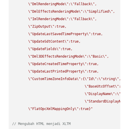
\"
DmlRenderingMode
\"
:
\"
Fallback
\"
,

\"
DmlEffectsRenderingMode
\"
:
\"
Simplified
\"
,

\"
ImlRenderingMode
\"
:
\"
Fallback
\"
,

\"
ZipOutput
\"
:true,

\"
UpdateLastSavedTimeProperty
\"
:true,

\"
UpdateSdtContent
\"
:true,

\"
UpdateFields
\"
:true,

\"
Dml3DEffectsRenderingMode
\"
:
\"
Basic
\"
,

\"
UpdateCreatedTimeProperty
\"
:true,

\"
UpdateLastPrintedProperty
\"
:true,

\"
CustomTimeZoneInfoData
\"
:{
\"
Id
\"
:
\"
string
\"
,

\"
BaseUtcOffset
\"
:
\"
s
\"
DisplayName
\"
:
\"
str
\"
StandardDisplayName
\"
FlatOpcXmlMappingOnly
\"
:true}"
// Mengubah HTML menjadi XLTM