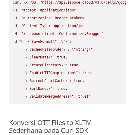
curl 
-
X
POST
"https://api.aspose.cloud/v3.0/cells/google.
-
H
"accept: application/json"
-
H
"authorization: Bearer <token>"
-
H
"Content-Type: application/json"
-
H
"x-aspose-client: Containerize.Swagger"
-
d 
"{  
\"
SaveFormat
\"
: 
\"
\"
,

\"
CachedFileFolder
\"
: 
\"
string
\"
,

\"
ClearData
\"
: true,  

\"
CreateDirectory
\"
: true,  

\"
EnableHTTPCompression
\"
: true,  

\"
RefreshChartCache
\"
: true,  

\"
SortNames
\"
: true,  

\"
ValidateMergedAreas
\"
: true}"
Konversi OTT Files to XLTM
Sederhana pada Curl SDK