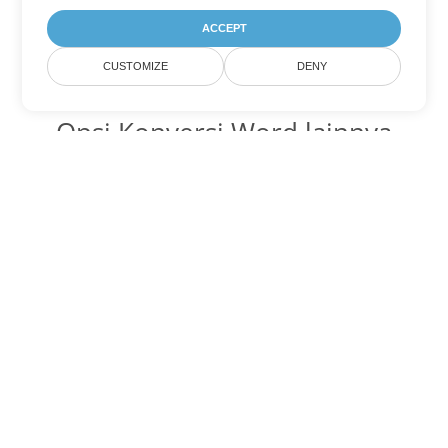
ACCEPT
CUSTOMIZE
DENY
Opsi Konversi Word lainnya
Ubah OTT menjadi DOC
DOC:
Microsoft Word Binary Format
Ubah OTT menjadi DOT
DOT:
Microsoft Word Template Files
Ubah OTT menjadi DOCX
DOCX:
Office 2007+ Word Document
Ubah OTT menjadi DOCM