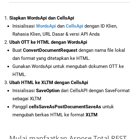
Siapkan WordsApi dan CellsApi
Inisialisasi
WordsApi
dan
CellsApi
dengan ID Klien,
Rahasia Klien, URL Dasar & versi API Anda
Ubah OTT ke HTML dengan WordsApi
Buat
ConvertDocumentRequest
dengan nama file lokal
dan format yang ditetapkan ke HTML.
Gunakan WordsApi untuk mengubah dokumen OTT ke
HTML.
Ubah HTML ke XLTM dengan CellsApi
Inisialisasi
SaveOption
dari CellsAPI dengan SaveFormat
sebagai XLTM
Panggil
cellsSaveAsPostDocumentSaveAs
untuk
mengubah berkas HTML ke format
XLTM
Mulai manfaatkan Aspose.Total REST