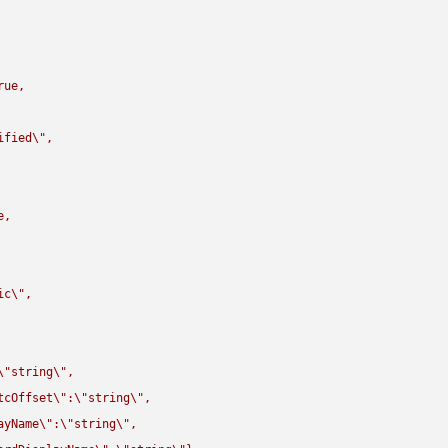
rue,

ified
\"
,

,

ic
\"
,

\"
string
\"
,

tcOffset
\"
:
\"
string
\"
,

ayName
\"
:
\"
string
\"
,
