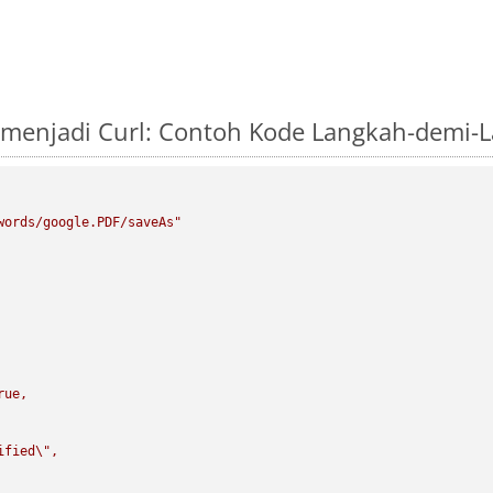
 menjadi Curl: Contoh Kode Langkah-demi-
words/google.PDF/saveAs"
rue,

ified
\"
,
