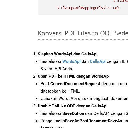
\"
Stand
\"
FlatOpcXmlMappingOnly
\"
:true}"
Konversi PDF Files to ODT Sed
Siapkan WordsApi dan CellsApi
Inisialisasi
WordsApi
dan
CellsApi
dengan ID K
& versi API Anda
Ubah PDF ke HTML dengan WordsApi
Buat
ConvertDocumentRequest
dengan nama f
ditetapkan ke HTML.
Gunakan WordsApi untuk mengubah dokumen
Ubah HTML ke ODT dengan CellsApi
Inisialisasi
SaveOption
dari CellsAPI dengan 
Panggil
cellsSaveAsPostDocumentSaveAs
un