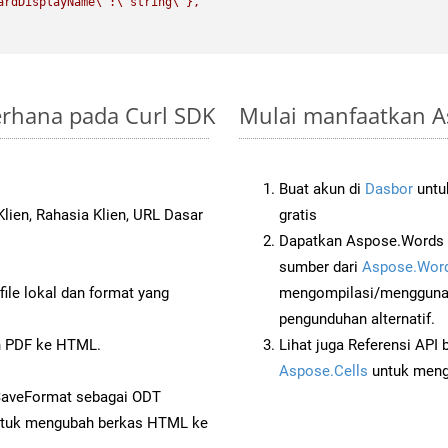
ardDisplayName
\"
:
\"
string
\"
},

erhana pada Curl SDK
Mulai manfaatkan A
Buat akun di
Dasbor
untuk
lien, Rahasia Klien, URL Dasar
gratis
Dapatkan Aspose.Words d
sumber dari
Aspose.Word
ile lokal dan format yang
mengompilasi/menggunak
pengunduhan alternatif.
 PDF ke HTML.
Lihat juga Referensi API
Aspose.Cells
untuk menge
SaveFormat sebagai ODT
tuk mengubah berkas HTML ke