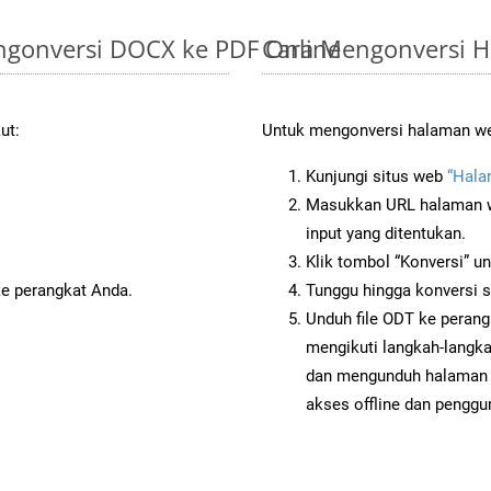
gonversi DOCX ke PDF Online
Cara Mengonversi 
ut:
Untuk mengonversi halaman web
Kunjungi situs web
“Hala
Masukkan URL halaman we
input yang ditentukan.
Klik tombol “Konversi” u
ke perangkat Anda.
Tunggu hingga konversi s
Unduh file ODT ke perang
mengikuti langkah-langk
dan mengunduh halaman 
akses offline dan penggun