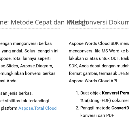
line: Metode Cepat dan Mudah
Mengonversi Dokum
 dengan mengonversi berkas
Aspose.Words Cloud SDK mena
ng andal. Solusi canggih ini
mengonversi file MS Word ke b
pose.Total lainnya seperti
lakukan di atas untuk ODT. Bai
se.Slides, Aspose.Diagram,
SDK, Anda dapat dengan muda
mungkinkan konversi berkas
format gambar, termasuk JPEG,
asi Anda.
Aspose.Words Cloud API.
Buat objek
Konversi Per
an jenis berkas,
%!a(string=PDF) dokume
sibilitas tak tertandingi.
Panggil metode
Convert
i platform
Aspose.Total Cloud
.
konversi dari PDF