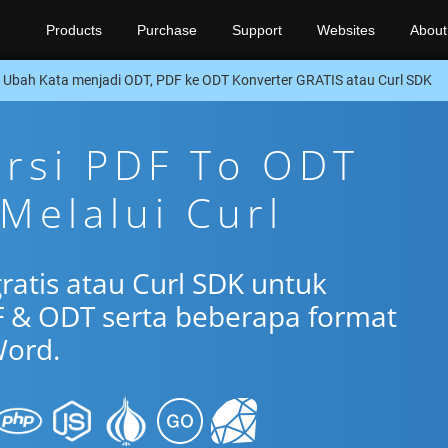
Products
Purchase
Support
Websites
About
Ubah Kata menjadi ODT, PDF ke ODT Konverter GRATIS atau Curl SDK
ersi PDF To ODT
 Melalui Curl
ratis atau Curl SDK untuk
 & ODT serta beberapa format
ord.