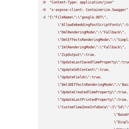
-
H
"Content-Type: application/json"
-
H
"x-aspose-client: Containerize.Swagger"
-
d 
"{
\"
FileName
\"
:
\"
google.ODT
\"
,

\"
AllowEmbeddingPostScriptFonts
\"
:t
\"
DmlRenderingMode
\"
:
\"
Fallback
\"
,

\"
DmlEffectsRenderingMode
\"
:
\"
Simpl
\"
ImlRenderingMode
\"
:
\"
Fallback
\"
,

\"
ZipOutput
\"
:true,

\"
UpdateLastSavedTimeProperty
\"
:true
\"
UpdateSdtContent
\"
:true,

\"
UpdateFields
\"
:true,

\"
Dml3DEffectsRenderingMode
\"
:
\"
Bas
\"
UpdateCreatedTimeProperty
\"
:true,

\"
UpdateLastPrintedProperty
\"
:true,

\"
CustomTimeZoneInfoData
\"
:{
\"
Id
\"
:
\"
BaseU
\"
Displ