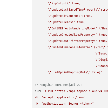
\"
ZipOutput
\"
:true,

\"
UpdateLastSavedTimeProperty
\"
:true
\"
UpdateSdtContent
\"
:true,

\"
UpdateFields
\"
:true,

\"
Dml3DEffectsRenderingMode
\"
:
\"
Bas
\"
UpdateCreatedTimeProperty
\"
:true,

\"
UpdateLastPrintedProperty
\"
:true,

\"
CustomTimeZoneInfoData
\"
:{
\"
Id
\"
:
\"
BaseU
\"
Displ
\"
Stand
\"
FlatOpcXmlMappingOnly
\"
:true}"
// Mengubah HTML menjadi ODT
curl 
-
X
PUT
"https://api.aspose.cloud/v4.0/
-
H
"accept: application/json"
-
H
"Authorization: Bearer <token>"