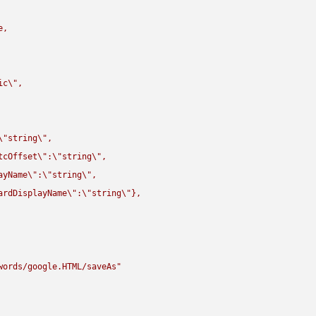
,

ic
\"
,

\"
string
\"
,

tcOffset
\"
:
\"
string
\"
,

ayName
\"
:
\"
string
\"
,

ardDisplayName
\"
:
\"
string
\"
},

words/google.HTML/saveAs"