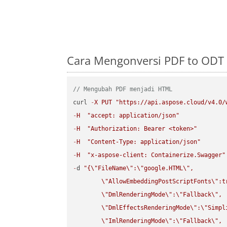
Cara Mengonversi PDF to ODT
// Mengubah PDF menjadi HTML
curl 
-
X
PUT
"https://api.aspose.cloud/v4.0/
-
H
"accept: application/json"
-
H
"Authorization: Bearer <token>"
-
H
"Content-Type: application/json"
-
H
"x-aspose-client: Containerize.Swagger"
-
d 
"{
\"
FileName
\"
:
\"
google.HTML
\"
,

\"
AllowEmbeddingPostScriptFonts
\"
:t
\"
DmlRenderingMode
\"
:
\"
Fallback
\"
,

\"
DmlEffectsRenderingMode
\"
:
\"
Simpl
\"
ImlRenderingMode
\"
:
\"
Fallback
\"
,
