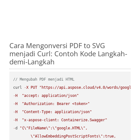
Cara Mengonversi PDF to SVG
menjadi Curl: Contoh Kode Langkah-
demi-Langkah
// Mengubah PDF menjadi HTML
curl 
-
X
PUT
"https://api.aspose.cloud/v4.0/words/google.P
-
H
"accept: application/json"
-
H
"Authorization: Bearer <token>"
-
H
"Content-Type: application/json"
-
H
"x-aspose-client: Containerize.Swagger"
-
d 
"{
\"
FileName
\"
:
\"
google.HTML
\"
,

\"
AllowEmbeddingPostScriptFonts
\"
:true,
