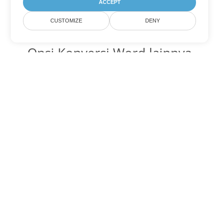
ACCEPT
CUSTOMIZE
DENY
Opsi Konversi Word lainnya
Ubah PDF menjadi DOC
DOC:
Microsoft Word Binary Format
Ubah PDF menjadi DOT
DOT:
Microsoft Word Template Files
Ubah PDF menjadi DOCX
DOCX:
Office 2007+ Word Document
Ubah PDF menjadi DOCM
DOCM:
Microsoft Word 2007 Marco File