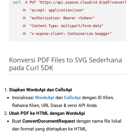
curl 
-
X
PUT
"https://api.aspose.cloud/v3.0/pdf/convert/HT
-
H
"accept: application/json"
-
H
"authorization: Bearer <token>"
-
H
"Content-Type: multipart/form-data"
-
H
"x-aspose-client: Containerize.Swagger"
Konversi PDF Files to SVG Sederhana
pada Curl SDK
Siapkan WordsApi dan CellsApi
Inisialisasi
WordsApi
dan
CellsApi
dengan ID Klien,
Rahasia Klien, URL Dasar & versi API Anda
Ubah PDF ke HTML dengan WordsApi
Buat
ConvertDocumentRequest
dengan nama file lokal
dan format yang ditetapkan ke HTML.