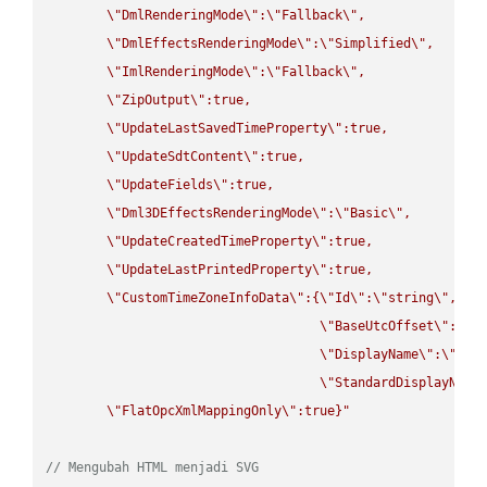
\"
DmlRenderingMode
\"
:
\"
Fallback
\"
,

\"
DmlEffectsRenderingMode
\"
:
\"
Simplified
\"
,

\"
ImlRenderingMode
\"
:
\"
Fallback
\"
,

\"
ZipOutput
\"
:true,

\"
UpdateLastSavedTimeProperty
\"
:true,

\"
UpdateSdtContent
\"
:true,

\"
UpdateFields
\"
:true,

\"
Dml3DEffectsRenderingMode
\"
:
\"
Basic
\"
,

\"
UpdateCreatedTimeProperty
\"
:true,

\"
UpdateLastPrintedProperty
\"
:true,

\"
CustomTimeZoneInfoData
\"
:{
\"
Id
\"
:
\"
string
\"
,

\"
BaseUtcOffset
\"
:
\"
s
\"
DisplayName
\"
:
\"
str
\"
StandardDisplayName
\"
FlatOpcXmlMappingOnly
\"
:true}"
// Mengubah HTML menjadi SVG