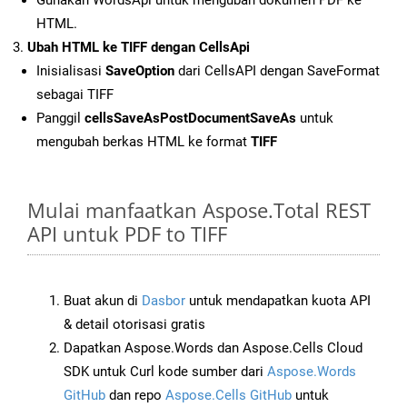
Gunakan WordsApi untuk mengubah dokumen PDF ke
HTML.
Ubah HTML ke TIFF dengan CellsApi
Inisialisasi
SaveOption
dari CellsAPI dengan SaveFormat
sebagai TIFF
Panggil
cellsSaveAsPostDocumentSaveAs
untuk
mengubah berkas HTML ke format
TIFF
Mulai manfaatkan Aspose.Total REST
API untuk PDF to TIFF
Buat akun di
Dasbor
untuk mendapatkan kuota API
& detail otorisasi gratis
Dapatkan Aspose.Words dan Aspose.Cells Cloud
SDK untuk Curl kode sumber dari
Aspose.Words
GitHub
dan repo
Aspose.Cells GitHub
untuk