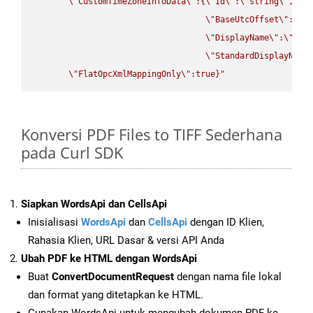
\"
CustomTimeZoneInfoData
\"
:{
\"
Id
\"
:
\"
string
\"
,

\"
BaseUtcOffset
\"
:
\"
s
\"
DisplayName
\"
:
\"
str
\"
StandardDisplayName
\"
FlatOpcXmlMappingOnly
\"
:true}"
Konversi PDF Files to TIFF Sederhana
pada Curl SDK
Siapkan WordsApi dan CellsApi
Inisialisasi
WordsApi
dan
CellsApi
dengan ID Klien,
Rahasia Klien, URL Dasar & versi API Anda
Ubah PDF ke HTML dengan WordsApi
Buat
ConvertDocumentRequest
dengan nama file lokal
dan format yang ditetapkan ke HTML.