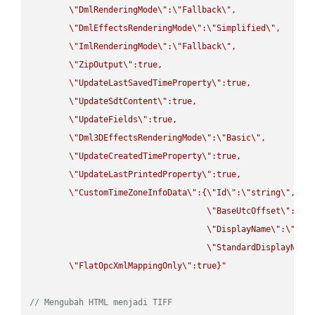
\"
DmlRenderingMode
\"
:
\"
Fallback
\"
,

\"
DmlEffectsRenderingMode
\"
:
\"
Simplified
\"
,

\"
ImlRenderingMode
\"
:
\"
Fallback
\"
,

\"
ZipOutput
\"
:true,

\"
UpdateLastSavedTimeProperty
\"
:true,

\"
UpdateSdtContent
\"
:true,

\"
UpdateFields
\"
:true,

\"
Dml3DEffectsRenderingMode
\"
:
\"
Basic
\"
,

\"
UpdateCreatedTimeProperty
\"
:true,

\"
UpdateLastPrintedProperty
\"
:true,

\"
CustomTimeZoneInfoData
\"
:{
\"
Id
\"
:
\"
string
\"
,

\"
BaseUtcOffset
\"
:
\"
s
\"
DisplayName
\"
:
\"
str
\"
StandardDisplayName
\"
FlatOpcXmlMappingOnly
\"
:true}"
// Mengubah HTML menjadi TIFF