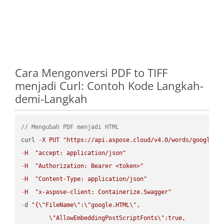
Cara Mengonversi PDF to TIFF
menjadi Curl: Contoh Kode Langkah-
demi-Langkah
// Mengubah PDF menjadi HTML
curl 
-
X
PUT
"https://api.aspose.cloud/v4.0/words/google.P
-
H
"accept: application/json"
-
H
"Authorization: Bearer <token>"
-
H
"Content-Type: application/json"
-
H
"x-aspose-client: Containerize.Swagger"
-
d 
"{
\"
FileName
\"
:
\"
google.HTML
\"
,

\"
AllowEmbeddingPostScriptFonts
\"
:true,
