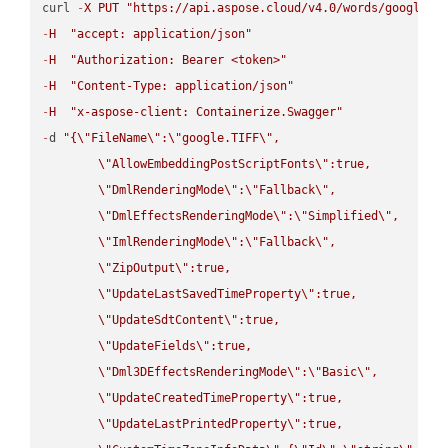
curl 
-
X
PUT
"https://api.aspose.cloud/v4.0/words/google.H
-
H
"accept: application/json"
-
H
"Authorization: Bearer <token>"
-
H
"Content-Type: application/json"
-
H
"x-aspose-client: Containerize.Swagger"
-
d 
"{
\"
FileName
\"
:
\"
google.TIFF
\"
,

\"
AllowEmbeddingPostScriptFonts
\"
:true,

\"
DmlRenderingMode
\"
:
\"
Fallback
\"
,

\"
DmlEffectsRenderingMode
\"
:
\"
Simplified
\"
,

\"
ImlRenderingMode
\"
:
\"
Fallback
\"
,

\"
ZipOutput
\"
:true,

\"
UpdateLastSavedTimeProperty
\"
:true,

\"
UpdateSdtContent
\"
:true,

\"
UpdateFields
\"
:true,

\"
Dml3DEffectsRenderingMode
\"
:
\"
Basic
\"
,

\"
UpdateCreatedTimeProperty
\"
:true,

\"
UpdateLastPrintedProperty
\"
:true,
