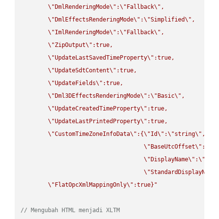
\"
DmlRenderingMode
\"
:
\"
Fallback
\"
,

\"
DmlEffectsRenderingMode
\"
:
\"
Simplified
\"
,

\"
ImlRenderingMode
\"
:
\"
Fallback
\"
,

\"
ZipOutput
\"
:true,

\"
UpdateLastSavedTimeProperty
\"
:true,

\"
UpdateSdtContent
\"
:true,

\"
UpdateFields
\"
:true,

\"
Dml3DEffectsRenderingMode
\"
:
\"
Basic
\"
,

\"
UpdateCreatedTimeProperty
\"
:true,

\"
UpdateLastPrintedProperty
\"
:true,

\"
CustomTimeZoneInfoData
\"
:{
\"
Id
\"
:
\"
string
\"
,

\"
BaseUtcOffset
\"
:
\"
s
\"
DisplayName
\"
:
\"
str
\"
StandardDisplayName
\"
FlatOpcXmlMappingOnly
\"
:true}"
// Mengubah HTML menjadi XLTM