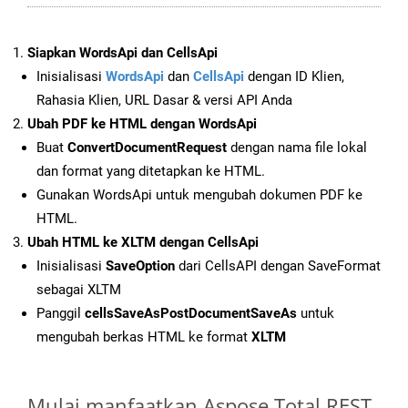
Siapkan WordsApi dan CellsApi
Inisialisasi
WordsApi
dan
CellsApi
dengan ID Klien,
Rahasia Klien, URL Dasar & versi API Anda
Ubah PDF ke HTML dengan WordsApi
Buat
ConvertDocumentRequest
dengan nama file lokal
dan format yang ditetapkan ke HTML.
Gunakan WordsApi untuk mengubah dokumen PDF ke
HTML.
Ubah HTML ke XLTM dengan CellsApi
Inisialisasi
SaveOption
dari CellsAPI dengan SaveFormat
sebagai XLTM
Panggil
cellsSaveAsPostDocumentSaveAs
untuk
mengubah berkas HTML ke format
XLTM
Mulai manfaatkan Aspose.Total REST