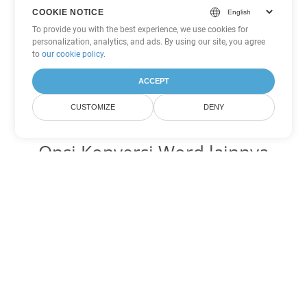
COOKIE NOTICE
To provide you with the best experience, we use cookies for
personalization, analytics, and ads. By using our site, you agree
to
our cookie policy
.
ACCEPT
CUSTOMIZE
DENY
Opsi Konversi Word lainnya
Ubah PDF menjadi DOC
DOC:
Microsoft Word Binary Format
Ubah PDF menjadi DOT
DOT:
Microsoft Word Template Files
Ubah PDF menjadi DOCX