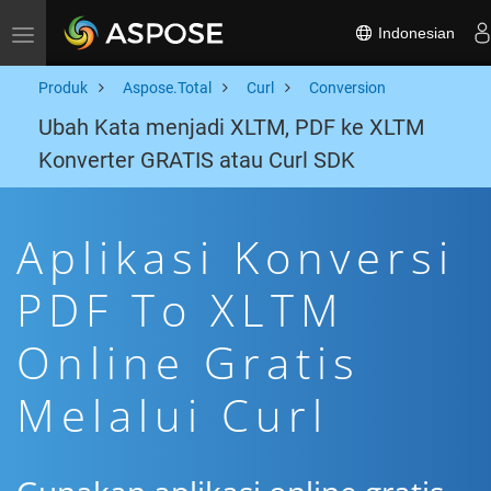
Indonesian
Toggle navigation
Produk
Aspose.Total
Curl
Conversion
Ubah Kata menjadi XLTM, PDF ke XLTM
Konverter GRATIS atau Curl SDK
Aplikasi Konversi
PDF To XLTM
Online Gratis
Melalui Curl