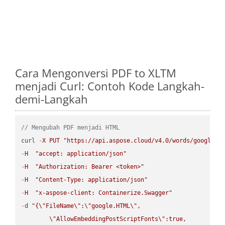
Cara Mengonversi PDF to XLTM
menjadi Curl: Contoh Kode Langkah-
demi-Langkah
// Mengubah PDF menjadi HTML
curl 
-
X
PUT
"https://api.aspose.cloud/v4.0/words/google.P
-
H
"accept: application/json"
-
H
"Authorization: Bearer <token>"
-
H
"Content-Type: application/json"
-
H
"x-aspose-client: Containerize.Swagger"
-
d 
"{
\"
FileName
\"
:
\"
google.HTML
\"
,

\"
AllowEmbeddingPostScriptFonts
\"
:true,
