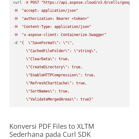
curl 
-
X
POST
"https://api.aspose.cloud/v3.0/cells/google.
-
H
"accept: application/json"
-
H
"authorization: Bearer <token>"
-
H
"Content-Type: application/json"
-
H
"x-aspose-client: Containerize.Swagger"
-
d 
"{  
\"
SaveFormat
\"
: 
\"
\"
,

\"
CachedFileFolder
\"
: 
\"
string
\"
,

\"
ClearData
\"
: true,  

\"
CreateDirectory
\"
: true,  

\"
EnableHTTPCompression
\"
: true,  

\"
RefreshChartCache
\"
: true,  

\"
SortNames
\"
: true,  

\"
ValidateMergedAreas
\"
: true}"
Konversi PDF Files to XLTM
Sederhana pada Curl SDK