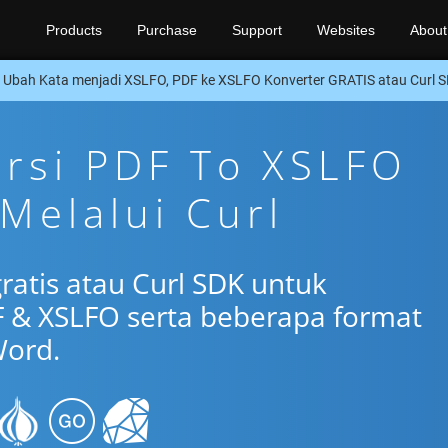
Products
Purchase
Support
Websites
About
Ubah Kata menjadi XSLFO, PDF ke XSLFO Konverter GRATIS atau Curl 
ersi PDF To XSLFO
 Melalui Curl
ratis atau Curl SDK untuk
 & XSLFO serta beberapa format
ord.