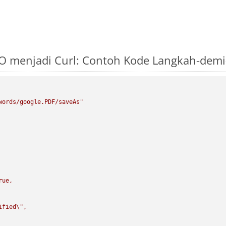
O menjadi Curl: Contoh Kode Langkah-dem
words/google.PDF/saveAs"
rue,

ified
\"
,
