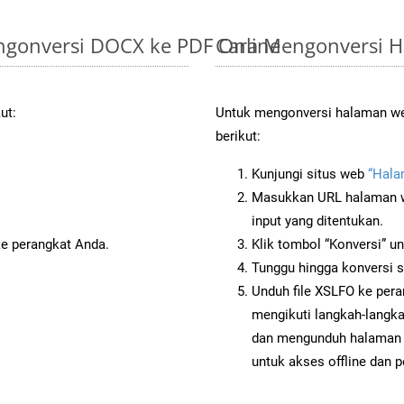
gonversi DOCX ke PDF Online
Cara Mengonversi H
ut:
Untuk mengonversi halaman web
berikut:
Kunjungi situs web
“Hala
Masukkan URL halaman we
input yang ditentukan.
ke perangkat Anda.
Klik tombol “Konversi” u
Tunggu hingga konversi s
Unduh file XSLFO ke pera
mengikuti langkah-langk
dan mengunduh halaman 
untuk akses offline dan p