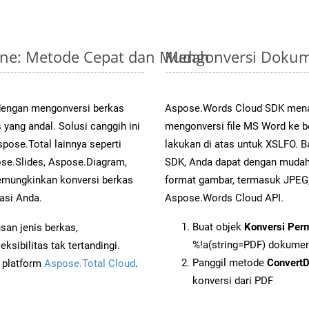
line: Metode Cepat dan Mudah
Mengonversi Dokum
 dengan mengonversi berkas
Aspose.Words Cloud SDK mena
ng andal. Solusi canggih ini
mengonversi file MS Word ke b
pose.Total lainnya seperti
lakukan di atas untuk XSLFO. B
se.Slides, Aspose.Diagram,
SDK, Anda dapat dengan muda
mungkinkan konversi berkas
format gambar, termasuk JPEG,
asi Anda.
Aspose.Words Cloud API.
Buat objek
Konversi Per
an jenis berkas,
%!a(string=PDF) dokume
sibilitas tak tertandingi.
Panggil metode
Convert
i platform
Aspose.Total Cloud
.
konversi dari PDF