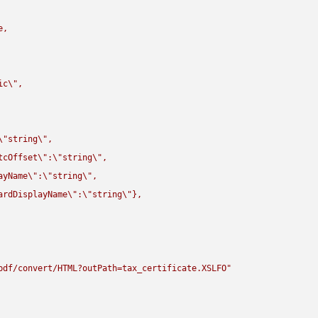
,

ic
\"
,

\"
string
\"
,

tcOffset
\"
:
\"
string
\"
,

ayName
\"
:
\"
string
\"
,

ardDisplayName
\"
:
\"
string
\"
},

pdf/convert/HTML?outPath=tax_certificate.XSLFO"