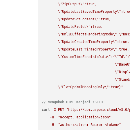
\"
ZipOutput
\"
:true,

\"
UpdateLastSavedTimeProperty
\"
:true
\"
UpdateSdtContent
\"
:true,

\"
UpdateFields
\"
:true,

\"
Dml3DEffectsRenderingMode
\"
:
\"
Bas
\"
UpdateCreatedTimeProperty
\"
:true,

\"
UpdateLastPrintedProperty
\"
:true,

\"
CustomTimeZoneInfoData
\"
:{
\"
Id
\"
:
\"
BaseU
\"
Displ
\"
Stand
\"
FlatOpcXmlMappingOnly
\"
:true}"
// Mengubah HTML menjadi XSLFO
curl 
-
X
PUT
"https://api.aspose.cloud/v3.0/
-
H
"accept: application/json"
-
H
"authorization: Bearer <token>"