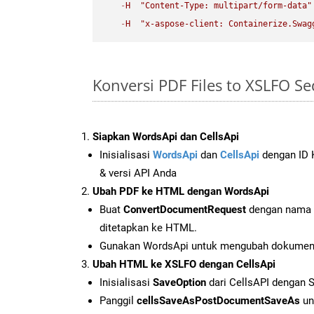
-
H
"Content-Type: multipart/form-data"
-
H
"x-aspose-client: Containerize.Swag
Konversi PDF Files to XSLFO S
Siapkan WordsApi dan CellsApi
Inisialisasi
WordsApi
dan
CellsApi
dengan ID K
& versi API Anda
Ubah PDF ke HTML dengan WordsApi
Buat
ConvertDocumentRequest
dengan nama f
ditetapkan ke HTML.
Gunakan WordsApi untuk mengubah dokumen
Ubah HTML ke XSLFO dengan CellsApi
Inisialisasi
SaveOption
dari CellsAPI dengan 
Panggil
cellsSaveAsPostDocumentSaveAs
un