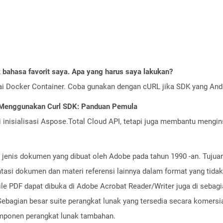
bahasa favorit saya. Apa yang harus saya lakukan?
ai Docker Container. Coba gunakan dengan cURL jika SDK yang And
 Menggunakan Curl SDK: Panduan Pemula
nisialisasi Aspose.Total Cloud API, tetapi juga membantu menginst
enis dokumen yang dibuat oleh Adobe pada tahun 1990 -an. Tujuan d
asi dokumen dan materi referensi lainnya dalam format yang tidak 
File PDF dapat dibuka di Adobe Acrobat Reader/Writer juga di seba
n. Sebagian besar suite perangkat lunak yang tersedia secara kome
omponen perangkat lunak tambahan.