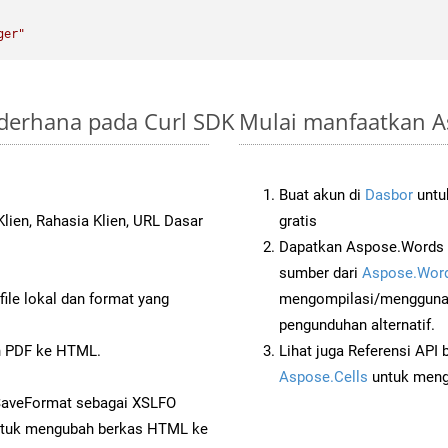
ger"
ederhana pada Curl SDK
Mulai manfaatkan A
Buat akun di
Dasbor
untuk
lien, Rahasia Klien, URL Dasar
gratis
Dapatkan Aspose.Words d
sumber dari
Aspose.Word
ile lokal dan format yang
mengompilasi/menggunak
pengunduhan alternatif.
 PDF ke HTML.
Lihat juga Referensi API
Aspose.Cells
untuk menge
SaveFormat sebagai XSLFO
tuk mengubah berkas HTML ke