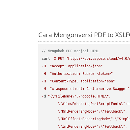
Cara Mengonversi PDF to XSLF
// Mengubah PDF menjadi HTML
curl 
-
X
PUT
"https://api.aspose.cloud/v4.0/
-
H
"accept: application/json"
-
H
"Authorization: Bearer <token>"
-
H
"Content-Type: application/json"
-
H
"x-aspose-client: Containerize.Swagger"
-
d 
"{
\"
FileName
\"
:
\"
google.HTML
\"
,

\"
AllowEmbeddingPostScriptFonts
\"
:t
\"
DmlRenderingMode
\"
:
\"
Fallback
\"
,

\"
DmlEffectsRenderingMode
\"
:
\"
Simpl
\"
ImlRenderingMode
\"
:
\"
Fallback
\"
,
