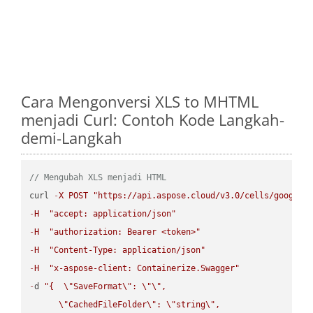
Cara Mengonversi XLS to MHTML
menjadi Curl: Contoh Kode Langkah-
demi-Langkah
// Mengubah XLS menjadi HTML
curl 
-
X
POST
"https://api.aspose.cloud/v3.0/cells/google.
-
H
"accept: application/json"
-
H
"authorization: Bearer <token>"
-
H
"Content-Type: application/json"
-
H
"x-aspose-client: Containerize.Swagger"
-
d 
"{  
\"
SaveFormat
\"
: 
\"
\"
,

\"
CachedFileFolder
\"
: 
\"
string
\"
,
