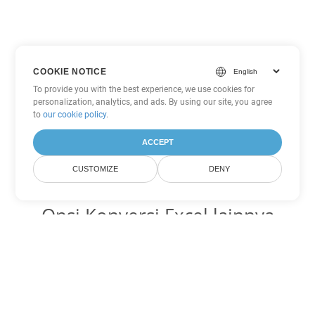
COOKIE NOTICE
To provide you with the best experience, we use cookies for
personalization, analytics, and ads. By using our site, you agree
to
our cookie policy
.
ACCEPT
CUSTOMIZE
DENY
Opsi Konversi Excel lainnya
Ubah XLS menjadi DOC
DOC:
Microsoft Word Binary Format
Ubah XLS menjadi DOT