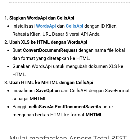
Siapkan WordsApi dan CellsApi
Inisialisasi
WordsApi
dan
CellsApi
dengan ID Klien,
Rahasia Klien, URL Dasar & versi API Anda
Ubah XLS ke HTML dengan WordsApi
Buat
ConvertDocumentRequest
dengan nama file lokal
dan format yang ditetapkan ke HTML.
Gunakan WordsApi untuk mengubah dokumen XLS ke
HTML.
Ubah HTML ke MHTML dengan CellsApi
Inisialisasi
SaveOption
dari CellsAPI dengan SaveFormat
sebagai MHTML
Panggil
cellsSaveAsPostDocumentSaveAs
untuk
mengubah berkas HTML ke format
MHTML
Mulai manfaatkan Aspose.Total REST