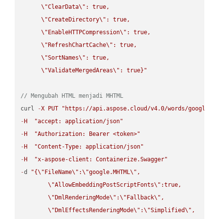
\"
ClearData
\"
: true,  

\"
CreateDirectory
\"
: true,  

\"
EnableHTTPCompression
\"
: true,  

\"
RefreshChartCache
\"
: true,  

\"
SortNames
\"
: true,  

\"
ValidateMergedAreas
\"
: true}"
// Mengubah HTML menjadi MHTML
curl 
-
X
PUT
"https://api.aspose.cloud/v4.0/words/google.H
-
H
"accept: application/json"
-
H
"Authorization: Bearer <token>"
-
H
"Content-Type: application/json"
-
H
"x-aspose-client: Containerize.Swagger"
-
d 
"{
\"
FileName
\"
:
\"
google.MHTML
\"
,

\"
AllowEmbeddingPostScriptFonts
\"
:true,

\"
DmlRenderingMode
\"
:
\"
Fallback
\"
,

\"
DmlEffectsRenderingMode
\"
:
\"
Simplified
\"
,
