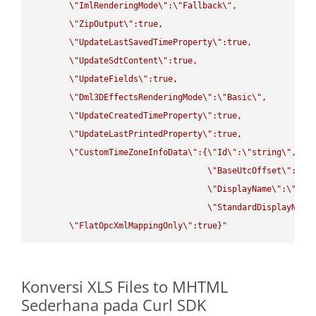
\"
ImlRenderingMode
\"
:
\"
Fallback
\"
,

\"
ZipOutput
\"
:true,

\"
UpdateLastSavedTimeProperty
\"
:true,

\"
UpdateSdtContent
\"
:true,

\"
UpdateFields
\"
:true,

\"
Dml3DEffectsRenderingMode
\"
:
\"
Basic
\"
,

\"
UpdateCreatedTimeProperty
\"
:true,

\"
UpdateLastPrintedProperty
\"
:true,

\"
CustomTimeZoneInfoData
\"
:{
\"
Id
\"
:
\"
string
\"
,

\"
BaseUtcOffset
\"
:
\"
s
\"
DisplayName
\"
:
\"
str
\"
StandardDisplayName
\"
FlatOpcXmlMappingOnly
\"
:true}"
Konversi XLS Files to MHTML
Sederhana pada Curl SDK