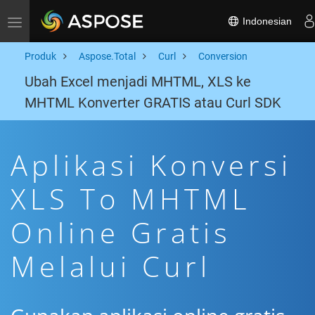
Indonesian
Toggle navigation
Produk
Aspose.Total
Curl
Conversion
Ubah Excel menjadi MHTML, XLS ke
MHTML Konverter GRATIS atau Curl SDK
Aplikasi Konversi
XLS To MHTML
Online Gratis
Melalui Curl