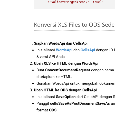
\"
ValidateMergedAreas
\"
: true}"
Konversi XLS Files to ODS Sed
Siapkan WordsApi dan CellsApi
Inisialisasi
WordsApi
dan
CellsApi
dengan ID K
& versi API Anda
Ubah XLS ke HTML dengan WordsApi
Buat
ConvertDocumentRequest
dengan nama f
ditetapkan ke HTML.
Gunakan WordsApi untuk mengubah dokumen
Ubah HTML ke ODS dengan CellsApi
Inisialisasi
SaveOption
dari CellsAPI dengan 
Panggil
cellsSaveAsPostDocumentSaveAs
un
format
ODS