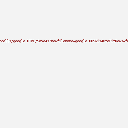
/cells/google.HTML/SaveAs?newfilename=google.ODS&isAutoFitRows=f