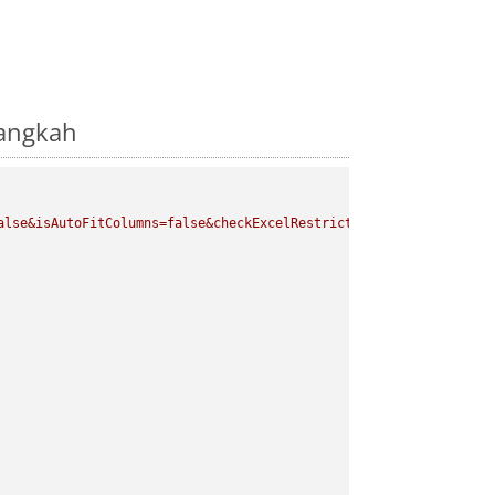
Langkah
alse&isAutoFitColumns=false&checkExcelRestriction=true"