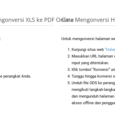
gonversi XLS ke PDF Online
Cara Mengonversi 
:
Untuk mengonversi halaman web
Kunjungi situs web
“Hala
Masukkan URL halaman we
input yang ditentukan.
Klik tombol “Konversi” u
ke perangkat Anda.
Tunggu hingga konversi s
Unduh file ODS ke perang
mengikuti langkah-langk
dan mengunduh halaman 
akses offline dan penggun