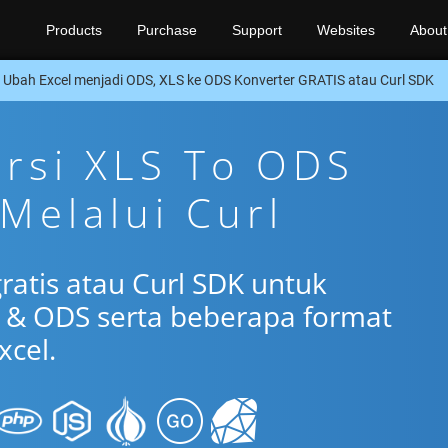
Products
Purchase
Support
Websites
About
Ubah Excel menjadi ODS, XLS ke ODS Konverter GRATIS atau Curl SDK
ersi XLS To ODS
 Melalui Curl
ratis atau Curl SDK untuk
 & ODS serta beberapa format
xcel.