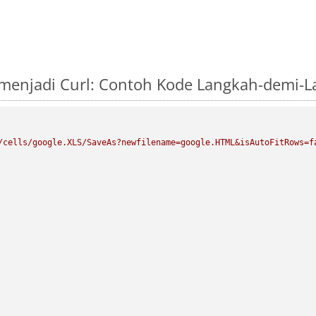
menjadi Curl: Contoh Kode Langkah-demi-
/cells/google.XLS/SaveAs?newfilename=google.HTML&isAutoFitRows=f