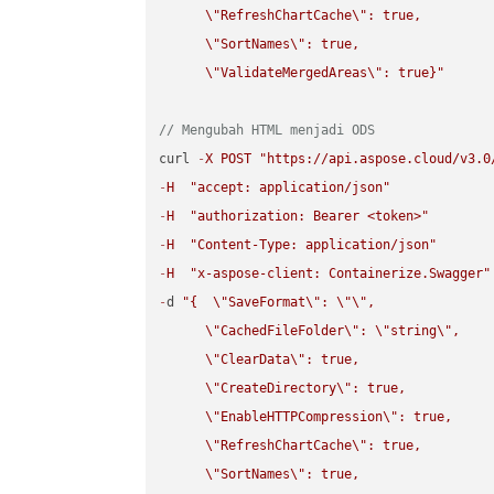
\"
RefreshChartCache
\"
: true,  

\"
SortNames
\"
: true,  

\"
ValidateMergedAreas
\"
: true}"
// Mengubah HTML menjadi ODS
curl 
-
X
POST
"https://api.aspose.cloud/v3.0
-
H
"accept: application/json"
-
H
"authorization: Bearer <token>"
-
H
"Content-Type: application/json"
-
H
"x-aspose-client: Containerize.Swagger"
-
d 
"{  
\"
SaveFormat
\"
: 
\"
\"
,

\"
CachedFileFolder
\"
: 
\"
string
\"
,

\"
ClearData
\"
: true,  

\"
CreateDirectory
\"
: true,  

\"
EnableHTTPCompression
\"
: true,  

\"
RefreshChartCache
\"
: true,  

\"
SortNames
\"
: true,  
