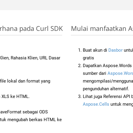
erhana pada Curl SDK
Mulai manfaatkan As
Buat akun di
Dasbor
untuk
lien, Rahasia Klien, URL Dasar
gratis
Dapatkan Aspose.Words d
sumber dari
Aspose.Word
ile lokal dan format yang
mengompilasi/menggunak
pengunduhan alternatif.
 XLS ke HTML.
Lihat juga Referensi API
Aspose.Cells
untuk menge
SaveFormat sebagai ODS
tuk mengubah berkas HTML ke