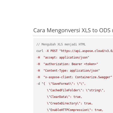
Cara Mengonversi XLS to ODS 
// Mengubah XLS menjadi HTML
curl 
-
X
POST
"https://api.aspose.cloud/v3.0
-
H
"accept: application/json"
-
H
"authorization: Bearer <token>"
-
H
"Content-Type: application/json"
-
H
"x-aspose-client: Containerize.Swagger"
-
d 
"{  
\"
SaveFormat
\"
: 
\"
\"
,

\"
CachedFileFolder
\"
: 
\"
string
\"
,

\"
ClearData
\"
: true,  

\"
CreateDirectory
\"
: true,  

\"
EnableHTTPCompression
\"
: true,  
