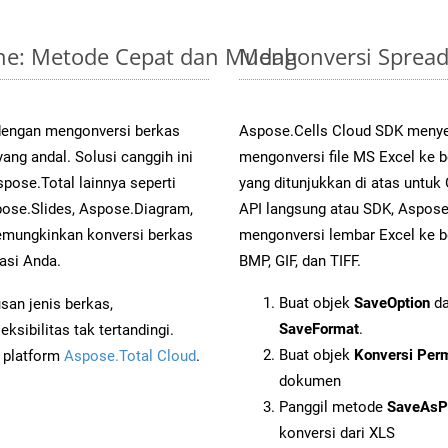
line: Metode Cepat dan Mudah
Mengonversi Spread
 dengan mengonversi berkas
Aspose.Cells Cloud SDK menye
g andal. Solusi canggih ini
mengonversi file MS Excel ke 
pose.Total lainnya seperti
yang ditunjukkan di atas untu
ose.Slides, Aspose.Diagram,
API langsung atau SDK, Aspos
mungkinkan konversi berkas
mengonversi lembar Excel ke b
asi Anda.
BMP, GIF, dan TIFF.
Buat objek
SaveOption
da
an jenis berkas,
SaveFormat
.
sibilitas tak tertandingi.
Buat objek
Konversi Per
i platform
Aspose.Total Cloud
.
dokumen
Panggil metode
SaveAsP
konversi dari XLS