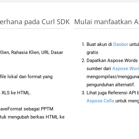
derhana pada Curl SDK
Mulai manfaatkan A
Buat akun di
Dasbor
untuk
lien, Rahasia Klien, URL Dasar
gratis
Dapatkan Aspose.Words d
sumber dari
Aspose.Word
ile lokal dan format yang
mengompilasi/menggunak
pengunduhan alternatif.
 XLS ke HTML.
Lihat juga Referensi API
Aspose.Cells
untuk menge
 SaveFormat sebagai PPTM
tuk mengubah berkas HTML ke