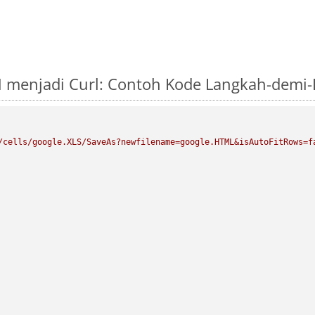
M menjadi Curl: Contoh Kode Langkah-demi
/cells/google.XLS/SaveAs?newfilename=google.HTML&isAutoFitRows=f