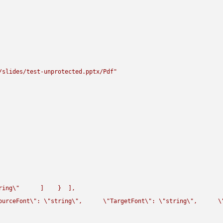
/slides/test-unprotected.pptx/Pdf"
ring
\"
      ]    }  ],

ourceFont
\"
: 
\"
string
\"
,      
\"
TargetFont
\"
: 
\"
string
\"
,      
\