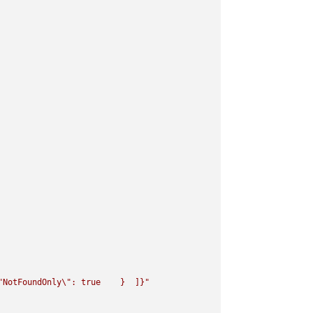
"
NotFoundOnly
\"
: true    }  ]}"