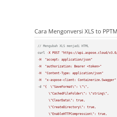
Cara Mengonversi XLS to PPT
// Mengubah XLS menjadi HTML
curl 
-
X
POST
"https://api.aspose.cloud/v3.0
-
H
"accept: application/json"
-
H
"authorization: Bearer <token>"
-
H
"Content-Type: application/json"
-
H
"x-aspose-client: Containerize.Swagger"
-
d 
"{  
\"
SaveFormat
\"
: 
\"
\"
,

\"
CachedFileFolder
\"
: 
\"
string
\"
,

\"
ClearData
\"
: true,  

\"
CreateDirectory
\"
: true,  

\"
EnableHTTPCompression
\"
: true,  
