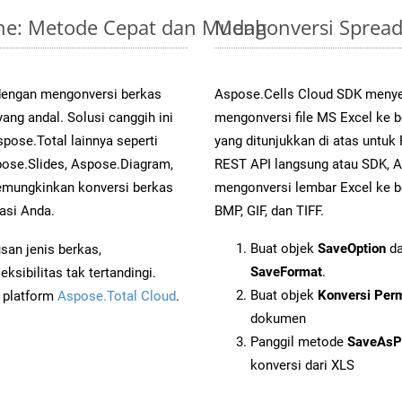
line: Metode Cepat dan Mudah
Mengonversi Spread
 dengan mengonversi berkas
Aspose.Cells Cloud SDK menye
g andal. Solusi canggih ini
mengonversi file MS Excel ke 
pose.Total lainnya seperti
yang ditunjukkan di atas untu
ose.Slides, Aspose.Diagram,
REST API langsung atau SDK, 
mungkinkan konversi berkas
mengonversi lembar Excel ke b
asi Anda.
BMP, GIF, dan TIFF.
Buat objek
SaveOption
da
an jenis berkas,
SaveFormat
.
sibilitas tak tertandingi.
Buat objek
Konversi Per
i platform
Aspose.Total Cloud
.
dokumen
Panggil metode
SaveAsP
konversi dari XLS