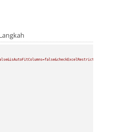
-Langkah
alse&isAutoFitColumns=false&checkExcelRestriction=true"