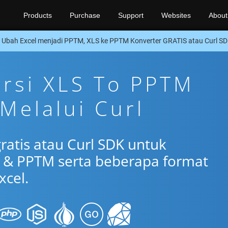
Products
Purchase
Support
Websites
About
Ubah Excel menjadi PPTM, XLS ke PPTM Konverter GRATIS atau Curl S
ersi XLS To PPTM
 Melalui Curl
ratis atau Curl SDK untuk
 & PPTM serta beberapa format
xcel.