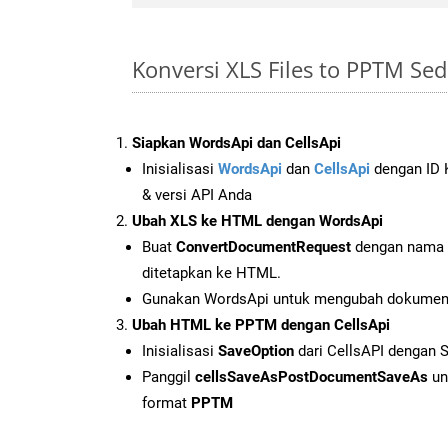
Konversi XLS Files to PPTM Se
Siapkan WordsApi dan CellsApi
Inisialisasi
WordsApi
dan
CellsApi
dengan ID K
& versi API Anda
Ubah XLS ke HTML dengan WordsApi
Buat
ConvertDocumentRequest
dengan nama f
ditetapkan ke HTML.
Gunakan WordsApi untuk mengubah dokumen
Ubah HTML ke PPTM dengan CellsApi
Inisialisasi
SaveOption
dari CellsAPI dengan
Panggil
cellsSaveAsPostDocumentSaveAs
un
format
PPTM