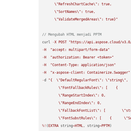
\"
RefreshChartCache
\"
: true,  

\"
SortNames
\"
: true,  

\"
ValidateMergedAreas
\"
: true}"
// Mengubah HTML menjadi PPTM
curl 
-
X
POST
"https://api.aspose.cloud/v3.0
-
H
"accept: multipart/form-data"
-
H
"authorization: Bearer <token>"
-
H
"Content-Type: application/json"
-
H
"x-aspose-client: Containerize.Swagger"
-
d 
"{  
\"
DefaultRegularFont
\"
: 
\"
string
\"
,

\"
FontFallbackRules
\"
: [    {

\"
RangeStartIndex
\"
: 0,

\"
RangeEndIndex
\"
: 0,

\"
FallbackFontList
\"
: [        
\"
st
\"
FontSubstRules
\"
: [    {      
\"
S
%!
(
EXTRA
 string
=
HTML
, string
=
PPTM
)