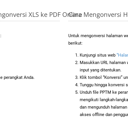
gonversi XLS ke PDF Online
Cara Mengonversi 
:
Untuk mengonversi halaman web
berikut:
Kunjungi situs web
“Hala
Masukkan URL halaman we
input yang ditentukan.
ke perangkat Anda.
Klik tombol “Konversi” u
Tunggu hingga konversi s
Unduh file PPTM ke peran
mengikuti langkah-langk
dan mengunduh halaman 
akses offline dan penggun