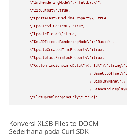
\"
ImlRenderingMode
\"
:
\"
Fallback
\"
,

\"
ZipOutput
\"
:true,

\"
UpdateLastSavedTimeProperty
\"
:true,

\"
UpdateSdtContent
\"
:true,

\"
UpdateFields
\"
:true,

\"
Dml3DEffectsRenderingMode
\"
:
\"
Basic
\"
,

\"
UpdateCreatedTimeProperty
\"
:true,

\"
UpdateLastPrintedProperty
\"
:true,

\"
CustomTimeZoneInfoData
\"
:{
\"
Id
\"
:
\"
string
\"
,

\"
BaseUtcOffset
\"
:
\"
s
\"
DisplayName
\"
:
\"
str
\"
StandardDisplayName
\"
FlatOpcXmlMappingOnly
\"
:true}"
Konversi XLSB Files to DOCM
Sederhana pada Curl SDK