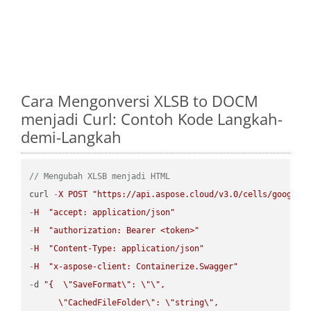
Cara Mengonversi XLSB to DOCM
menjadi Curl: Contoh Kode Langkah-
demi-Langkah
// Mengubah XLSB menjadi HTML
curl 
-
X
POST
"https://api.aspose.cloud/v3.0/cells/google.
-
H
"accept: application/json"
-
H
"authorization: Bearer <token>"
-
H
"Content-Type: application/json"
-
H
"x-aspose-client: Containerize.Swagger"
-
d 
"{  
\"
SaveFormat
\"
: 
\"
\"
,

\"
CachedFileFolder
\"
: 
\"
string
\"
,
