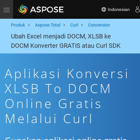
Indonesian
Toggle navigation
Produk
Aspose.Total
Curl
Conversion
Ubah Excel menjadi DOCM, XLSB ke
DOCM Konverter GRATIS atau Curl SDK
Aplikasi Konversi
XLSB To DOCM
Online Gratis
Melalui Curl