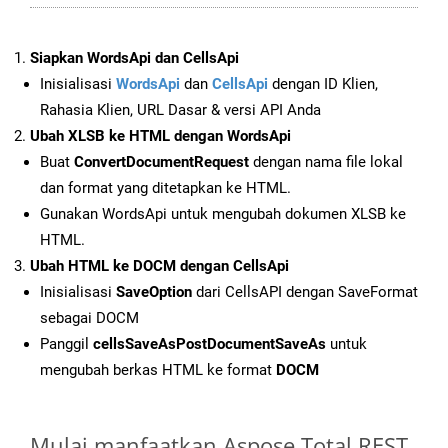
Siapkan WordsApi dan CellsApi
Inisialisasi
WordsApi
dan
CellsApi
dengan ID Klien,
Rahasia Klien, URL Dasar & versi API Anda
Ubah XLSB ke HTML dengan WordsApi
Buat
ConvertDocumentRequest
dengan nama file lokal
dan format yang ditetapkan ke HTML.
Gunakan WordsApi untuk mengubah dokumen XLSB ke
HTML.
Ubah HTML ke DOCM dengan CellsApi
Inisialisasi
SaveOption
dari CellsAPI dengan SaveFormat
sebagai DOCM
Panggil
cellsSaveAsPostDocumentSaveAs
untuk
mengubah berkas HTML ke format
DOCM
Mulai manfaatkan Aspose.Total REST