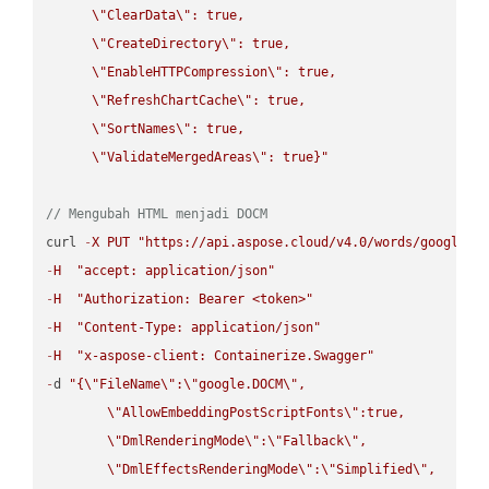
\"
ClearData
\"
: true,  

\"
CreateDirectory
\"
: true,  

\"
EnableHTTPCompression
\"
: true,  

\"
RefreshChartCache
\"
: true,  

\"
SortNames
\"
: true,  

\"
ValidateMergedAreas
\"
: true}"
// Mengubah HTML menjadi DOCM
curl 
-
X
PUT
"https://api.aspose.cloud/v4.0/words/google.H
-
H
"accept: application/json"
-
H
"Authorization: Bearer <token>"
-
H
"Content-Type: application/json"
-
H
"x-aspose-client: Containerize.Swagger"
-
d 
"{
\"
FileName
\"
:
\"
google.DOCM
\"
,

\"
AllowEmbeddingPostScriptFonts
\"
:true,

\"
DmlRenderingMode
\"
:
\"
Fallback
\"
,

\"
DmlEffectsRenderingMode
\"
:
\"
Simplified
\"
,
