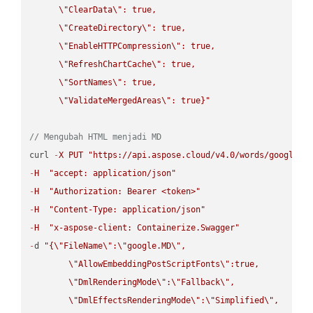
\"
ClearData
\"
: true,  

\"
CreateDirectory
\"
: true,  

\"
EnableHTTPCompression
\"
: true,  

\"
RefreshChartCache
\"
: true,  

\"
SortNames
\"
: true,  

\"
ValidateMergedAreas
\"
: true}"
// Mengubah HTML menjadi MD
curl 
-
X
PUT
"https://api.aspose.cloud/v4.0/words/google.H
-
H
"accept: application/json"
-
H
"Authorization: Bearer <token>"
-
H
"Content-Type: application/json"
-
H
"x-aspose-client: Containerize.Swagger"
-
d 
"{
\"
FileName
\"
:
\"
google.MD
\"
,

\"
AllowEmbeddingPostScriptFonts
\"
:true,

\"
DmlRenderingMode
\"
:
\"
Fallback
\"
,

\"
DmlEffectsRenderingMode
\"
:
\"
Simplified
\"
,
