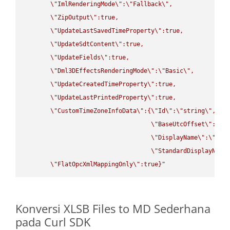
\"
ImlRenderingMode
\"
:
\"
Fallback
\"
,

\"
ZipOutput
\"
:true,

\"
UpdateLastSavedTimeProperty
\"
:true,

\"
UpdateSdtContent
\"
:true,

\"
UpdateFields
\"
:true,

\"
Dml3DEffectsRenderingMode
\"
:
\"
Basic
\"
,

\"
UpdateCreatedTimeProperty
\"
:true,

\"
UpdateLastPrintedProperty
\"
:true,

\"
CustomTimeZoneInfoData
\"
:{
\"
Id
\"
:
\"
string
\"
,

\"
BaseUtcOffset
\"
:
\"
s
\"
DisplayName
\"
:
\"
str
\"
StandardDisplayName
\"
FlatOpcXmlMappingOnly
\"
:true}"
Konversi XLSB Files to MD Sederhana
pada Curl SDK