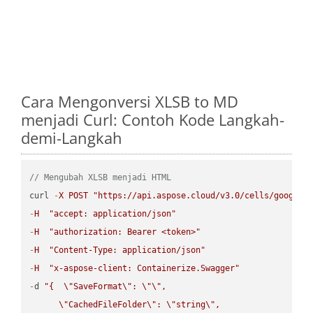
Cara Mengonversi XLSB to MD
menjadi Curl: Contoh Kode Langkah-
demi-Langkah
// Mengubah XLSB menjadi HTML
curl 
-
X
POST
"https://api.aspose.cloud/v3.0/cells/google.
-
H
"accept: application/json"
-
H
"authorization: Bearer <token>"
-
H
"Content-Type: application/json"
-
H
"x-aspose-client: Containerize.Swagger"
-
d 
"{  
\"
SaveFormat
\"
: 
\"
\"
,

\"
CachedFileFolder
\"
: 
\"
string
\"
,
