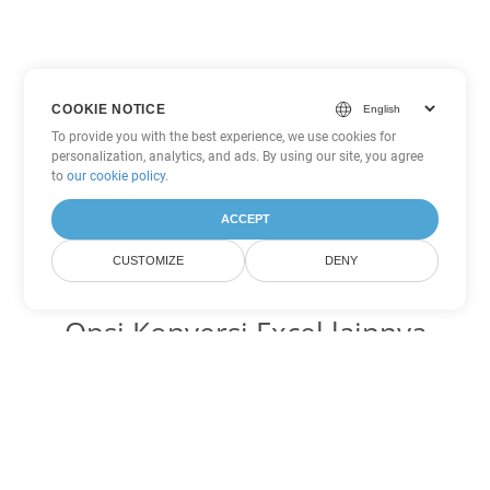
COOKIE NOTICE
To provide you with the best experience, we use cookies for
personalization, analytics, and ads. By using our site, you agree
to
our cookie policy
.
ACCEPT
CUSTOMIZE
DENY
Opsi Konversi Excel lainnya
Ubah XLSB menjadi DOC
DOC:
Microsoft Word Binary Format
Ubah XLSB menjadi DOT