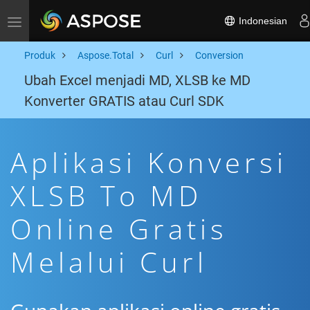
Indonesian
Toggle navigation
Produk
Aspose.Total
Curl
Conversion
Ubah Excel menjadi MD, XLSB ke MD
Konverter GRATIS atau Curl SDK
Aplikasi Konversi
XLSB To MD
Online Gratis
Melalui Curl