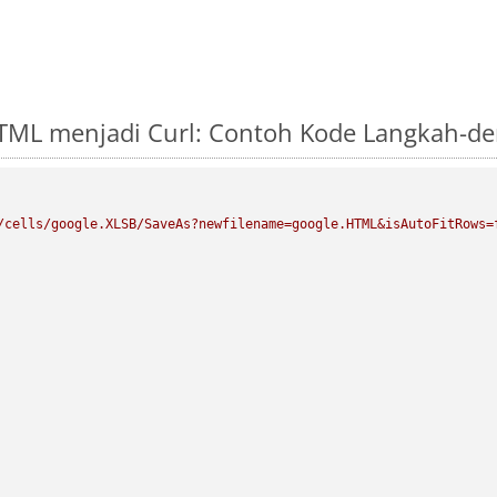
TML menjadi Curl: Contoh Kode Langkah-d
/cells/google.XLSB/SaveAs?newfilename=google.HTML&isAutoFitRows=