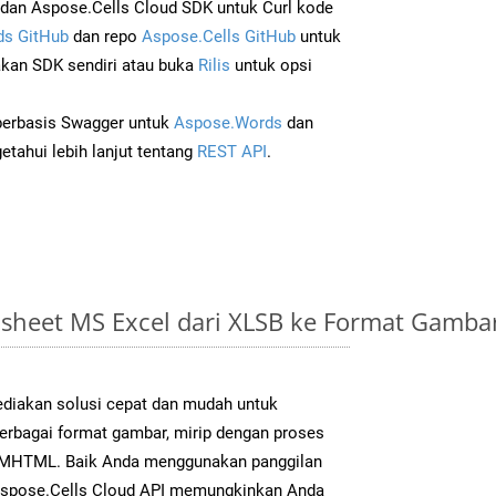
an Aspose.Cells Cloud SDK untuk Curl kode
s GitHub
dan repo
Aspose.Cells GitHub
untuk
an SDK sendiri atau buka
Rilis
untuk opsi
 berbasis Swagger untuk
Aspose.Words
dan
tahui lebih lanjut tentang
REST API
.
sheet MS Excel dari XLSB ke Format Gamb
diakan solusi cepat dan mudah untuk
berbagai format gambar, mirip dengan proses
uk MHTML. Baik Anda menggunakan panggilan
Aspose.Cells Cloud API memungkinkan Anda