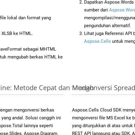
Dapatkan Aspose.Words d
sumber dari
Aspose.Word
ile lokal dan format yang
mengompilasi/menggunak
pengunduhan alternatif.
 XLSB ke HTML.
Lihat juga Referensi API
Aspose.Cells
untuk menge
 SaveFormat sebagai MHTML
tuk mengubah berkas HTML ke
nline: Metode Cepat dan Mudah
Mengonversi Spread
 dengan mengonversi berkas
Aspose.Cells Cloud SDK menye
ang andal. Solusi canggih ini
mengonversi file MS Excel ke 
pose.Total lainnya seperti
yang ditunjukkan di atas unt
ose.Slides, Aspose.Diagram,
REST API langsung atau SDK, 