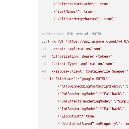
\"
RefreshChartCache
\"
: true,  

\"
SortNames
\"
: true,  

\"
ValidateMergedAreas
\"
: true}"
// Mengubah HTML menjadi MHTML
curl 
-
X
PUT
"https://api.aspose.cloud/v4.0/
-
H
"accept: application/json"
-
H
"Authorization: Bearer <token>"
-
H
"Content-Type: application/json"
-
H
"x-aspose-client: Containerize.Swagger"
-
d 
"{
\"
FileName
\"
:
\"
google.MHTML
\"
,

\"
AllowEmbeddingPostScriptFonts
\"
:t
\"
DmlRenderingMode
\"
:
\"
Fallback
\"
,

\"
DmlEffectsRenderingMode
\"
:
\"
Simpl
\"
ImlRenderingMode
\"
:
\"
Fallback
\"
,

\"
ZipOutput
\"
:true,

\"
UpdateLastSavedTimeProperty
\"
:true