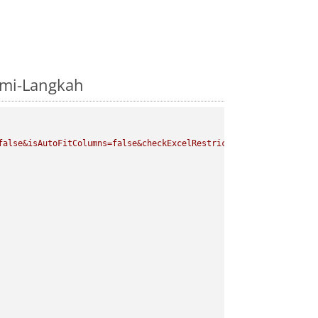
emi-Langkah
false&isAutoFitColumns=false&checkExcelRestriction=true"