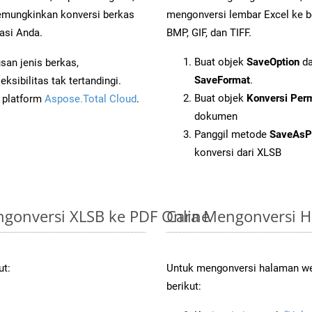
mungkinkan konversi berkas
mengonversi lembar Excel ke b
asi Anda.
BMP, GIF, dan TIFF.
Buat objek
SaveOption
da
an jenis berkas,
SaveFormat
.
sibilitas tak tertandingi.
Buat objek
Konversi Per
i platform
Aspose.Total Cloud
.
dokumen
Panggil metode
SaveAsP
konversi dari XLSB
gonversi XLSB ke PDF Online
Cara Mengonversi 
ut:
Untuk mengonversi halaman we
berikut: