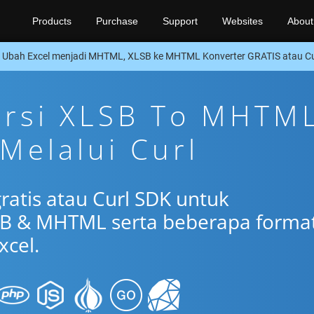
Products
Purchase
Support
Websites
About
Ubah Excel menjadi MHTML, XLSB ke MHTML Konverter GRATIS atau Cu
ersi XLSB To MHTM
 Melalui Curl
ratis atau Curl SDK untuk
SB & MHTML serta beberapa forma
xcel.