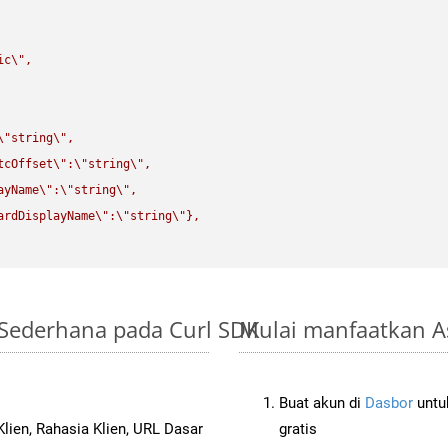
ic
\"
,

\"
string
\"
,

tcOffset
\"
:
\"
string
\"
,

ayName
\"
:
\"
string
\"
,

ardDisplayName
\"
:
\"
string
\"
},

 Sederhana pada Curl SDK
Mulai manfaatkan A
Buat akun di
Dasbor
untuk
lien, Rahasia Klien, URL Dasar
gratis