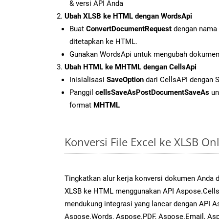
& versi API Anda
Ubah XLSB ke HTML dengan WordsApi
Buat
ConvertDocumentRequest
dengan nama f
ditetapkan ke HTML.
Gunakan WordsApi untuk mengubah dokumen
Ubah HTML ke MHTML dengan CellsApi
Inisialisasi
SaveOption
dari CellsAPI dengan
Panggil
cellsSaveAsPostDocumentSaveAs
un
format
MHTML
Konversi File Excel ke XLSB O
Tingkatkan alur kerja konversi dokumen Anda
XLSB ke HTML menggunakan API Aspose.Cells y
mendukung integrasi yang lancar dengan API As
Aspose.Words, Aspose.PDF, Aspose.Email, Asp