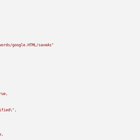
words/google.HTML/saveAs"
rue,

ified
\"
,

,
