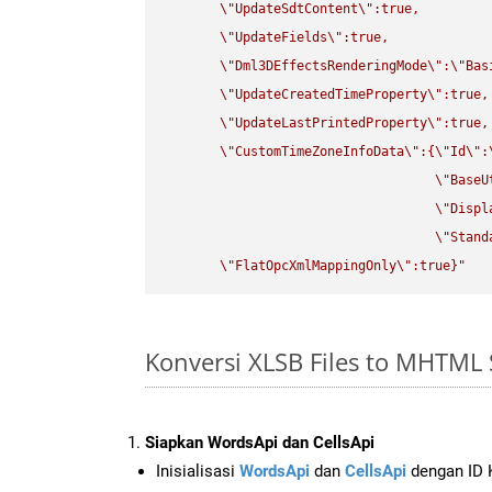
\"
UpdateSdtContent
\"
:true,

\"
UpdateFields
\"
:true,

\"
Dml3DEffectsRenderingMode
\"
:
\"
Bas
\"
UpdateCreatedTimeProperty
\"
:true,

\"
UpdateLastPrintedProperty
\"
:true,

\"
CustomTimeZoneInfoData
\"
:{
\"
Id
\"
:
\"
BaseU
\"
Displ
\"
Stand
\"
FlatOpcXmlMappingOnly
\"
:true}"
Konversi XLSB Files to MHTML
Siapkan WordsApi dan CellsApi
Inisialisasi
WordsApi
dan
CellsApi
dengan ID K