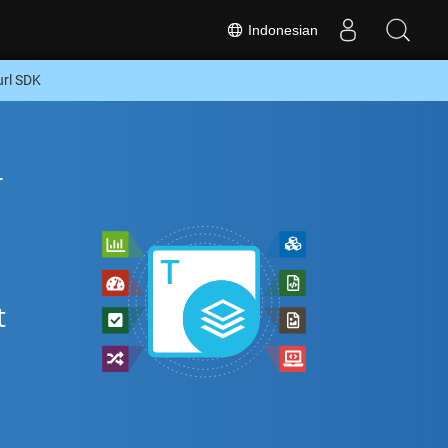
Indonesian
rl SDK
L
t