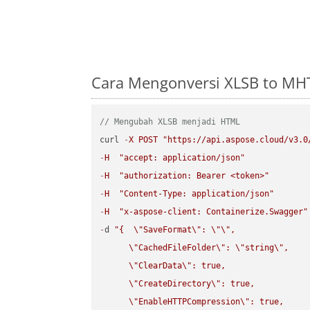
Cara Mengonversi XLSB to MH
// Mengubah XLSB menjadi HTML
curl 
-
X
POST
"https://api.aspose.cloud/v3.0
-
H
"accept: application/json"
-
H
"authorization: Bearer <token>"
-
H
"Content-Type: application/json"
-
H
"x-aspose-client: Containerize.Swagger"
-
d 
"{  
\"
SaveFormat
\"
: 
\"
\"
,

\"
CachedFileFolder
\"
: 
\"
string
\"
,

\"
ClearData
\"
: true,  

\"
CreateDirectory
\"
: true,  

\"
EnableHTTPCompression
\"
: true,  
