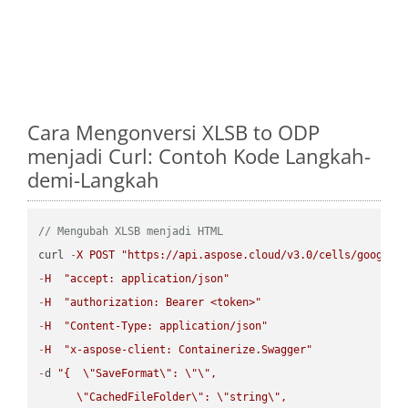
Cara Mengonversi XLSB to ODP
menjadi Curl: Contoh Kode Langkah-
demi-Langkah
// Mengubah XLSB menjadi HTML
curl 
-
X
POST
"https://api.aspose.cloud/v3.0/cells/google.
-
H
"accept: application/json"
-
H
"authorization: Bearer <token>"
-
H
"Content-Type: application/json"
-
H
"x-aspose-client: Containerize.Swagger"
-
d 
"{  
\"
SaveFormat
\"
: 
\"
\"
,

\"
CachedFileFolder
\"
: 
\"
string
\"
,
