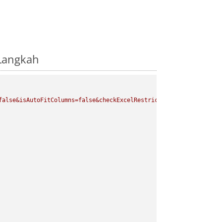
-Langkah
false&isAutoFitColumns=false&checkExcelRestriction=true"