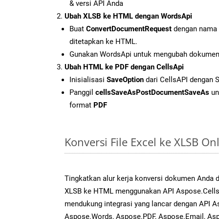
& versi API Anda
Ubah XLSB ke HTML dengan WordsApi
Buat
ConvertDocumentRequest
dengan nama f
ditetapkan ke HTML.
Gunakan WordsApi untuk mengubah dokumen
Ubah HTML ke PDF dengan CellsApi
Inisialisasi
SaveOption
dari CellsAPI dengan 
Panggil
cellsSaveAsPostDocumentSaveAs
un
format
PDF
Konversi File Excel ke XLSB O
Tingkatkan alur kerja konversi dokumen Anda
XLSB ke HTML menggunakan API Aspose.Cells y
mendukung integrasi yang lancar dengan API As
Aspose.Words, Aspose.PDF, Aspose.Email, Asp