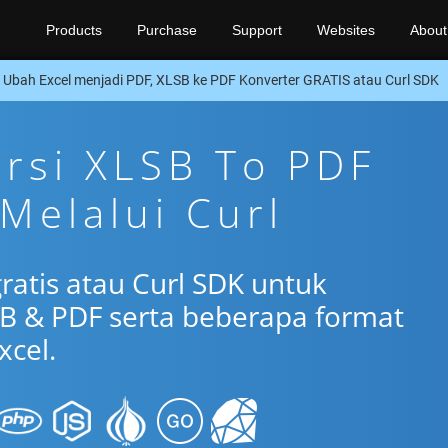
Products
Purchase
Support
Websites
About
Ubah Excel menjadi PDF, XLSB ke PDF Konverter GRATIS atau Curl SDK
ersi XLSB To PDF
 Melalui Curl
ratis atau Curl SDK untuk
B & PDF serta beberapa format
xcel.