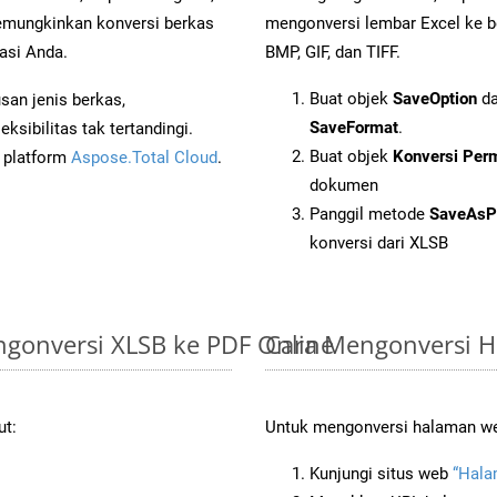
mungkinkan konversi berkas
mengonversi lembar Excel ke b
asi Anda.
BMP, GIF, dan TIFF.
Buat objek
SaveOption
da
an jenis berkas,
SaveFormat
.
sibilitas tak tertandingi.
Buat objek
Konversi Per
i platform
Aspose.Total Cloud
.
dokumen
Panggil metode
SaveAsP
konversi dari XLSB
gonversi XLSB ke PDF Online
Cara Mengonversi H
ut:
Untuk mengonversi halaman web 
Kunjungi situs web
“Hala