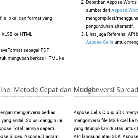
Dapatkan Aspose.Words d
sumber dari
Aspose.Word
ile lokal dan format yang
mengompilasi/menggunak
pengunduhan alternatif.
 XLSB ke HTML.
Lihat juga Referensi API
Aspose.Cells
untuk menge
SaveFormat sebagai PDF
tuk mengubah berkas HTML ke
nline: Metode Cepat dan Mudah
Mengonversi Spread
 dengan mengonversi berkas
Aspose.Cells Cloud SDK menye
ang andal. Solusi canggih ini
mengonversi file MS Excel ke 
pose.Total lainnya seperti
yang ditunjukkan di atas untu
ose.Slides, Aspose.Diagram,
API langsung atau SDK, Aspos