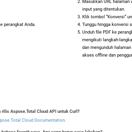
Masukkan URL halaman we
input yang ditentukan.
Klik tombol “Konversi” u
ke perangkat Anda.
Tunggu hingga konversi s
Unduh file PDF ke perang
mengikuti langkah-langk
dan mengunduh halaman w
akses offline dan penggun
ilis Aspose.Total Cloud API untuk Curl?
pose.Total Cloud Documentation
.
bahasa favorit saya. Apa yang harus saya lakukan?