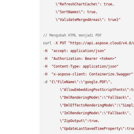
\"
RefreshChartCache
\"
: true,  

\"
SortNames
\"
: true,  

\"
ValidateMergedAreas
\"
: true}"
// Mengubah HTML menjadi PDF
curl 
-
X
PUT
"https://api.aspose.cloud/v4.0/
-
H
"accept: application/json"
-
H
"Authorization: Bearer <token>"
-
H
"Content-Type: application/json"
-
H
"x-aspose-client: Containerize.Swagger"
-
d 
"{
\"
FileName
\"
:
\"
google.PDF
\"
,

\"
AllowEmbeddingPostScriptFonts
\"
:t
\"
DmlRenderingMode
\"
:
\"
Fallback
\"
,

\"
DmlEffectsRenderingMode
\"
:
\"
Simpl
\"
ImlRenderingMode
\"
:
\"
Fallback
\"
,

\"
ZipOutput
\"
:true,

\"
UpdateLastSavedTimeProperty
\"
:true