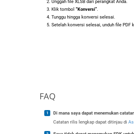
Unggah file XLSB dari perangkat Anda.
Klik tombol
“Konversi”
.
Tunggu hingga konversi selesai.
Setelah konversi selesai, unduh file PDF 
FAQ
Di mana saya dapat menemukan catatan r
Catatan rilis lengkap dapat ditinjau di
As
Saya tidak dapat menemukan SDK untuk 