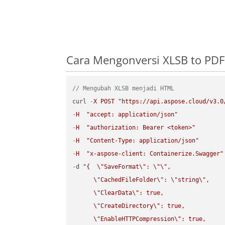
Cara Mengonversi XLSB to PDF
// Mengubah XLSB menjadi HTML
curl 
-
X
POST
"https://api.aspose.cloud/v3.0
-
H
"accept: application/json"
-
H
"authorization: Bearer <token>"
-
H
"Content-Type: application/json"
-
H
"x-aspose-client: Containerize.Swagger"
-
d 
"{  
\"
SaveFormat
\"
: 
\"
\"
,

\"
CachedFileFolder
\"
: 
\"
string
\"
,

\"
ClearData
\"
: true,  

\"
CreateDirectory
\"
: true,  

\"
EnableHTTPCompression
\"
: true,  
