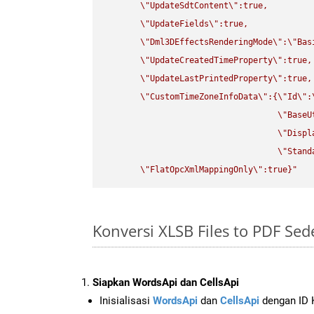
\"
UpdateSdtContent
\"
:true,

\"
UpdateFields
\"
:true,

\"
Dml3DEffectsRenderingMode
\"
:
\"
Bas
\"
UpdateCreatedTimeProperty
\"
:true,

\"
UpdateLastPrintedProperty
\"
:true,

\"
CustomTimeZoneInfoData
\"
:{
\"
Id
\"
:
\"
BaseU
\"
Displ
\"
Stand
\"
FlatOpcXmlMappingOnly
\"
:true}"
Konversi XLSB Files to PDF Se
Siapkan WordsApi dan CellsApi
Inisialisasi
WordsApi
dan
CellsApi
dengan ID K