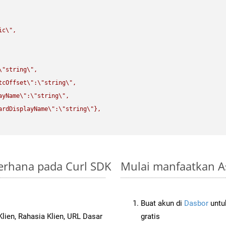
ic
\"
,

\"
string
\"
,

tcOffset
\"
:
\"
string
\"
,

ayName
\"
:
\"
string
\"
,

ardDisplayName
\"
:
\"
string
\"
},

derhana pada Curl SDK
Mulai manfaatkan As
Buat akun di
Dasbor
untuk
lien, Rahasia Klien, URL Dasar
gratis