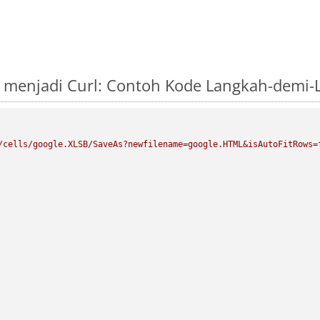
 menjadi Curl: Contoh Kode Langkah-demi
/cells/google.XLSB/SaveAs?newfilename=google.HTML&isAutoFitRows=