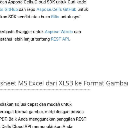
an Aspose.Cells Cloud SDK untuk Curl kode
s GitHub
dan repo
Aspose.Cells GitHub
untuk
an SDK sendiri atau buka
Rilis
untuk opsi
 berbasis Swagger untuk
Aspose.Words
dan
tahui lebih lanjut tentang
REST API
.
sheet MS Excel dari XLSB ke Format Gamb
diakan solusi cepat dan mudah untuk
berbagai format gambar, mirip dengan proses
k PDF. Baik Anda menggunakan panggilan REST
e.Cells Cloud API memungkinkan Anda