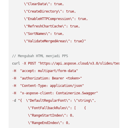
\"
ClearData
\"
: true,  

\"
CreateDirectory
\"
: true,  

\"
EnableHTTPCompression
\"
: true,  

\"
RefreshChartCache
\"
: true,  

\"
SortNames
\"
: true,  

\"
ValidateMergedAreas
\"
: true}"
// Mengubah HTML menjadi PPS
curl 
-
X
POST
"https://api.aspose.cloud/v3.0/slides/test-u
-
H
"accept: multipart/form-data"
-
H
"authorization: Bearer <token>"
-
H
"Content-Type: application/json"
-
H
"x-aspose-client: Containerize.Swagger"
-
d 
"{  
\"
DefaultRegularFont
\"
: 
\"
string
\"
,

\"
FontFallbackRules
\"
: [    {

\"
RangeStartIndex
\"
: 0,

\"
RangeEndIndex
\"
: 0,
