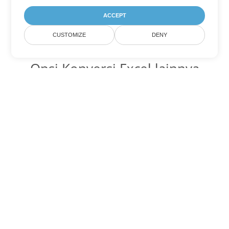
ACCEPT
CUSTOMIZE
DENY
Opsi Konversi Excel lainnya
Ubah XLSB menjadi DOC
DOC:
Microsoft Word Binary Format
Ubah XLSB menjadi DOT
DOT:
Microsoft Word Template Files
Ubah XLSB menjadi DOCX
DOCX:
Office 2007+ Word Document
Ubah XLSB menjadi DOCM