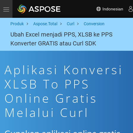
Indonesian
Toggle navigation
Produk
Aspose.Total
Curl
Conversion
Ubah Excel menjadi PPS, XLSB ke PPS
Konverter GRATIS atau Curl SDK
Aplikasi Konversi
XLSB To PPS
Online Gratis
Melalui Curl