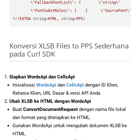
\"
FallbackFontList
\"
: [        
\"
string
\"
      ]  
\"
FontSubstRules
\"
: [    {      
\"
SourceFont
\"
: 
\
%!
(
EXTRA
 string
=
HTML
, string
=
PPS
)
Konversi XLSB Files to PPS Sederhana
pada Curl SDK
Siapkan WordsApi dan CellsApi
Inisialisasi
WordsApi
dan
CellsApi
dengan ID Klien,
Rahasia Klien, URL Dasar & versi API Anda
Ubah XLSB ke HTML dengan WordsApi
Buat
ConvertDocumentRequest
dengan nama file lokal
dan format yang ditetapkan ke HTML.
Gunakan WordsApi untuk mengubah dokumen XLSB ke
HTML.