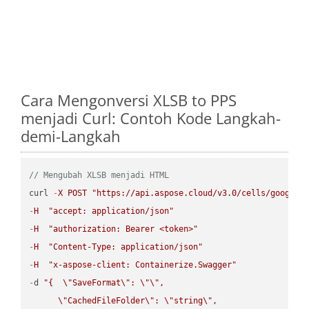
Cara Mengonversi XLSB to PPS
menjadi Curl: Contoh Kode Langkah-
demi-Langkah
// Mengubah XLSB menjadi HTML
curl 
-
X
POST
"https://api.aspose.cloud/v3.0/cells/google.
-
H
"accept: application/json"
-
H
"authorization: Bearer <token>"
-
H
"Content-Type: application/json"
-
H
"x-aspose-client: Containerize.Swagger"
-
d 
"{  
\"
SaveFormat
\"
: 
\"
\"
,

\"
CachedFileFolder
\"
: 
\"
string
\"
,
